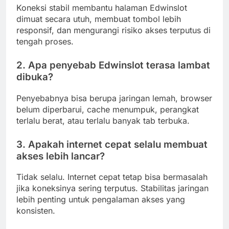
Koneksi stabil membantu halaman Edwinslot
dimuat secara utuh, membuat tombol lebih
responsif, dan mengurangi risiko akses terputus di
tengah proses.
2. Apa penyebab Edwinslot terasa lambat
dibuka?
Penyebabnya bisa berupa jaringan lemah, browser
belum diperbarui, cache menumpuk, perangkat
terlalu berat, atau terlalu banyak tab terbuka.
3. Apakah internet cepat selalu membuat
akses lebih lancar?
Tidak selalu. Internet cepat tetap bisa bermasalah
jika koneksinya sering terputus. Stabilitas jaringan
lebih penting untuk pengalaman akses yang
konsisten.