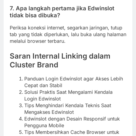
7. Apa langkah pertama jika Edwinslot
tidak bisa dibuka?
Periksa koneksi internet, segarkan jaringan, tutup
tab yang tidak diperlukan, lalu buka ulang halaman
melalui browser terbaru.
Saran Internal Linking dalam
Cluster Brand
Panduan Login Edwinslot agar Akses Lebih
Cepat dan Stabil
Solusi Praktis Saat Mengalami Kendala
Login Edwinslot
Tips Menghindari Kendala Teknis Saat
Mengakses Edwinslot
Edwinslot dengan Desain Responsif untuk
Pengguna Mobile
Tips Membersihkan Cache Browser untuk