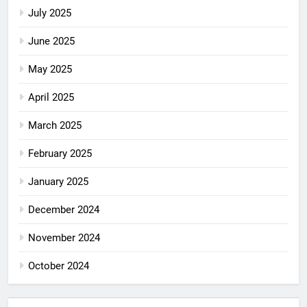
July 2025
June 2025
May 2025
April 2025
March 2025
February 2025
January 2025
December 2024
November 2024
October 2024