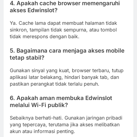
4. Apakah cache browser memengaruhi
akses Edwinslot?
Ya. Cache lama dapat membuat halaman tidak
sinkron, tampilan tidak sempurna, atau tombol
tidak merespons dengan baik.
5. Bagaimana cara menjaga akses mobile
tetap stabil?
Gunakan sinyal yang kuat, browser terbaru, tutup
aplikasi latar belakang, hindari banyak tab, dan
pastikan perangkat tidak terlalu penuh.
6. Apakah aman membuka Edwinslot
melalui Wi-Fi publik?
Sebaiknya berhati-hati. Gunakan jaringan pribadi
yang tepercaya, terutama jika akses melibatkan
akun atau informasi penting.