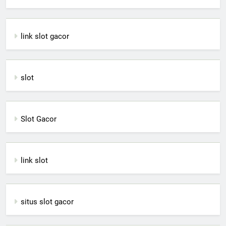
link slot gacor
slot
Slot Gacor
link slot
situs slot gacor