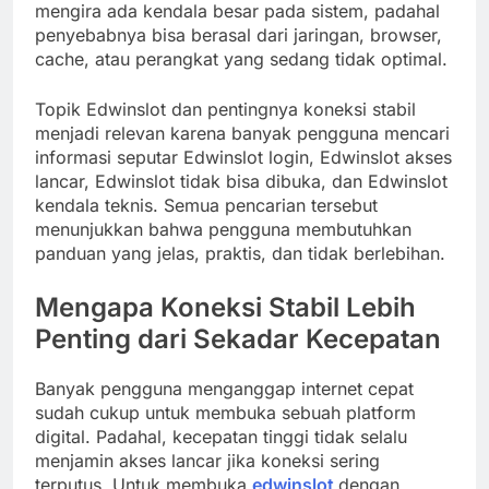
mengira ada kendala besar pada sistem, padahal
penyebabnya bisa berasal dari jaringan, browser,
cache, atau perangkat yang sedang tidak optimal.
Topik Edwinslot dan pentingnya koneksi stabil
menjadi relevan karena banyak pengguna mencari
informasi seputar Edwinslot login, Edwinslot akses
lancar, Edwinslot tidak bisa dibuka, dan Edwinslot
kendala teknis. Semua pencarian tersebut
menunjukkan bahwa pengguna membutuhkan
panduan yang jelas, praktis, dan tidak berlebihan.
Mengapa Koneksi Stabil Lebih
Penting dari Sekadar Kecepatan
Banyak pengguna menganggap internet cepat
sudah cukup untuk membuka sebuah platform
digital. Padahal, kecepatan tinggi tidak selalu
menjamin akses lancar jika koneksi sering
terputus. Untuk membuka
edwinslot
dengan