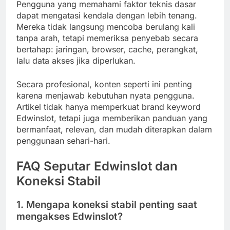
Pengguna yang memahami faktor teknis dasar
dapat mengatasi kendala dengan lebih tenang.
Mereka tidak langsung mencoba berulang kali
tanpa arah, tetapi memeriksa penyebab secara
bertahap: jaringan, browser, cache, perangkat,
lalu data akses jika diperlukan.
Secara profesional, konten seperti ini penting
karena menjawab kebutuhan nyata pengguna.
Artikel tidak hanya memperkuat brand keyword
Edwinslot, tetapi juga memberikan panduan yang
bermanfaat, relevan, dan mudah diterapkan dalam
penggunaan sehari-hari.
FAQ Seputar Edwinslot dan
Koneksi Stabil
1. Mengapa koneksi stabil penting saat
mengakses Edwinslot?