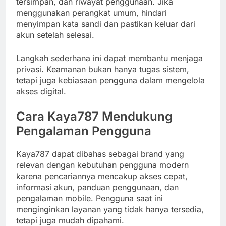
tersimpan, dan riwayat penggunaan. Jika
menggunakan perangkat umum, hindari
menyimpan kata sandi dan pastikan keluar dari
akun setelah selesai.
Langkah sederhana ini dapat membantu menjaga
privasi. Keamanan bukan hanya tugas sistem,
tetapi juga kebiasaan pengguna dalam mengelola
akses digital.
Cara Kaya787 Mendukung
Pengalaman Pengguna
Kaya787 dapat dibahas sebagai brand yang
relevan dengan kebutuhan pengguna modern
karena pencariannya mencakup akses cepat,
informasi akun, panduan penggunaan, dan
pengalaman mobile. Pengguna saat ini
menginginkan layanan yang tidak hanya tersedia,
tetapi juga mudah dipahami.