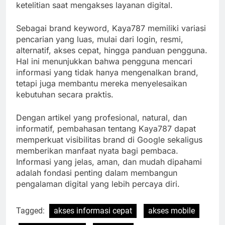
ketelitian saat mengakses layanan digital.
Sebagai brand keyword, Kaya787 memiliki variasi
pencarian yang luas, mulai dari login, resmi,
alternatif, akses cepat, hingga panduan pengguna.
Hal ini menunjukkan bahwa pengguna mencari
informasi yang tidak hanya mengenalkan brand,
tetapi juga membantu mereka menyelesaikan
kebutuhan secara praktis.
Dengan artikel yang profesional, natural, dan
informatif, pembahasan tentang Kaya787 dapat
memperkuat visibilitas brand di Google sekaligus
memberikan manfaat nyata bagi pembaca.
Informasi yang jelas, aman, dan mudah dipahami
adalah fondasi penting dalam membangun
pengalaman digital yang lebih percaya diri.
Tagged:
akses informasi cepat
akses mobile