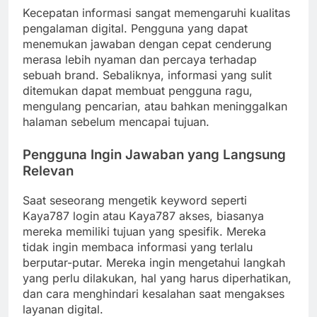
Kecepatan informasi sangat memengaruhi kualitas
pengalaman digital. Pengguna yang dapat
menemukan jawaban dengan cepat cenderung
merasa lebih nyaman dan percaya terhadap
sebuah brand. Sebaliknya, informasi yang sulit
ditemukan dapat membuat pengguna ragu,
mengulang pencarian, atau bahkan meninggalkan
halaman sebelum mencapai tujuan.
Pengguna Ingin Jawaban yang Langsung
Relevan
Saat seseorang mengetik keyword seperti
Kaya787 login atau Kaya787 akses, biasanya
mereka memiliki tujuan yang spesifik. Mereka
tidak ingin membaca informasi yang terlalu
berputar-putar. Mereka ingin mengetahui langkah
yang perlu dilakukan, hal yang harus diperhatikan,
dan cara menghindari kesalahan saat mengakses
layanan digital.