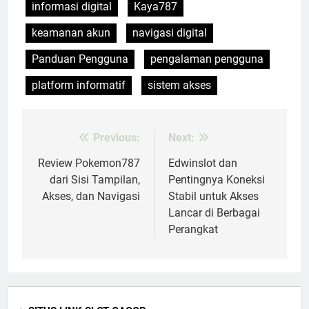
informasi digital
Kaya787
keamanan akun
navigasi digital
Panduan Pengguna
pengalaman pengguna
platform informatif
sistem akses
Previous:
Next:
Post
navigation
Review Pokemon787
Edwinslot dan
dari Sisi Tampilan,
Pentingnya Koneksi
Akses, dan Navigasi
Stabil untuk Akses
Lancar di Berbagai
Perangkat