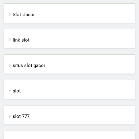
Slot Gacor
link slot
situs slot gacor
slot
slot 777