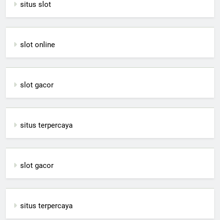
situs slot
slot online
slot gacor
situs terpercaya
slot gacor
situs terpercaya