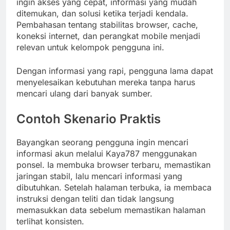
ingin akses yang cepat, informasi yang mudah
ditemukan, dan solusi ketika terjadi kendala.
Pembahasan tentang stabilitas browser, cache,
koneksi internet, dan perangkat mobile menjadi
relevan untuk kelompok pengguna ini.
Dengan informasi yang rapi, pengguna lama dapat
menyelesaikan kebutuhan mereka tanpa harus
mencari ulang dari banyak sumber.
Contoh Skenario Praktis
Bayangkan seorang pengguna ingin mencari
informasi akun melalui Kaya787 menggunakan
ponsel. Ia membuka browser terbaru, memastikan
jaringan stabil, lalu mencari informasi yang
dibutuhkan. Setelah halaman terbuka, ia membaca
instruksi dengan teliti dan tidak langsung
memasukkan data sebelum memastikan halaman
terlihat konsisten.