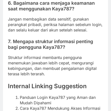
6. Bagaimana cara menjaga keamanan
saat menggunakan Kaya787?
Jangan membagikan data sensitif, gunakan
perangkat pribadi, periksa halaman sebelum login,
dan selalu keluar dari akun setelah selesai.
7. Mengapa struktur informasi penting
bagi pengguna Kaya787?
Struktur informasi membantu pengguna
menemukan jawaban lebih cepat, mengurangi
kebingungan, dan membuat pengalaman digital
terasa lebih terarah.
Internal Linking Suggestion
Panduan Login Kaya787 yang Aman dan
Mudah Dipahami
Cara Kaya787 Mendukung Akses Informasi