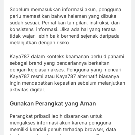
Sebelum memasukkan informasi akun, pengguna
perlu memastikan bahwa halaman yang dibuka
sudah sesuai. Perhatikan tampilan, instruksi, dan
konsistensi informasi. Jika ada hal yang terasa
tidak wajar, lebih baik berhenti sejenak daripada
melanjutkan dengan risiko.
Kaya787 dalam konteks keamanan perlu dipahami
sebagai brand yang pencariannya berkaitan
dengan kejelasan akses. Pengguna yang mencari
Kaya787 resmi atau Kaya787 alternatif biasanya
ingin mendapatkan kepastian sebelum melanjutkan
aktivitas digital.
Gunakan Perangkat yang Aman
Perangkat pribadi lebih disarankan untuk
mengakses informasi akun karena pengguna
memiliki kendali penuh terhadap browser, data