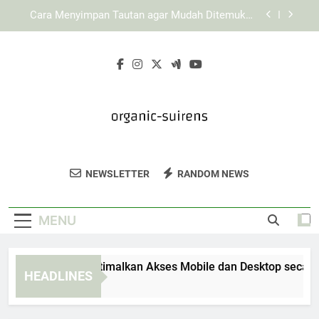
Skip
Cara Memperbarui Browser sebelum Mengakses
to
KAYA787 Alternatif
content
Panduan Lengkap Mengakses KAYA787 Alternatif
melalui Laptop dan Komputer
Panduan Mengoptimalkan Akses Mobile dan
Desktop secara Stabil dan Aman
Cara Menyimpan Tautan agar Mudah Ditemukan
dan Tetap Aman
Cara Memperbarui Browser sebelum Mengakses
KAYA787 Alternatif
Organic Suirens
Temukan Produk Organik Dan Solusi
Panduan Lengkap Mengakses KAYA787 Alternatif
NEWSLETTER
RANDOM NEWS
melalui Laptop dan Komputer
Kesehatan Alami Di Organic Suirens. Untuk
Gaya Hidup Yang Lebih Sehat Dan Alami.
MENU
nduan Mengoptimalkan Akses Mobile dan Desktop secara Sta
HEADLINES
Weeks Ago