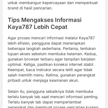
untuk membangun kepercayaan dan memperkuat
brand di hasil pencarian.
Tips Mengakses Informasi
Kaya787 Lebih Cepat
Agar proses mencari informasi melalui Kaya787
lebih efisien, pengguna dapat menerapkan
beberapa langkah sederhana. Pertama, tentukan
tujuan akses sebelum membuka halaman. Kedua,
gunakan browser terbaru agar tampilan berjalan
optimal. Ketiga, pastikan koneksi internet stabil.
Keempat, baca instruksi secara teliti agar tidak
salah memilih menu. Kelima, gunakan perangkat
pribadi untuk menjaga keamanan akun.
Selain itu, pengguna sebaiknya tidak membuka
terlalu banyak tab saat mencari informasi penting.
Terlalu banyak tab dapat memperlambat
perangkat dan membuat proses pencarian kurang