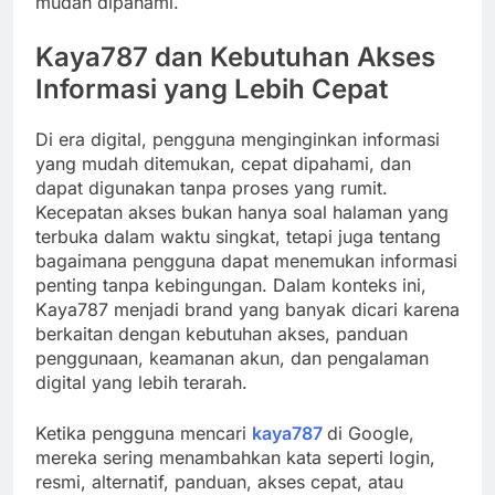
mudah dipahami.
Kaya787 dan Kebutuhan Akses
Informasi yang Lebih Cepat
Di era digital, pengguna menginginkan informasi
yang mudah ditemukan, cepat dipahami, dan
dapat digunakan tanpa proses yang rumit.
Kecepatan akses bukan hanya soal halaman yang
terbuka dalam waktu singkat, tetapi juga tentang
bagaimana pengguna dapat menemukan informasi
penting tanpa kebingungan. Dalam konteks ini,
Kaya787 menjadi brand yang banyak dicari karena
berkaitan dengan kebutuhan akses, panduan
penggunaan, keamanan akun, dan pengalaman
digital yang lebih terarah.
Ketika pengguna mencari
kaya787
di Google,
mereka sering menambahkan kata seperti login,
resmi, alternatif, panduan, akses cepat, atau