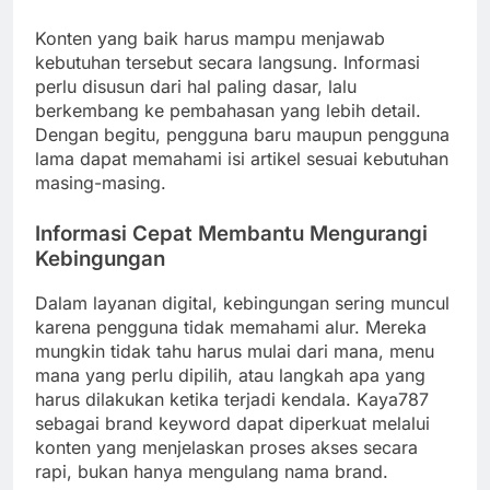
Konten yang baik harus mampu menjawab
kebutuhan tersebut secara langsung. Informasi
perlu disusun dari hal paling dasar, lalu
berkembang ke pembahasan yang lebih detail.
Dengan begitu, pengguna baru maupun pengguna
lama dapat memahami isi artikel sesuai kebutuhan
masing-masing.
Informasi Cepat Membantu Mengurangi
Kebingungan
Dalam layanan digital, kebingungan sering muncul
karena pengguna tidak memahami alur. Mereka
mungkin tidak tahu harus mulai dari mana, menu
mana yang perlu dipilih, atau langkah apa yang
harus dilakukan ketika terjadi kendala. Kaya787
sebagai brand keyword dapat diperkuat melalui
konten yang menjelaskan proses akses secara
rapi, bukan hanya mengulang nama brand.