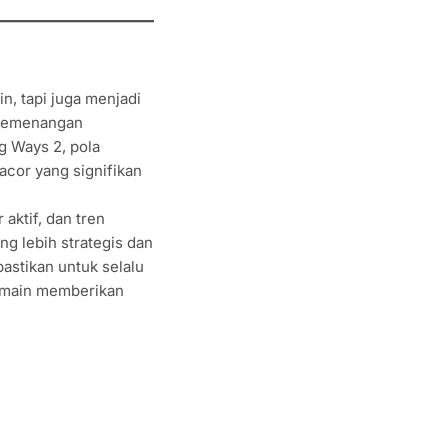
n, tapi juga menjadi
 kemenangan
ng Ways 2, pola
cor yang signifikan
aktif, dan tren
g lebih strategis dan
pastikan untuk selalu
ermain memberikan