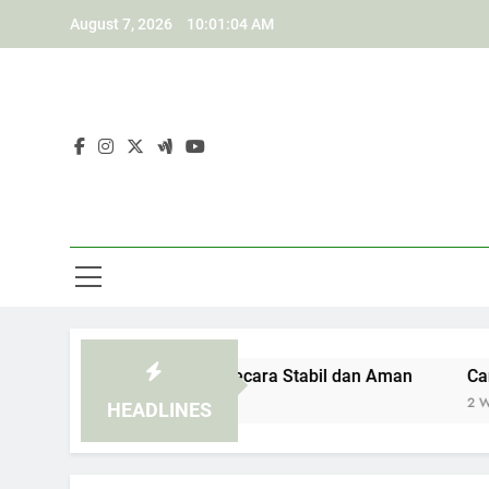
Skip
August 7, 2026
10:01:05 AM
to
content
Org
Temukan P
le dan Desktop secara Stabil dan Aman
Cara Menyimp
2 Weeks Ago
HEADLINES