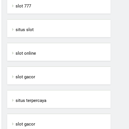
slot 777
situs slot
slot online
slot gacor
situs terpercaya
slot gacor