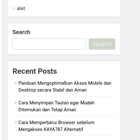
slot
Search
SEARCH
Recent Posts
Panduan Mengoptimalkan Akses Mobile dan
Desktop secara Stabil dan Aman
Cara Menyimpan Tautan agar Mudah
Ditemukan dan Tetap Aman
Cara Memperbarui Browser sebelum
Mengakses KAYA787 Alternatif