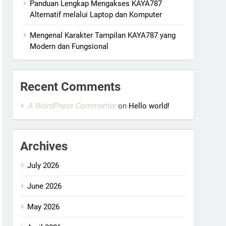
Panduan Lengkap Mengakses KAYA787
Alternatif melalui Laptop dan Komputer
Mengenal Karakter Tampilan KAYA787 yang
Modern dan Fungsional
Recent Comments
A WordPress Commenter
on
Hello world!
Archives
July 2026
June 2026
May 2026