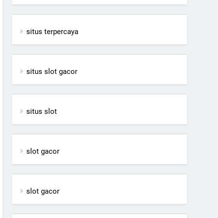
situs terpercaya
situs slot gacor
situs slot
slot gacor
slot gacor