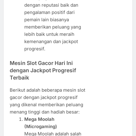
dengan reputasi baik dan
pengalaman positif dari
pemain lain biasanya
memberikan peluang yang
lebih baik untuk meraih
kemenangan dan jackpot
progresif.
Mesin Slot Gacor Hari Ini
dengan Jackpot Progresif
Terbaik
Berikut adalah beberapa mesin slot
gacor dengan jackpot progresif
yang dikenal memberikan peluang
menang tinggi dan hadiah besar:
Mega Moolah
(Microgaming)
Mega Moolah adalah salah