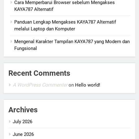
Cara Memperbarui Browser sebelum Mengakses
KAYA787 Alternatif
Panduan Lengkap Mengakses KAYA787 Alternatif
melalui Laptop dan Komputer
Mengenal Karakter Tampilan KAYA787 yang Modern dan
Fungsional
Recent Comments
A WordPress Commenter
on
Hello world!
Archives
July 2026
June 2026