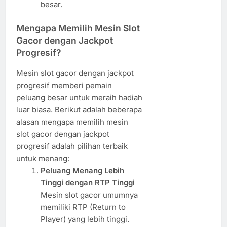
besar.
Mengapa Memilih Mesin Slot
Gacor dengan Jackpot
Progresif?
Mesin slot gacor dengan jackpot
progresif memberi pemain
peluang besar untuk meraih hadiah
luar biasa. Berikut adalah beberapa
alasan mengapa memilih mesin
slot gacor dengan jackpot
progresif adalah pilihan terbaik
untuk menang:
Peluang Menang Lebih
Tinggi dengan RTP Tinggi
Mesin slot gacor umumnya
memiliki RTP (Return to
Player) yang lebih tinggi.