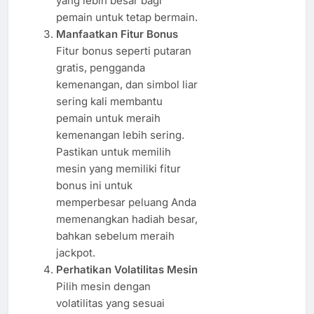
yang lebih besar bagi
pemain untuk tetap bermain.
Manfaatkan Fitur Bonus
Fitur bonus seperti putaran
gratis, pengganda
kemenangan, dan simbol liar
sering kali membantu
pemain untuk meraih
kemenangan lebih sering.
Pastikan untuk memilih
mesin yang memiliki fitur
bonus ini untuk
memperbesar peluang Anda
memenangkan hadiah besar,
bahkan sebelum meraih
jackpot.
Perhatikan Volatilitas Mesin
Pilih mesin dengan
volatilitas yang sesuai