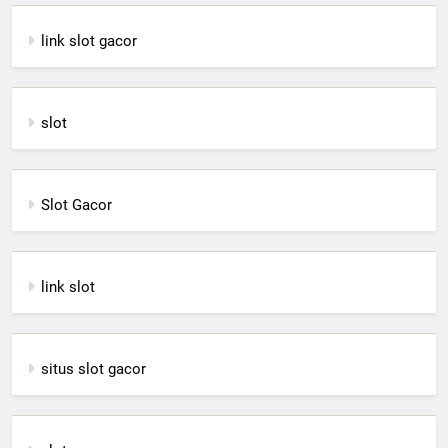
link slot gacor
slot
Slot Gacor
link slot
situs slot gacor