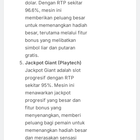
dolar. Dengan RTP sekitar
96.6%, mesin ini
memberikan peluang besar
untuk memenangkan hadiah
besar, terutama melalui fitur
bonus yang melibatkan
simbol liar dan putaran
gratis.
Jackpot Giant (Playtech)
Jackpot Giant adalah slot
progresif dengan RTP
sekitar 95%. Mesin ini
menawarkan jackpot
progresif yang besar dan
fitur bonus yang
menyenangkan, memberi
peluang bagi pemain untuk
memenangkan hadiah besar
dan merasakan sensasi