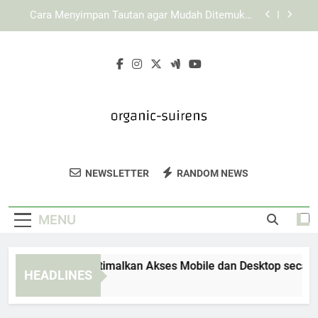
Skip
Cara Memperbarui Browser sebelum Mengakses
to
KAYA787 Alternatif
content
Panduan Lengkap Mengakses KAYA787 Alternatif
melalui Laptop dan Komputer
Panduan Mengoptimalkan Akses Mobile dan
Desktop secara Stabil dan Aman
Cara Menyimpan Tautan agar Mudah Ditemukan
dan Tetap Aman
Cara Memperbarui Browser sebelum Mengakses
KAYA787 Alternatif
Organic Suirens
Temukan Produk Organik Dan Solusi
Panduan Lengkap Mengakses KAYA787 Alternatif
NEWSLETTER
RANDOM NEWS
melalui Laptop dan Komputer
Kesehatan Alami Di Organic Suirens. Untuk
Gaya Hidup Yang Lebih Sehat Dan Alami.
MENU
nduan Mengoptimalkan Akses Mobile dan Desktop secara Sta
HEADLINES
Weeks Ago