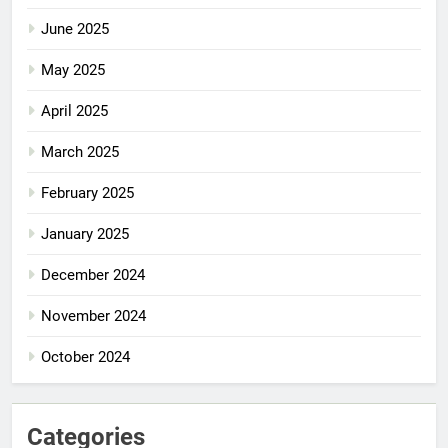
June 2025
May 2025
April 2025
March 2025
February 2025
January 2025
December 2024
November 2024
October 2024
Categories