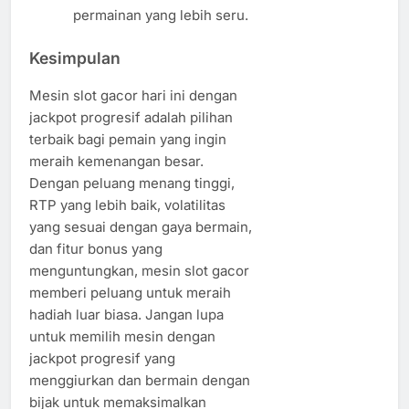
permainan yang lebih seru.
Kesimpulan
Mesin slot gacor hari ini dengan
jackpot progresif adalah pilihan
terbaik bagi pemain yang ingin
meraih kemenangan besar.
Dengan peluang menang tinggi,
RTP yang lebih baik, volatilitas
yang sesuai dengan gaya bermain,
dan fitur bonus yang
menguntungkan, mesin slot gacor
memberi peluang untuk meraih
hadiah luar biasa. Jangan lupa
untuk memilih mesin dengan
jackpot progresif yang
menggiurkan dan bermain dengan
bijak untuk memaksimalkan