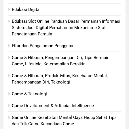
Edukasi Digital
Edukasi Slot Online Panduan Dasar Permainan Informasi
Sistem Judi Digital Pemahaman Mekanisme Slot
Pengetahuan Pemula
Fitur dan Pengalaman Pengguna
Game & Hiburan, Pengembangan Diri, Tips Bermain
Game, Lifestyle, Keterampilan Berpikir
Game & Hiburan, Produktivitas, Kesehatan Mental,
Pengembangan Diri, Teknologi
Game & Teknologi
Game Development & Artificial Intelligence
Game Online Kesehatan Mental Gaya Hidup Sehat Tips
dan Trik Game Kecanduan Game