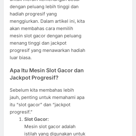
dengan peluang lebih tinggi dan
hadiah progresif yang
menggiurkan. Dalam artikel ini, kita
akan membahas cara memilih
mesin slot gacor dengan peluang
menang tinggi dan jackpot
progresif yang menawarkan hadiah
luar biasa.
Apa Itu Mesin Slot Gacor dan
Jackpot Progresif?
Sebelum kita membahas lebih
jauh, penting untuk memahami apa
itu “slot gacor” dan “jackpot
progresif.”
Slot Gacor:
Mesin slot gacor adalah
istilah yang digunakan untuk