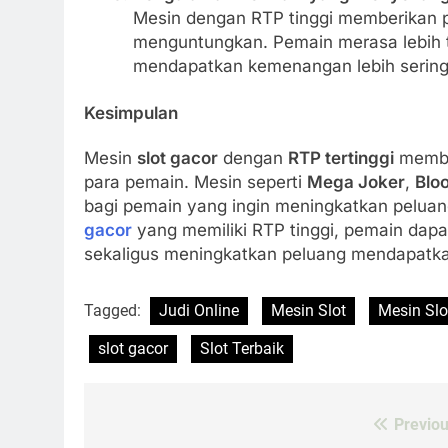
Mesin dengan RTP tinggi memberikan 
menguntungkan. Pemain merasa lebih t
mendapatkan kemenangan lebih sering
Kesimpulan
Mesin
slot gacor
dengan
RTP tertinggi
member
para pemain. Mesin seperti
Mega Joker
,
Blo
bagi pemain yang ingin meningkatkan pelu
gacor
yang memiliki RTP tinggi, pemain da
sekaligus meningkatkan peluang mendapatka
Tagged:
Judi Online
Mesin Slot
Mesin Slo
slot gacor
Slot Terbaik
Previou
Post