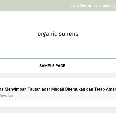
Cara Menyimpan Tautan a
Cara Memperbarui Browser s
Panduan Lengkap Mengakses KAYA787 Alt
Panduan Mengoptimalkan Akses Mobile
anic Suirens
Cara Menyimpan Tautan a
roduk Organik Dan Solusi Kesehatan Alami Di Organic Suirens
Cara Memperbarui Browser s
SAMPLE PAGE
Panduan Lengkap Mengakses KAYA787 Alt
n Tautan agar Mudah Ditemukan dan Tetap Aman
Cara
3 Wee