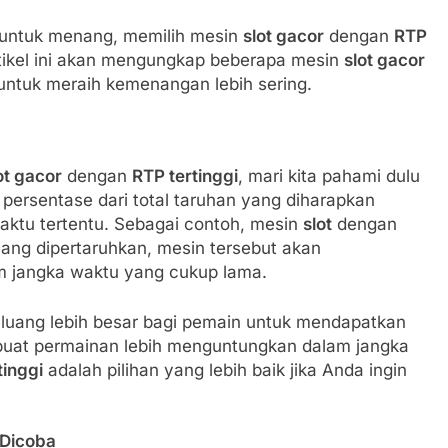
 untuk menang, memilih mesin
slot gacor
dengan
RTP
rtikel ini akan mengungkap beberapa mesin
slot gacor
ntuk meraih kemenangan lebih sering.
ot gacor
dengan
RTP tertinggi
, mari kita pahami dulu
 persentase dari total taruhan yang diharapkan
ktu tertentu. Sebagai contoh, mesin
slot
dengan
 yang dipertaruhkan, mesin tersebut akan
m jangka waktu yang cukup lama.
uang lebih besar bagi pemain untuk mendapatkan
buat permainan lebih menguntungkan dalam jangka
tinggi
adalah pilihan yang lebih baik jika Anda ingin
 Dicoba