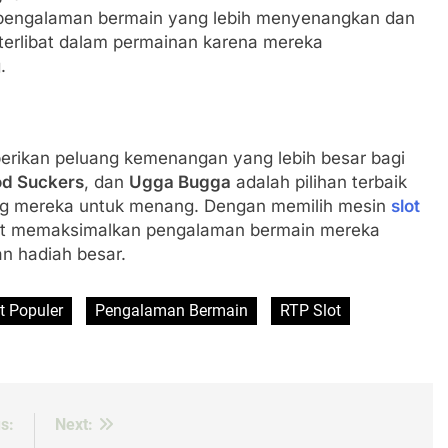
pengalaman bermain yang lebih menyenangkan dan
erlibat dalam permainan karena mereka
.
ikan peluang kemenangan yang lebih besar bagi
od Suckers
, dan
Ugga Bugga
adalah pilihan terbaik
ang mereka untuk menang. Dengan memilih mesin
slot
pat memaksimalkan pengalaman bermain mereka
n hadiah besar.
t Populer
Pengalaman Bermain
RTP Slot
s:
Next: