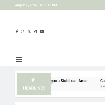
Skip
August 6, 2026
6:19:11 PM
to
content
Org
Temukan P
e dan Desktop secara Stabil dan Aman
Cara Menyimpa
2 Weeks Ago
HEADLINES