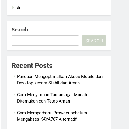
slot
Search
SEARCH
Recent Posts
Panduan Mengoptimalkan Akses Mobile dan
Desktop secara Stabil dan Aman
Cara Menyimpan Tautan agar Mudah
Ditemukan dan Tetap Aman
Cara Memperbarui Browser sebelum
Mengakses KAYA787 Alternatif