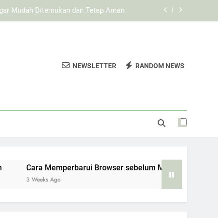
gar Mudah Ditemukan dan Tetap Aman
ebelum Mengakses KAYA787 Alternatif
ernatif melalui Laptop dan Komputer
NEWSLETTER
RANDOM NEWS
 dan Desktop secara Stabil dan Aman
gar Mudah Ditemukan dan Tetap Aman
. Untuk Gaya Hidup Yang Lebih Sehat Dan Alami.
ebelum Mengakses KAYA787 Alternatif
ernatif melalui Laptop dan Komputer
 Memperbarui Browser sebelum Mengakses KAYA787 Alternat
ks Ago