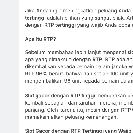
Jika Anda ingin meningkatkan peluang Anda
tertinggi
adalah pilihan yang sangat bijak. A
dengan
RTP tertinggi
yang wajib Anda coba u
Apa Itu RTP?
Sebelum membahas lebih lanjut mengenai
sl
apa yang dimaksud dengan
RTP
. RTP adalah
dikembalikan kepada pemain dalam jangka wa
RTP 96%
berarti bahwa dari setiap 100 unit
mengembalikan 96 unit kepada pemain dala
Slot gacor
dengan
RTP tinggi
memberikan pel
kembali sebagian dari taruhan mereka, mem
panjang. Oleh karena itu, mesin dengan
RTP 
memaksimalkan peluang kemenangan.
Slot Gacor dengan RTP Tertinggi yang Wajib