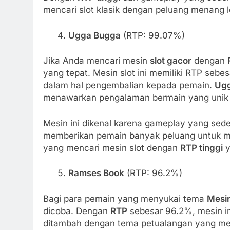
mencari slot klasik dengan peluang menang l
Ugga Bugga
(RTP: 99.07%)
Jika Anda mencari mesin
slot gacor
dengan
yang tepat. Mesin slot ini memiliki RTP seb
dalam hal pengembalian kepada pemain.
Ug
menawarkan pengalaman bermain yang unik
Mesin ini dikenal karena gameplay yang sede
memberikan pemain banyak peluang untuk 
yang mencari mesin slot dengan
RTP tinggi
y
Ramses Book
(RTP: 96.2%)
Bagi para pemain yang menyukai tema
Mesi
dicoba. Dengan
RTP
sebesar 96.2%, mesin i
ditambah dengan tema petualangan yang me