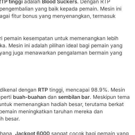
RTP tinggi
adalah
Blood Suckers
. Dengan RTP
pengembalian yang baik kepada pemain. Mesin ini
agai fitur bonus yang menyenangkan, termasuk
 pemain kesempatan untuk memenangkan lebih
 Mesin ini adalah pilihan ideal bagi pemain yang
i yang juga menawarkan pengalaman bermain yang
dikenal dengan
RTP
tinggi, mencapai 98.9%. Mesin
perti
buah-buahan
dan
sembilan bar
. Meskipun tema
 untuk memenangkan hadiah besar, terutama berkat
emain meningkatkan taruhan mereka dan
h besar.
rhana,
Jackpot 6000
sangat cocok bagi pemain yang