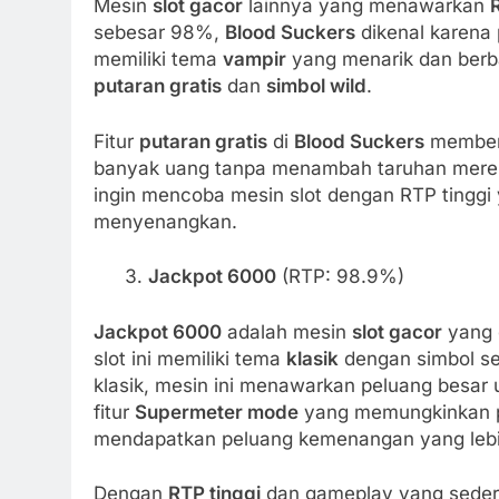
Mesin
slot gacor
lainnya yang menawarkan
sebesar 98%,
Blood Suckers
dikenal karena 
memiliki tema
vampir
yang menarik dan berb
putaran gratis
dan
simbol wild
.
Fitur
putaran gratis
di
Blood Suckers
memberi
banyak uang tanpa menambah taruhan mereka.
ingin mencoba mesin slot dengan RTP tingg
menyenangkan.
Jackpot 6000
(RTP: 98.9%)
Jackpot 6000
adalah mesin
slot gacor
yang 
slot ini memiliki tema
klasik
dengan simbol se
klasik, mesin ini menawarkan peluang besar
fitur
Supermeter mode
yang memungkinkan p
mendapatkan peluang kemenangan yang lebi
Dengan
RTP tinggi
dan gameplay yang sede