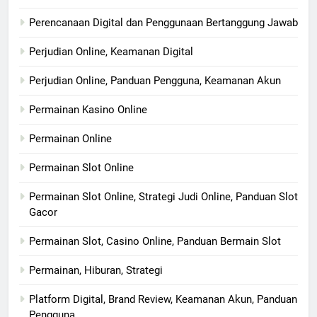
Perencanaan Digital dan Penggunaan Bertanggung Jawab
Perjudian Online, Keamanan Digital
Perjudian Online, Panduan Pengguna, Keamanan Akun
Permainan Kasino Online
Permainan Online
Permainan Slot Online
Permainan Slot Online, Strategi Judi Online, Panduan Slot
Gacor
Permainan Slot, Casino Online, Panduan Bermain Slot
Permainan, Hiburan, Strategi
Platform Digital, Brand Review, Keamanan Akun, Panduan
Pengguna