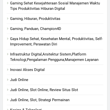
Gaming Sehat Kesejahteraan Sosial Manajemen Waktu
Tips Produktivitas Hiburan Digital
Gaming, Hiburan, Produktivitas
Gaming, Panduan, Champion4D
Gaya Hidup Sehat, Kesehatan Mental, Produktivitas, Self-
Improvement, Perawatan Diri
Infrastruktur Digital,Arsitektur Sistem,Platform
Teknologi,Pengalaman Pengguna,Manajemen Layanan
Inovasi Akses Digital
Judi Online
Judi Online, Slot Online, Review Situs Slot
Judi Online, Slot, Strategi Permainan