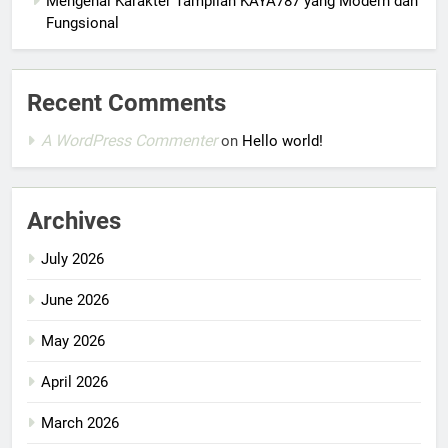
Mengenal Karakter Tampilan KAYA787 yang Modern dan
Fungsional
Recent Comments
A WordPress Commenter
on
Hello world!
Archives
July 2026
June 2026
May 2026
April 2026
March 2026