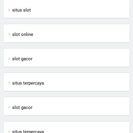
situs slot
slot online
slot gacor
situs terpercaya
slot gacor
situs terpercaya