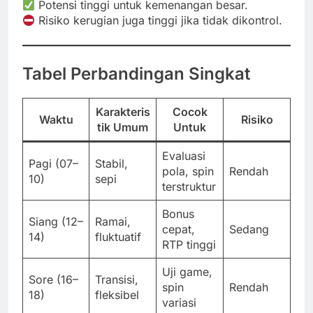
Potensi tinggi untuk kemenangan besar.
Risiko kerugian juga tinggi jika tidak dikontrol.
Tabel Perbandingan Singkat
Karakteris
Cocok
Waktu
Risiko
tik Umum
Untuk
Evaluasi
Pagi (07–
Stabil,
pola, spin
Rendah
10)
sepi
terstruktur
Bonus
Siang (12–
Ramai,
cepat,
Sedang
14)
fluktuatif
RTP tinggi
Uji game,
Sore (16–
Transisi,
spin
Rendah
18)
fleksibel
variasi