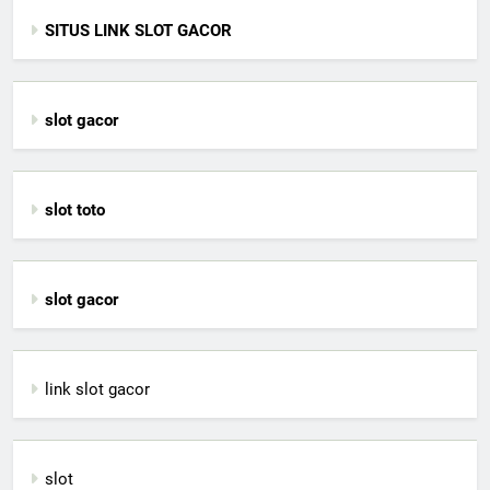
SITUS LINK SLOT GACOR
slot gacor
slot toto
slot gacor
link slot gacor
slot