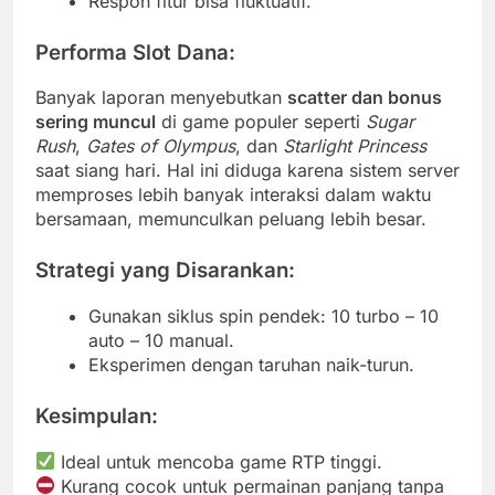
Respon fitur bisa fluktuatif.
Performa Slot Dana:
Banyak laporan menyebutkan
scatter dan bonus
sering muncul
di game populer seperti
Sugar
Rush
,
Gates of Olympus
, dan
Starlight Princess
saat siang hari. Hal ini diduga karena sistem server
memproses lebih banyak interaksi dalam waktu
bersamaan, memunculkan peluang lebih besar.
Strategi yang Disarankan:
Gunakan siklus spin pendek: 10 turbo – 10
auto – 10 manual.
Eksperimen dengan taruhan naik-turun.
Kesimpulan:
Ideal untuk mencoba game RTP tinggi.
Kurang cocok untuk permainan panjang tanpa