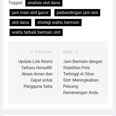
Tagged:
analisis slot dana
jam main slot gacor
perbandingan jam slot
slot dana
strategi waktu bermain
waktu terbaik bermain slot
Previous:
Next:
Post
navigation
Update Link Resmi
Jam Bermain dengan
Terbaru Horas88:
Stabilitas Pola
Akses Aman dan
Tertinggi di Situs
Cepat untuk
Slot: Meningkatkan
Pengguna Setia
Peluang
Kemenangan Anda