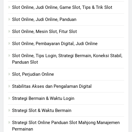
Slot Online, Judi Online, Game Slot, Tips & Trik Slot
Slot Online, Judi Online, Panduan
Slot Online, Mesin Slot, Fitur Slot
Slot Online, Pembayaran Digital, Judi Online
Slot Online, Tips Login, Strategi Bermain, Koneksi Stabil,
Panduan Slot
Slot, Perjudian Online
Stabilitas Akses dan Pengalaman Digital
Strategi Bermain & Waktu Login
Strategi Slot & Waktu Bermain
Strategi Slot Online Panduan Slot Mahjong Manajemen
Permainan