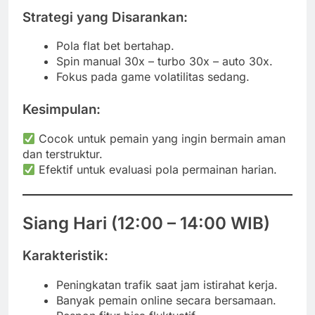
Strategi yang Disarankan:
Pola flat bet bertahap.
Spin manual 30x – turbo 30x – auto 30x.
Fokus pada game volatilitas sedang.
Kesimpulan:
Cocok untuk pemain yang ingin bermain aman
dan terstruktur.
Efektif untuk evaluasi pola permainan harian.
Siang Hari (12:00 – 14:00 WIB)
Karakteristik:
Peningkatan trafik saat jam istirahat kerja.
Banyak pemain online secara bersamaan.