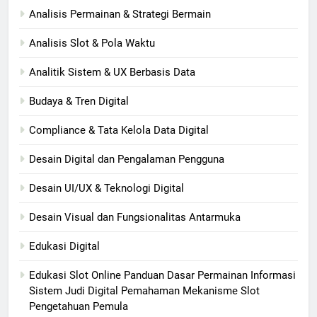
Analisis Permainan & Strategi Bermain
Analisis Slot & Pola Waktu
Analitik Sistem & UX Berbasis Data
Budaya & Tren Digital
Compliance & Tata Kelola Data Digital
Desain Digital dan Pengalaman Pengguna
Desain UI/UX & Teknologi Digital
Desain Visual dan Fungsionalitas Antarmuka
Edukasi Digital
Edukasi Slot Online Panduan Dasar Permainan Informasi
Sistem Judi Digital Pemahaman Mekanisme Slot
Pengetahuan Pemula