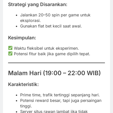
Strategi yang Disarankan:
Jalankan 20–50 spin per game untuk
eksplorasi.
Gunakan flat bet kecil saat awal.
Kesimpulan:
Waktu fleksibel untuk eksperimen.
Potensi fitur baik jika game dipilih tepat.
Malam Hari (19:00 – 22:00 WIB)
Karakteristik:
Prime time, trafik tertinggi sepanjang hari.
Potensi reward besar, tapi juga persaingan
tinggi.
Server situs rawan lambat jika tidak