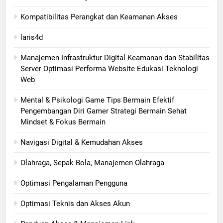
Kompatibilitas Perangkat dan Keamanan Akses
laris4d
Manajemen Infrastruktur Digital Keamanan dan Stabilitas
Server Optimasi Performa Website Edukasi Teknologi
Web
Mental & Psikologi Game Tips Bermain Efektif
Pengembangan Diri Gamer Strategi Bermain Sehat
Mindset & Fokus Bermain
Navigasi Digital & Kemudahan Akses
Olahraga, Sepak Bola, Manajemen Olahraga
Optimasi Pengalaman Pengguna
Optimasi Teknis dan Akses Akun