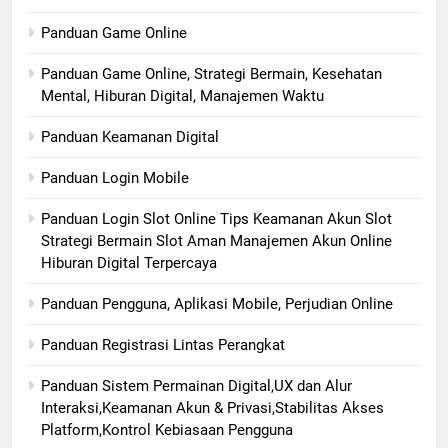
Panduan Game Online
Panduan Game Online, Strategi Bermain, Kesehatan
Mental, Hiburan Digital, Manajemen Waktu
Panduan Keamanan Digital
Panduan Login Mobile
Panduan Login Slot Online Tips Keamanan Akun Slot
Strategi Bermain Slot Aman Manajemen Akun Online
Hiburan Digital Terpercaya
Panduan Pengguna, Aplikasi Mobile, Perjudian Online
Panduan Registrasi Lintas Perangkat
Panduan Sistem Permainan Digital,UX dan Alur
Interaksi,Keamanan Akun & Privasi,Stabilitas Akses
Platform,Kontrol Kebiasaan Pengguna