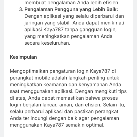
membuat pengalaman Anda lebih efisien.
Pengalaman Pengguna yang Lebih Baik:
Dengan aplikasi yang selalu diperbarui dan
jaringan yang stabil, Anda dapat menikmati
aplikasi Kaya787 tanpa gangguan login,
yang meningkatkan pengalaman Anda
secara keseluruhan.
Kesimpulan
Mengoptimalkan pengaturan login Kaya787 di
perangkat mobile adalah langkah penting untuk
meningkatkan keamanan dan kenyamanan Anda
saat menggunakan aplikasi. Dengan mengikuti tips
di atas, Anda dapat memastikan bahwa proses
login berjalan lancar, aman, dan efisien. Selain itu,
selalu perbarui aplikasi dan pastikan perangkat
Anda terlindungi dengan baik agar pengalaman
menggunakan Kaya787 semakin optimal.