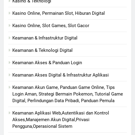
Kasino & Teknologi
Kasino Online, Permainan Slot, Hiburan Digital
Kasino Online, Slot Games, Slot Gacor
Keamanan & Infrastruktur Digital
Keamanan & Teknologi Digital
Keamanan Akses & Panduan Login
Keamanan Akses Digital & Infrastruktur Aplikasi
Keamanan Akun Game, Panduan Game Online, Tips
Login Aman, Strategi Bermain Pokemon, Tutorial Game
Digital, Perlindungan Data Pribadi, Panduan Pemula
Keamanan Aplikasi Web,Autentikasi dan Kontrol
Akses,Manajemen Akun Digital,Privasi
Pengguna,Operasional Sistem