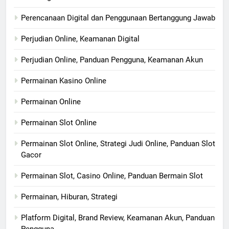
Perencanaan Digital dan Penggunaan Bertanggung Jawab
Perjudian Online, Keamanan Digital
Perjudian Online, Panduan Pengguna, Keamanan Akun
Permainan Kasino Online
Permainan Online
Permainan Slot Online
Permainan Slot Online, Strategi Judi Online, Panduan Slot
Gacor
Permainan Slot, Casino Online, Panduan Bermain Slot
Permainan, Hiburan, Strategi
Platform Digital, Brand Review, Keamanan Akun, Panduan