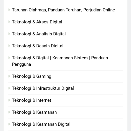
Taruhan Olahraga, Panduan Taruhan, Perjudian Online
Teknologi & Akses Digital
Teknologi & Analisis Digital
Teknologi & Desain Digital
Teknologi & Digital | Keamanan Sistem | Panduan
Pengguna
Teknologi & Gaming
Teknologi & Infrastruktur Digital
Teknologi & Internet
Teknologi & Keamanan
Teknologi & Keamanan Digital