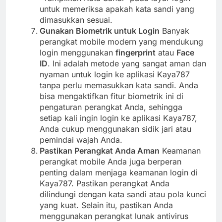
untuk memeriksa apakah kata sandi yang
dimasukkan sesuai.
Gunakan Biometrik untuk Login
Banyak
perangkat mobile modern yang mendukung
login menggunakan
fingerprint
atau
Face
ID
. Ini adalah metode yang sangat aman dan
nyaman untuk login ke aplikasi Kaya787
tanpa perlu memasukkan kata sandi. Anda
bisa mengaktifkan fitur biometrik ini di
pengaturan perangkat Anda, sehingga
setiap kali ingin login ke aplikasi Kaya787,
Anda cukup menggunakan sidik jari atau
pemindai wajah Anda.
Pastikan Perangkat Anda Aman
Keamanan
perangkat mobile Anda juga berperan
penting dalam menjaga keamanan login di
Kaya787. Pastikan perangkat Anda
dilindungi dengan kata sandi atau pola kunci
yang kuat. Selain itu, pastikan Anda
menggunakan perangkat lunak antivirus