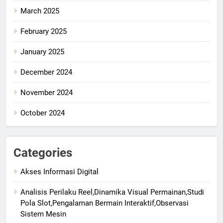
March 2025
February 2025
January 2025
December 2024
November 2024
October 2024
Categories
Akses Informasi Digital
Analisis Perilaku Reel,Dinamika Visual Permainan,Studi
Pola Slot,Pengalaman Bermain Interaktif,Observasi
Sistem Mesin