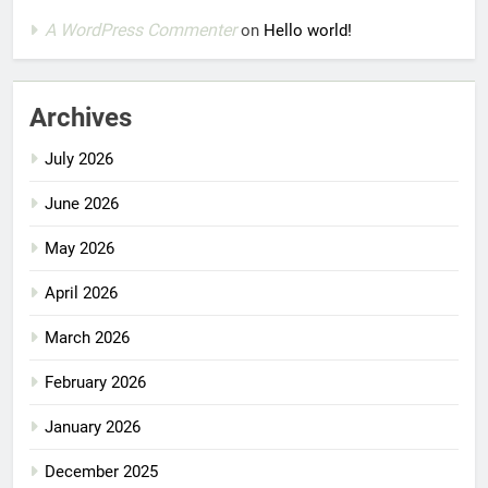
A WordPress Commenter
on
Hello world!
Archives
July 2026
June 2026
May 2026
April 2026
March 2026
February 2026
January 2026
December 2025