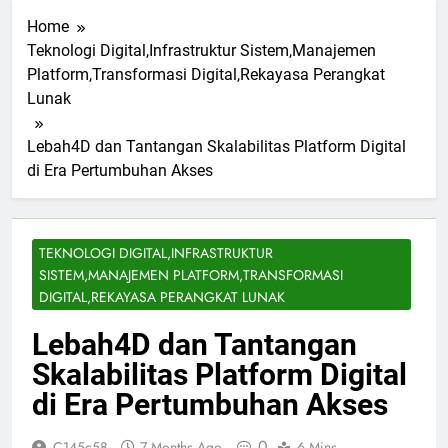
Home
Teknologi Digital,Infrastruktur Sistem,Manajemen
Platform,Transformasi Digital,Rekayasa Perangkat
Lunak
Lebah4D dan Tantangan Skalabilitas Platform Digital
di Era Pertumbuhan Akses
TEKNOLOGI DIGITAL,INFRASTRUKTUR
SISTEM,MANAJEMEN PLATFORM,TRANSFORMASI
DIGITAL,REKAYASA PERANGKAT LUNAK
Lebah4D dan Tantangan
Skalabilitas Platform Digital
di Era Pertumbuhan Akses
0
C145c58
7 Months Ago
6 Mins