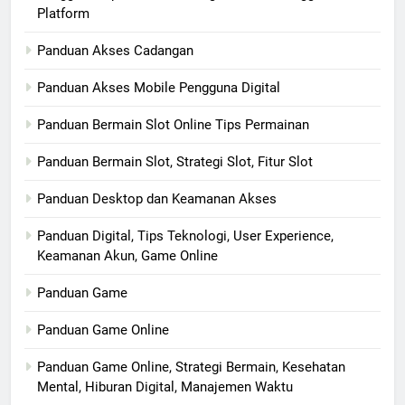
Platform
Panduan Akses Cadangan
Panduan Akses Mobile Pengguna Digital
Panduan Bermain Slot Online Tips Permainan
Panduan Bermain Slot, Strategi Slot, Fitur Slot
Panduan Desktop dan Keamanan Akses
Panduan Digital, Tips Teknologi, User Experience,
Keamanan Akun, Game Online
Panduan Game
Panduan Game Online
Panduan Game Online, Strategi Bermain, Kesehatan
Mental, Hiburan Digital, Manajemen Waktu