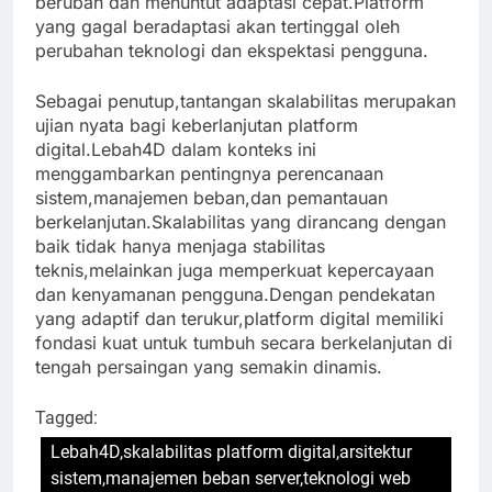
berubah dan menuntut adaptasi cepat.Platform
yang gagal beradaptasi akan tertinggal oleh
perubahan teknologi dan ekspektasi pengguna.
Sebagai penutup,tantangan skalabilitas merupakan
ujian nyata bagi keberlanjutan platform
digital.Lebah4D dalam konteks ini
menggambarkan pentingnya perencanaan
sistem,manajemen beban,dan pemantauan
berkelanjutan.Skalabilitas yang dirancang dengan
baik tidak hanya menjaga stabilitas
teknis,melainkan juga memperkuat kepercayaan
dan kenyamanan pengguna.Dengan pendekatan
yang adaptif dan terukur,platform digital memiliki
fondasi kuat untuk tumbuh secara berkelanjutan di
tengah persaingan yang semakin dinamis.
Tagged:
Lebah4D,skalabilitas platform digital,arsitektur
sistem,manajemen beban server,teknologi web