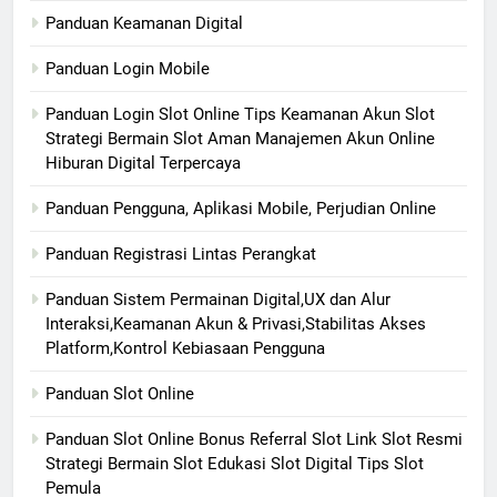
Panduan Keamanan Digital
Panduan Login Mobile
Panduan Login Slot Online Tips Keamanan Akun Slot
Strategi Bermain Slot Aman Manajemen Akun Online
Hiburan Digital Terpercaya
Panduan Pengguna, Aplikasi Mobile, Perjudian Online
Panduan Registrasi Lintas Perangkat
Panduan Sistem Permainan Digital,UX dan Alur
Interaksi,Keamanan Akun & Privasi,Stabilitas Akses
Platform,Kontrol Kebiasaan Pengguna
Panduan Slot Online
Panduan Slot Online Bonus Referral Slot Link Slot Resmi
Strategi Bermain Slot Edukasi Slot Digital Tips Slot
Pemula