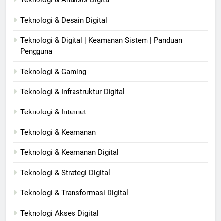
Teknologi & Analisis Digital
Teknologi & Desain Digital
Teknologi & Digital | Keamanan Sistem | Panduan
Pengguna
Teknologi & Gaming
Teknologi & Infrastruktur Digital
Teknologi & Internet
Teknologi & Keamanan
Teknologi & Keamanan Digital
Teknologi & Strategi Digital
Teknologi & Transformasi Digital
Teknologi Akses Digital