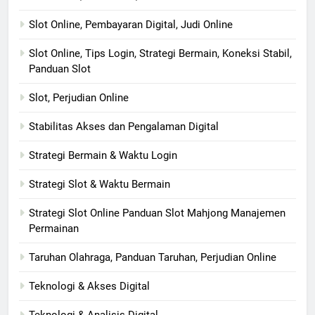
Slot Online, Pembayaran Digital, Judi Online
Slot Online, Tips Login, Strategi Bermain, Koneksi Stabil,
Panduan Slot
Slot, Perjudian Online
Stabilitas Akses dan Pengalaman Digital
Strategi Bermain & Waktu Login
Strategi Slot & Waktu Bermain
Strategi Slot Online Panduan Slot Mahjong Manajemen
Permainan
Taruhan Olahraga, Panduan Taruhan, Perjudian Online
Teknologi & Akses Digital