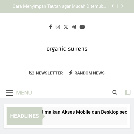
Skip
Cara Memperbarui Browser sebelum Mengakses
to
KAYA787 Alternatif
content
Panduan Lengkap Mengakses KAYA787 Alternatif
melalui Laptop dan Komputer
Panduan Mengoptimalkan Akses Mobile dan
Desktop secara Stabil dan Aman
Cara Menyimpan Tautan agar Mudah Ditemukan
dan Tetap Aman
Cara Memperbarui Browser sebelum Mengakses
KAYA787 Alternatif
Organic Suirens
Temukan Produk Organik Dan Solusi
Panduan Lengkap Mengakses KAYA787 Alternatif
NEWSLETTER
RANDOM NEWS
melalui Laptop dan Komputer
Kesehatan Alami Di Organic Suirens. Untuk
Gaya Hidup Yang Lebih Sehat Dan Alami.
MENU
nduan Mengoptimalkan Akses Mobile dan Desktop secara Sta
HEADLINES
Weeks Ago