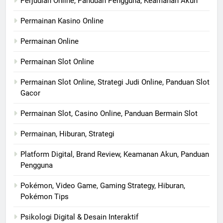
Perjudian Online, Panduan Pengguna, Keamanan Akun
Permainan Kasino Online
Permainan Online
Permainan Slot Online
Permainan Slot Online, Strategi Judi Online, Panduan Slot
Gacor
Permainan Slot, Casino Online, Panduan Bermain Slot
Permainan, Hiburan, Strategi
Platform Digital, Brand Review, Keamanan Akun, Panduan
Pengguna
Pokémon, Video Game, Gaming Strategy, Hiburan,
Pokémon Tips
Psikologi Digital & Desain Interaktif