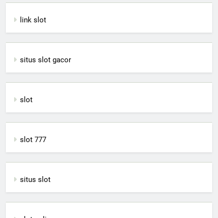
link slot
situs slot gacor
slot
slot 777
situs slot