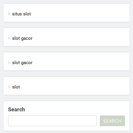
situs slot
slot gacor
slot gacor
slot
Search
SEARCH