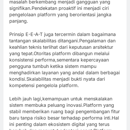
masalah berkembang menjadi gangguan yang
signifikan.Pendekatan proaktif ini menjadi ciri
pengelolaan platform yang berorientasi jangka
panjang.
Prinsip E-E-A-T juga tercermin dalam bagaimana
tantangan skalabilitas ditangani.Pengalaman dan
keahlian teknis terlihat dari keputusan arsitektur
yang tepat.Otoritas platform dibangun melalui
konsistensi performa,sementara kepercayaan
pengguna tumbuh ketika sistem mampu
menghadirkan layanan yang andal dalam berbagai
kondisi.Skalabilitas menjadi bukti nyata dari
kompetensi pengelola platform.
Lebih jauh lagi,kemampuan untuk menskalakan
sistem membuka peluang inovasi.Platform yang
stabil memberikan ruang bagi pengembangan fitur
baru tanpa risiko besar terhadap performa inti.Hal
ini penting dalam ekosistem digital yang terus