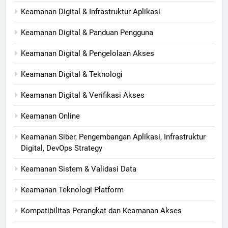
Keamanan Digital & Infrastruktur Aplikasi
Keamanan Digital & Panduan Pengguna
Keamanan Digital & Pengelolaan Akses
Keamanan Digital & Teknologi
Keamanan Digital & Verifikasi Akses
Keamanan Online
Keamanan Siber, Pengembangan Aplikasi, Infrastruktur
Digital, DevOps Strategy
Keamanan Sistem & Validasi Data
Keamanan Teknologi Platform
Kompatibilitas Perangkat dan Keamanan Akses