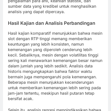
pengalaman para ahli, keahlian statistik, dan
sumber data yang kredibel untuk menghasilkan
analisis yang dapat dipercaya.
Hasil Kajian dan Analisis Perbandingan
Hasil kajian komparatif menunjukkan bahwa mesin
slot dengan RTP tinggi memang memberikan
keuntungan yang lebih konsisten, namun
kemenangan yang diperoleh cenderung lebih
kecil. Sebaliknya, mesin dengan volatilitas tinggi
sering kali menawarkan kemenangan besar namun
dalam jumlah yang lebih sedikit. Analisis data
historis mengungkapkan bahwa faktor waktu
bermain juga mempengaruhi pola kemenangan.
Beberapa mesin menunjukkan kecenderungan
untuk memberikan kemenangan lebih sering pada
jam-jam tertentu, meskipun hasil putaran tetap
bersifat acak.
Selain itu, analisis regresi mengindikasikan bahwa