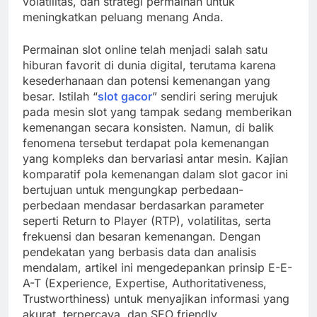
volatilitas, dan strategi permainan untuk
meningkatkan peluang menang Anda.
Permainan slot online telah menjadi salah satu
hiburan favorit di dunia digital, terutama karena
kesederhanaan dan potensi kemenangan yang
besar. Istilah “
slot gacor
” sendiri sering merujuk
pada mesin slot yang tampak sedang memberikan
kemenangan secara konsisten. Namun, di balik
fenomena tersebut terdapat pola kemenangan
yang kompleks dan bervariasi antar mesin. Kajian
komparatif pola kemenangan dalam slot gacor ini
bertujuan untuk mengungkap perbedaan-
perbedaan mendasar berdasarkan parameter
seperti Return to Player (RTP), volatilitas, serta
frekuensi dan besaran kemenangan. Dengan
pendekatan yang berbasis data dan analisis
mendalam, artikel ini mengedepankan prinsip E-E-
A-T (Experience, Expertise, Authoritativeness,
Trustworthiness) untuk menyajikan informasi yang
akurat, terpercaya, dan SEO friendly.