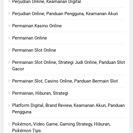
Perjudian Online, Keamanan Digital
Perjudian Online, Panduan Pengguna, Keamanan Akun
Permainan Kasino Online
Permainan Online
Permainan Slot Online
Permainan Slot Online, Strategi Judi Online, Panduan Slot
Gacor
Permainan Slot, Casino Online, Panduan Bermain Slot
Permainan, Hiburan, Strategi
Platform Digital, Brand Review, Keamanan Akun, Panduan
Pengguna
Pokémon, Video Game, Gaming Strategy, Hiburan,
Pokémon Tips