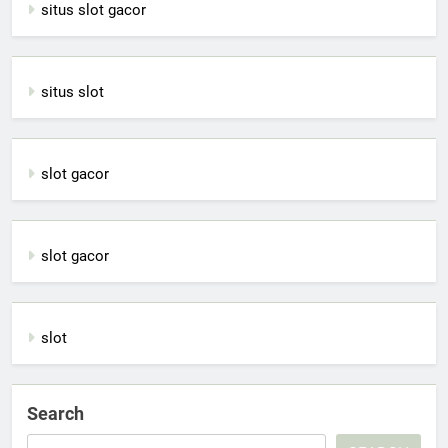
situs slot gacor
situs slot
slot gacor
slot gacor
slot
Search