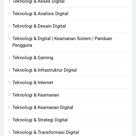
Teknologi & Akses Digital
Teknologi & Analisis Digital
Teknologi & Desain Digital
Teknologi & Digital | Keamanan Sistem | Panduan
Pengguna
Teknologi & Gaming
Teknologi & Infrastruktur Digital
Teknologi & Internet
Teknologi & Keamanan
Teknologi & Keamanan Digital
Teknologi & Strategi Digital
Teknologi & Transformasi Digital