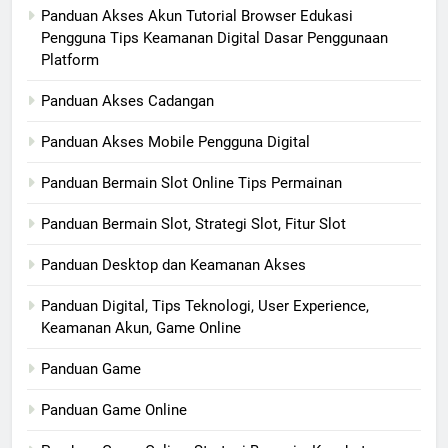
Panduan Akses Akun Tutorial Browser Edukasi
Pengguna Tips Keamanan Digital Dasar Penggunaan
Platform
Panduan Akses Cadangan
Panduan Akses Mobile Pengguna Digital
Panduan Bermain Slot Online Tips Permainan
Panduan Bermain Slot, Strategi Slot, Fitur Slot
Panduan Desktop dan Keamanan Akses
Panduan Digital, Tips Teknologi, User Experience,
Keamanan Akun, Game Online
Panduan Game
Panduan Game Online