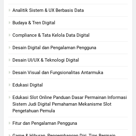
Analitik Sistem & UX Berbasis Data
Budaya & Tren Digital
Compliance & Tata Kelola Data Digital
Desain Digital dan Pengalaman Pengguna
Desain UI/UX & Teknologi Digital
Desain Visual dan Fungsionalitas Antarmuka
Edukasi Digital
Edukasi Slot Online Panduan Dasar Permainan Informasi
Sistem Judi Digital Pemahaman Mekanisme Slot
Pengetahuan Pemula
Fitur dan Pengalaman Pengguna
Game & Hiburan, Pengembangan Diri, Tips Bermain