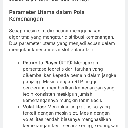
Parameter Utama dalam Pola
Kemenangan
Setiap mesin slot dirancang menggunakan
algoritma yang mengatur distribusi kemenangan.
Dua parameter utama yang menjadi acuan dalam
mengukur kinerja mesin slot antara lain:
Return to Player (RTP):
Merupakan
persentase teoretis dari taruhan yang
dikembalikan kepada pemain dalam jangka
panjang. Mesin dengan RTP tinggi
cenderung memberikan kemenangan yang
lebih konsisten meskipun jumlah
kemenangannya mungkin lebih kecil.
Volatilitas:
Mengukur tingkat risiko yang
terkait dengan mesin slot. Mesin dengan
volatilitas rendah biasanya menghasilkan
kemenangan kecil secara sering, sedangkan