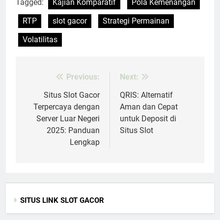
Tagged:
Kajian Komparatif
Pola Kemenangan
RTP
slot gacor
Strategi Permainan
Volatilitas
Previous:
Next:
Post
navigation
Situs Slot Gacor
QRIS: Alternatif
Terpercaya dengan
Aman dan Cepat
Server Luar Negeri
untuk Deposit di
2025: Panduan
Situs Slot
Lengkap
SITUS LINK SLOT GACOR