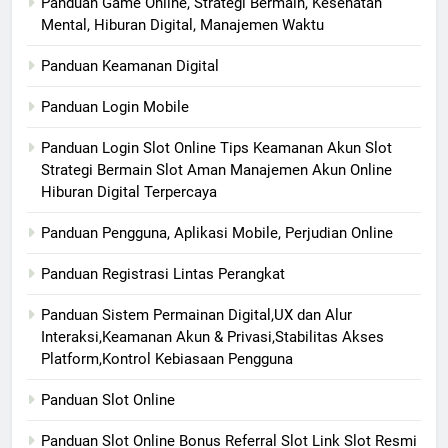
Panduan Game Online, Strategi Bermain, Kesehatan
Mental, Hiburan Digital, Manajemen Waktu
Panduan Keamanan Digital
Panduan Login Mobile
Panduan Login Slot Online Tips Keamanan Akun Slot
Strategi Bermain Slot Aman Manajemen Akun Online
Hiburan Digital Terpercaya
Panduan Pengguna, Aplikasi Mobile, Perjudian Online
Panduan Registrasi Lintas Perangkat
Panduan Sistem Permainan Digital,UX dan Alur
Interaksi,Keamanan Akun & Privasi,Stabilitas Akses
Platform,Kontrol Kebiasaan Pengguna
Panduan Slot Online
Panduan Slot Online Bonus Referral Slot Link Slot Resmi