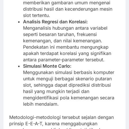
memberikan gambaran umum mengenai
distribusi hasil dan kecenderungan mesin
slot tertentu.
Analisis Regresi dan Korelasi:
Menganalisis hubungan antara variabel
seperti besaran taruhan, frekuensi
kemenangan, dan nilai kemenangan.
Pendekatan ini membantu mengungkap
apakah terdapat korelasi yang signifikan
antara parameter-parameter tersebut.
Simulasi Monte Carlo:
Menggunakan simulasi berbasis komputer
untuk menguji berbagai skenario putaran
slot, sehingga dapat diprediksi distribusi
hasil yang mungkin terjadi dan
mengidentifikasi pola kemenangan secara
lebih mendalam.
Metodologi-metodologi tersebut sejalan dengan
prinsip E-E-A-T, karena menggabungkan