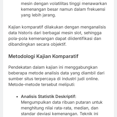
mesin dengan volatilitas tinggi menawarkan
kemenangan besar namun dalam frekuensi
yang lebih jarang.
Kajian komparatif dilakukan dengan menganalisis
data historis dari berbagai mesin slot, sehingga
pola-pola kemenangan dapat diidentifikasi dan
dibandingkan secara objektif.
Metodologi Kajian Komparatif
Pendekatan dalam kajian ini menggabungkan
beberapa metode analisis data yang diambil dari
sumber situs terpercaya di industri judi online.
Metode-metode tersebut meliputi:
Analisis Statistik Deskriptif:
Mengumpulkan data ribuan putaran untuk
menghitung nilai rata-rata, median, dan
standar deviasi kemenangan. Teknik ini