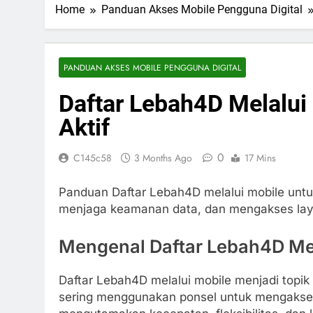
Home
Panduan Akses Mobile Pengguna Digital
PANDUAN AKSES MOBILE PENGGUNA DIGITAL
Daftar Lebah4D Melalui
Aktif
0
C145c58
3 Months Ago
17 Mins
Panduan Daftar Lebah4D melalui mobile unt
menjaga keamanan data, dan mengakses lay
Mengenal Daftar Lebah4D Mel
Daftar Lebah4D melalui mobile menjadi topik 
sering menggunakan ponsel untuk mengakses