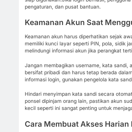
pengaturan, dan pusat bantuan.
Keamanan Akun Saat Mengg
Keamanan akun harus diperhatikan sejak awa
memiliki kunci layar seperti PIN, pola, sidik 
melindungi informasi akun jika perangkat tert
Jangan membagikan username, kata sandi, ata
bersifat pribadi dan harus tetap berada dal
informasi login, gunakan pengelola kata sandi
Hindari menyimpan kata sandi secara otoma
ponsel dipinjam orang lain, pastikan akun sud
kecil seperti ini sangat penting untuk menj
Cara Membuat Akses Harian L