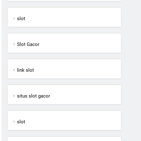
slot
Slot Gacor
link slot
situs slot gacor
slot