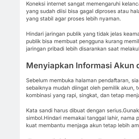
Koneksi internet sangat memengaruhi kelancar
yang sudah diisi bisa gagal diproses atau ha
yang stabil agar proses lebih nyaman.
Hindari jaringan publik yang tidak jelas ke
publik bisa membuat pengguna kurang memili
jaringan pribadi lebih disarankan saat melak
Menyiapkan Informasi Akun 
Sebelum membuka halaman pendaftaran, siap
sebaiknya mudah diingat oleh pemilik akun, te
kombinasi yang rapi, singkat, dan tetap menj
Kata sandi harus dibuat dengan serius.Gunaka
simbol.Hindari memakai tanggal lahir, nama 
kuat membantu menjaga akun tetap lebih am