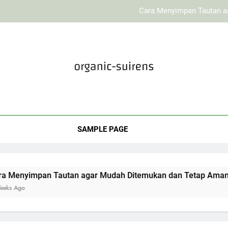
Cara Menyimpan Tautan a
Cara Memperbarui Browser s
Panduan Lengkap Mengakses KAYA787 Alt
Panduan Mengoptimalkan Akses Mobile
anic Suirens
Cara Menyimpan Tautan a
roduk Organik Dan Solusi Kesehatan Alami Di Organic Suirens
Cara Memperbarui Browser s
SAMPLE PAGE
Panduan Lengkap Mengakses KAYA787 Alt
mpan Tautan agar Mudah Ditemukan dan Tetap Aman
C
3 