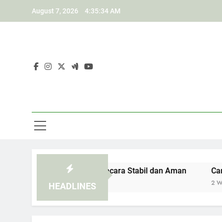
Skip
August 7, 2026
4:35:35 AM
to
content
Org
Temukan P
bile dan Desktop secara Stabil dan Aman
Cara Menyi
2 Weeks Ago
HEADLINES