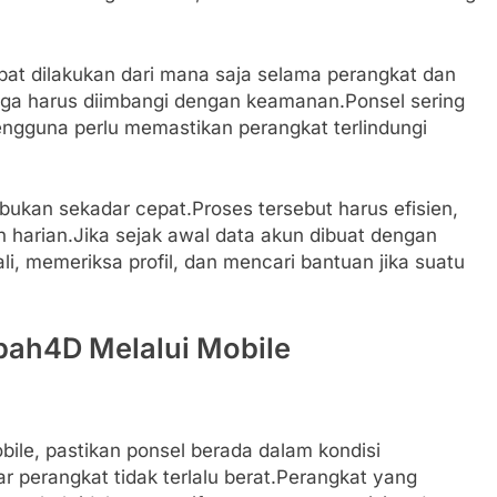
apat dilakukan dari mana saja selama perangkat dan
juga harus diimbangi dengan keamanan.Ponsel sering
ngguna perlu memastikan perangkat terlindungi
 bukan sekadar cepat.Proses tersebut harus efisien,
harian.Jika sejak awal data akun dibuat dengan
i, memeriksa profil, dan mencari bantuan jika suatu
bah4D Melalui Mobile
ile, pastikan ponsel berada dalam kondisi
gar perangkat tidak terlalu berat.Perangkat yang