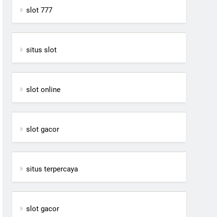
slot 777
situs slot
slot online
slot gacor
situs terpercaya
slot gacor