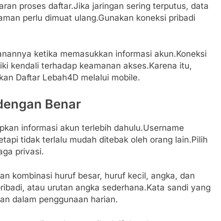
an proses daftar.Jika jaringan sering terputus, data
laman perlu dimuat ulang.Gunakan koneksi pribadi
amanannya ketika memasukkan informasi akun.Koneksi
ki kendali terhadap keamanan akses.Karena itu,
ukan Daftar Lebah4D melalui mobile.
dengan Benar
kan informasi akun terlebih dahulu.Username
tapi tidak terlalu mudah ditebak oleh orang lain.Pilih
aga privasi.
n kombinasi huruf besar, huruf kecil, angka, dan
pribadi, atau urutan angka sederhana.Kata sandi yang
an dalam penggunaan harian.