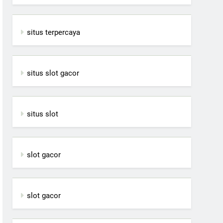
situs terpercaya
situs slot gacor
situs slot
slot gacor
slot gacor