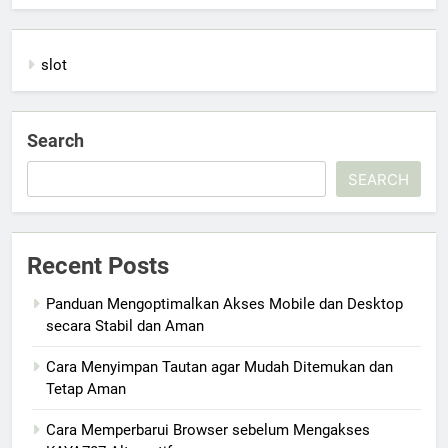
slot
Search
SEARCH
Recent Posts
Panduan Mengoptimalkan Akses Mobile dan Desktop
secara Stabil dan Aman
Cara Menyimpan Tautan agar Mudah Ditemukan dan
Tetap Aman
Cara Memperbarui Browser sebelum Mengakses