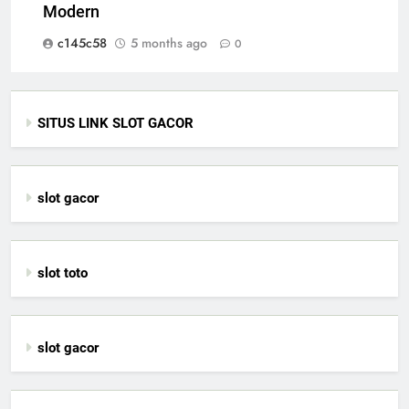
Modern
c145c58
5 months ago
0
SITUS LINK SLOT GACOR
slot gacor
slot toto
slot gacor