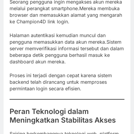
Seorang pengguna ingin mengakses akun mereka
melalui perangkat smartphone.Mereka membuka
browser dan memasukkan alamat yang mengarah
ke Champion4D link login.
Halaman autentikasi kemudian muncul dan
pengguna memasukkan data akun mereka.Sistem
server memverifikasi informasi tersebut dan dalam
beberapa detik pengguna berhasil masuk ke
dashboard akun mereka.
Proses ini terjadi dengan cepat karena sistem
backend telah dirancang untuk memproses
permintaan login secara efisien.
Peran Teknologi dalam
Meningkatkan Stabilitas Akses
Seiring berkembangnya teknologi web, platform