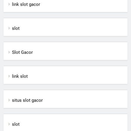
link slot gacor
slot
Slot Gacor
link slot
situs slot gacor
slot