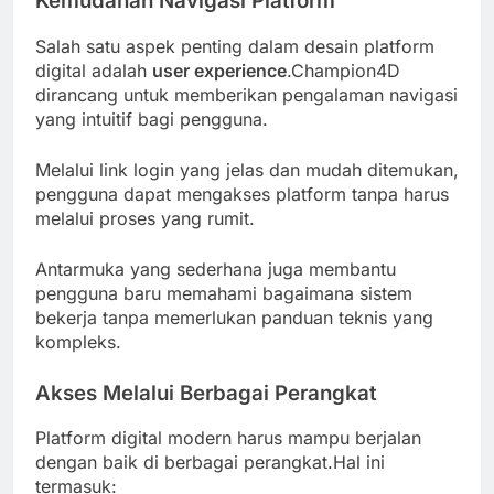
Kemudahan Navigasi Platform
Salah satu aspek penting dalam desain platform
digital adalah
user experience
.Champion4D
dirancang untuk memberikan pengalaman navigasi
yang intuitif bagi pengguna.
Melalui link login yang jelas dan mudah ditemukan,
pengguna dapat mengakses platform tanpa harus
melalui proses yang rumit.
Antarmuka yang sederhana juga membantu
pengguna baru memahami bagaimana sistem
bekerja tanpa memerlukan panduan teknis yang
kompleks.
Akses Melalui Berbagai Perangkat
Platform digital modern harus mampu berjalan
dengan baik di berbagai perangkat.Hal ini
termasuk: