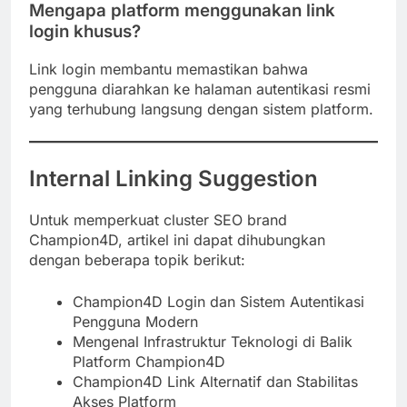
Mengapa platform menggunakan link
login khusus?
Link login membantu memastikan bahwa
pengguna diarahkan ke halaman autentikasi resmi
yang terhubung langsung dengan sistem platform.
Internal Linking Suggestion
Untuk memperkuat cluster SEO brand
Champion4D, artikel ini dapat dihubungkan
dengan beberapa topik berikut:
Champion4D Login dan Sistem Autentikasi
Pengguna Modern
Mengenal Infrastruktur Teknologi di Balik
Platform Champion4D
Champion4D Link Alternatif dan Stabilitas
Akses Platform