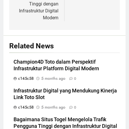
Tinggi dengan
Infrastruktur Digital
Modern
Related News
Champion4D Toto dalam Perspektif
Infrastruktur Platform Digital Modern
c145c58
5 months ago
0
Infrastruktur Digital yang Mendukung Kinerja
Link Toto Slot
c145c58
5 months ago
0
Bagaimana Situs Togel Mengelola Trafik
Pengguna Tinggi dengan Infrastruktur Digital