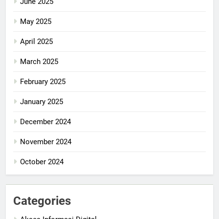
June 2025
May 2025
April 2025
March 2025
February 2025
January 2025
December 2024
November 2024
October 2024
Categories