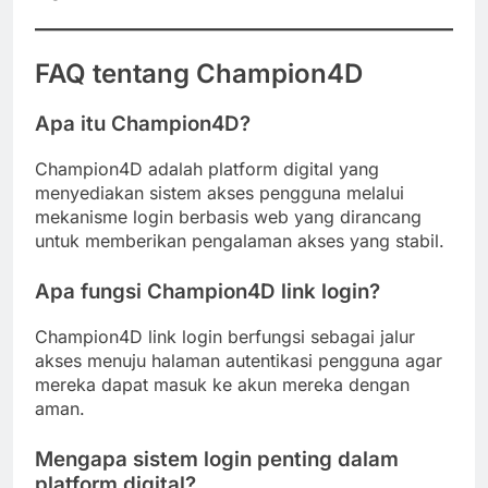
FAQ tentang Champion4D
Apa itu Champion4D?
Champion4D adalah platform digital yang
menyediakan sistem akses pengguna melalui
mekanisme login berbasis web yang dirancang
untuk memberikan pengalaman akses yang stabil.
Apa fungsi Champion4D link login?
Champion4D link login berfungsi sebagai jalur
akses menuju halaman autentikasi pengguna agar
mereka dapat masuk ke akun mereka dengan
aman.
Mengapa sistem login penting dalam
platform digital?