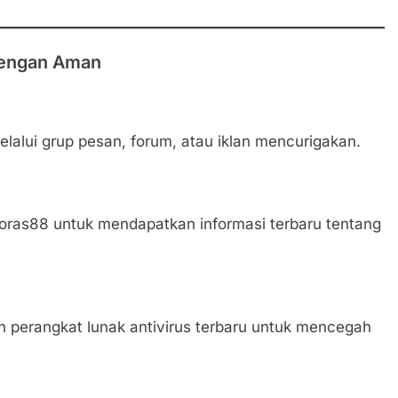
 dengan Aman
lalui grup pesan, forum, atau iklan mencurigakan.
Horas88 untuk mendapatkan informasi terbaru tentang
eh perangkat lunak antivirus terbaru untuk mencegah