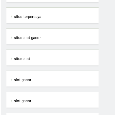
situs terpercaya
situs slot gacor
situs slot
slot gacor
slot gacor