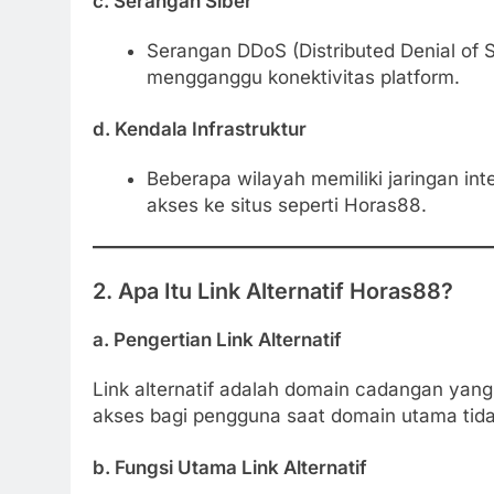
c. Serangan Siber
Serangan DDoS (Distributed Denial of
mengganggu konektivitas platform.
d. Kendala Infrastruktur
Beberapa wilayah memiliki jaringan int
akses ke situs seperti Horas88.
2. Apa Itu Link Alternatif Horas88?
a. Pengertian Link Alternatif
Link alternatif adalah domain cadangan yan
akses bagi pengguna saat domain utama tida
b. Fungsi Utama Link Alternatif