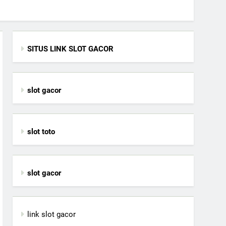
SITUS LINK SLOT GACOR
slot gacor
slot toto
slot gacor
link slot gacor