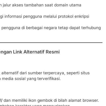
n jalur akses tambahan saat domain utama
gi informasi pengguna melalui protokol enkripsi
 pengguna di berbagai negara tetap dapat terhubung
ngan Link Alternatif Resmi
lternatif dari sumber terpercaya, seperti situs
media sosial yang terverifikasi.
//
dan memiliki ikon gembok di bilah alamat browser.