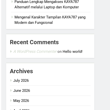
Panduan Lengkap Mengakses KAYA787
Alternatif melalui Laptop dan Komputer
Mengenal Karakter Tampilan KAYA787 yang
Modern dan Fungsional
Recent Comments
A WordPress Commenter
on
Hello world!
Archives
July 2026
June 2026
May 2026