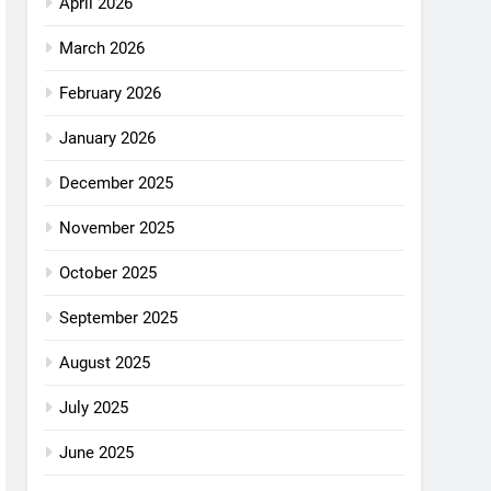
April 2026
March 2026
February 2026
January 2026
December 2025
November 2025
October 2025
September 2025
August 2025
July 2025
June 2025