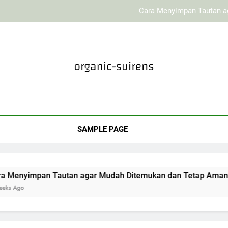
Cara Menyimpan Tautan a
Cara Memperbarui Browser s
Panduan Lengkap Mengakses KAYA787 Alt
Panduan Mengoptimalkan Akses Mobile
anic Suirens
Cara Menyimpan Tautan a
roduk Organik Dan Solusi Kesehatan Alami Di Organic Suirens
Cara Memperbarui Browser s
SAMPLE PAGE
Panduan Lengkap Mengakses KAYA787 Alt
n Tautan agar Mudah Ditemukan dan Tetap Aman
Cara
3 Week