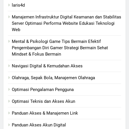
laris4d
Manajemen Infrastruktur Digital Keamanan dan Stabilitas
Server Optimasi Performa Website Edukasi Teknologi
Web
Mental & Psikologi Game Tips Bermain Efektif
Pengembangan Diri Gamer Strategi Bermain Sehat
Mindset & Fokus Bermain
Navigasi Digital & Kemudahan Akses
Olahraga, Sepak Bola, Manajemen Olahraga
Optimasi Pengalaman Pengguna
Optimasi Teknis dan Akses Akun
Panduan Akses & Manajemen Link
Panduan Akses Akun Digital