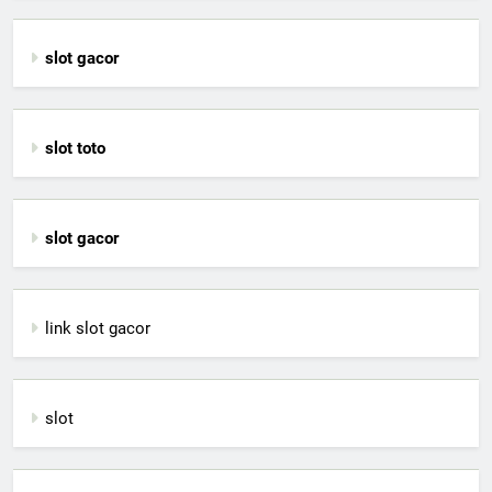
slot gacor
slot toto
slot gacor
link slot gacor
slot