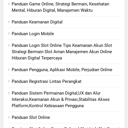
Panduan Game Online, Strategi Bermain, Kesehatan
Mental, Hiburan Digital, Manajemen Waktu
Panduan Keamanan Digital
Panduan Login Mobile
Panduan Login Slot Online Tips Keamanan Akun Slot
Strategi Bermain Slot Aman Manajemen Akun Online
Hiburan Digital Terpercaya
Panduan Pengguna, Aplikasi Mobile, Perjudian Online
Panduan Registrasi Lintas Perangkat
Panduan Sistem Permainan Digital,UX dan Alur
Interaksi,Keamanan Akun & Privasi,Stabilitas Akses
Platform,Kontrol Kebiasaan Pengguna
Panduan Slot Online