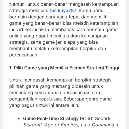
Namun, untuk benar-benar mengasah kemampuan
strategis melalui
situs kaya787
, kamu perlu
bermain dengan cara yang tepat dan memilih
game yang benar-benar bisa melatih keterampilan
ini. Artikel ini akan membahas cara bermain game
online yang dapat meningkatkan kemampuan
strategis, serta game jenis apa yang bisa
membantu melatih keterampilan berpikir dan
perencanaan.
1.
Pilih Game yang Memiliki Elemen Strategi Tinggi
Untuk mengasah kemampuan berpikir strategis,
pilihlah game yang memang didesain untuk
menantang kemampuan perencanaan dan
pengambilan keputusan. Beberapa genre game
yang bagus untuk ini antara lain:
Game Real-Time Strategy (RTS):
Seperti
Starcraft
,
Age of Empires
, atau
Command &