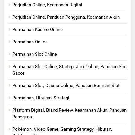
Perjudian Online, Keamanan Digital
Perjudian Online, Panduan Pengguna, Keamanan Akun
Permainan Kasino Online
Permainan Online
Permainan Slot Online
Permainan Slot Online, Strategi Judi Online, Panduan Slot
Gacor
Permainan Slot, Casino Online, Panduan Bermain Slot
Permainan, Hiburan, Strategi
Platform Digital, Brand Review, Keamanan Akun, Panduan
Pengguna
Pokémon, Video Game, Gaming Strategy, Hiburan,