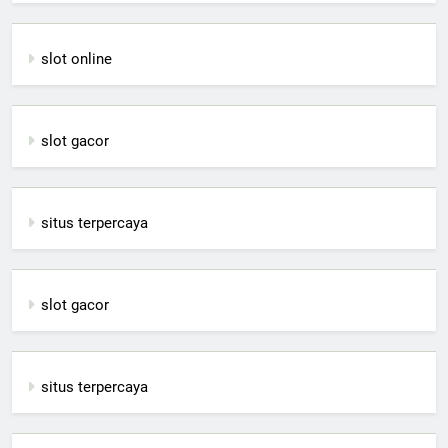
slot online
slot gacor
situs terpercaya
slot gacor
situs terpercaya