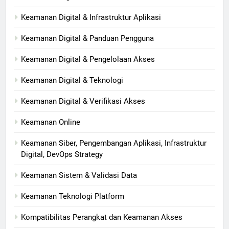
Keamanan Digital & Infrastruktur Aplikasi
Keamanan Digital & Panduan Pengguna
Keamanan Digital & Pengelolaan Akses
Keamanan Digital & Teknologi
Keamanan Digital & Verifikasi Akses
Keamanan Online
Keamanan Siber, Pengembangan Aplikasi, Infrastruktur
Digital, DevOps Strategy
Keamanan Sistem & Validasi Data
Keamanan Teknologi Platform
Kompatibilitas Perangkat dan Keamanan Akses