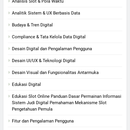
Analisis Slot & Pola Waktu
Analitik Sistem & UX Berbasis Data
Budaya & Tren Digital
Compliance & Tata Kelola Data Digital
Desain Digital dan Pengalaman Pengguna
Desain UI/UX & Teknologi Digital
Desain Visual dan Fungsionalitas Antarmuka
Edukasi Digital
Edukasi Slot Online Panduan Dasar Permainan Informasi
Sistem Judi Digital Pemahaman Mekanisme Slot
Pengetahuan Pemula
Fitur dan Pengalaman Pengguna