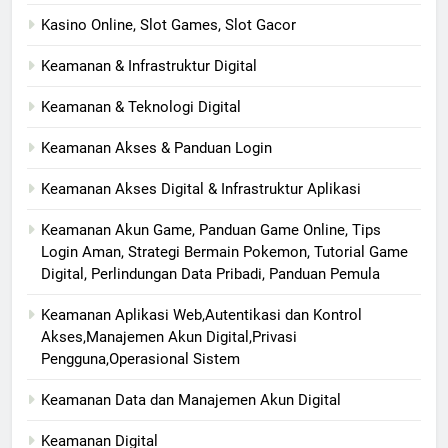
Kasino Online, Slot Games, Slot Gacor
Keamanan & Infrastruktur Digital
Keamanan & Teknologi Digital
Keamanan Akses & Panduan Login
Keamanan Akses Digital & Infrastruktur Aplikasi
Keamanan Akun Game, Panduan Game Online, Tips
Login Aman, Strategi Bermain Pokemon, Tutorial Game
Digital, Perlindungan Data Pribadi, Panduan Pemula
Keamanan Aplikasi Web,Autentikasi dan Kontrol
Akses,Manajemen Akun Digital,Privasi
Pengguna,Operasional Sistem
Keamanan Data dan Manajemen Akun Digital
Keamanan Digital