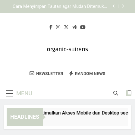
Skip
Cara Memperbarui Browser sebelum Mengakses
to
KAYA787 Alternatif
content
Panduan Lengkap Mengakses KAYA787 Alternatif
melalui Laptop dan Komputer
Panduan Mengoptimalkan Akses Mobile dan
Desktop secara Stabil dan Aman
Cara Menyimpan Tautan agar Mudah Ditemukan
dan Tetap Aman
Cara Memperbarui Browser sebelum Mengakses
KAYA787 Alternatif
Organic Suirens
Temukan Produk Organik Dan Solusi
Panduan Lengkap Mengakses KAYA787 Alternatif
NEWSLETTER
RANDOM NEWS
melalui Laptop dan Komputer
Kesehatan Alami Di Organic Suirens. Untuk
Gaya Hidup Yang Lebih Sehat Dan Alami.
MENU
nduan Mengoptimalkan Akses Mobile dan Desktop secara Sta
HEADLINES
Weeks Ago