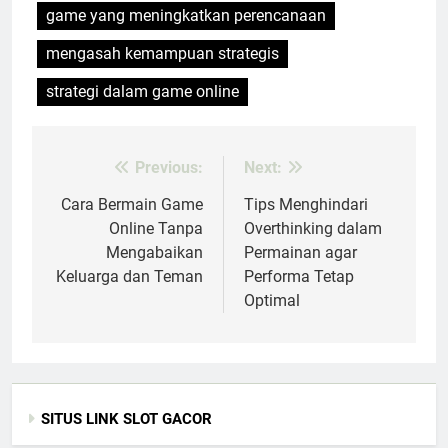
game yang meningkatkan perencanaan
mengasah kemampuan strategis
strategi dalam game online
Previous:
Next:
Post
navigation
Cara Bermain Game
Tips Menghindari
Online Tanpa
Overthinking dalam
Mengabaikan
Permainan agar
Keluarga dan Teman
Performa Tetap
Optimal
SITUS LINK SLOT GACOR