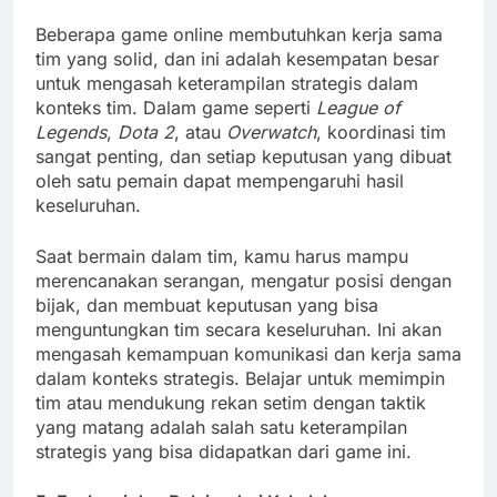
Beberapa game online membutuhkan kerja sama
tim yang solid, dan ini adalah kesempatan besar
untuk mengasah keterampilan strategis dalam
konteks tim. Dalam game seperti
League of
Legends
,
Dota 2
, atau
Overwatch
, koordinasi tim
sangat penting, dan setiap keputusan yang dibuat
oleh satu pemain dapat mempengaruhi hasil
keseluruhan.
Saat bermain dalam tim, kamu harus mampu
merencanakan serangan, mengatur posisi dengan
bijak, dan membuat keputusan yang bisa
menguntungkan tim secara keseluruhan. Ini akan
mengasah kemampuan komunikasi dan kerja sama
dalam konteks strategis. Belajar untuk memimpin
tim atau mendukung rekan setim dengan taktik
yang matang adalah salah satu keterampilan
strategis yang bisa didapatkan dari game ini.