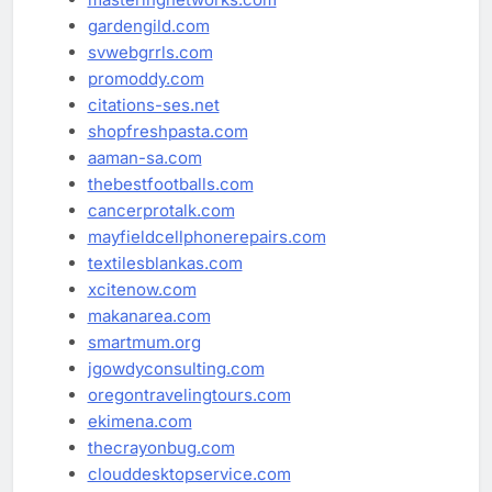
gardengild.com
svwebgrrls.com
promoddy.com
citations-ses.net
shopfreshpasta.com
aaman-sa.com
thebestfootballs.com
cancerprotalk.com
mayfieldcellphonerepairs.com
textilesblankas.com
xcitenow.com
makanarea.com
smartmum.org
jgowdyconsulting.com
oregontravelingtours.com
ekimena.com
thecrayonbug.com
clouddesktopservice.com