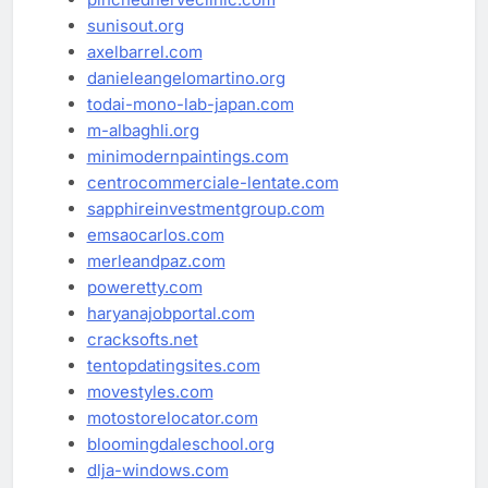
sunisout.org
axelbarrel.com
danieleangelomartino.org
todai-mono-lab-japan.com
m-albaghli.org
minimodernpaintings.com
centrocommerciale-lentate.com
sapphireinvestmentgroup.com
emsaocarlos.com
merleandpaz.com
poweretty.com
haryanajobportal.com
cracksofts.net
tentopdatingsites.com
movestyles.com
motostorelocator.com
bloomingdaleschool.org
dlja-windows.com