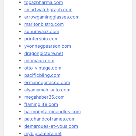
topazpharma.com
smartwatchgraph.com
arrowgamingglasses.com
marltonbistro.com
sunumvaaz.com
printersbin.com
yvonnegpearson.com
dragonpicture.net
miomana.com
otto-vintage.com
pacificbling.com
ermannopitacco.com
alyamamah-auto.com
megahaber35.com
flaminglife.com
harmonyfarmcandles.com
patchandcoframes.com
demarques-et-vous.com
mybigcamera.net