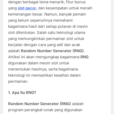
dengan berbagai tema menarik, fitur bonus
yang
slot gacor
, dan kesempatan untuk meraih
kemenangan besar. Namun, banyak pemain
yang belum sepenuhnya memahami
bagaimana hasil dari setiap putaran di mesin
slot ditentukan. Salah satu teknologi utama
yang memungkinkan permainan slot untuk
berjalan dengan cara yang adil dan acak
adalah
Random Number Generator (RNG)
.
Artikel ini akan mengungkap bagaimana
RNG
digunakan dalam mesin slot untuk
menentukan hasilnya, serta bagaimana
teknologi ini memastikan keadilan dalam
permainan.
1.
Apa Itu RNG?
Random Number Generator (RNG)
adalah
program perangkat lunak yang digunakan