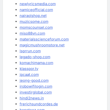
newlyricsmedia.com
namiceofficial.com
nairaolshop.net
muzicsome.com
momscounsel.com
miso88vn.com
materialsscienceforum.com
magicmushroomstore.net
lsprrun.com
legado-shop.com
komachimama.com
klasspor.tv
jpcaat.com
jeong-good.com
irobowifilogin.com
investirglobal.com
hindi2news.in
frerichsundcordes.de
hopoteez.com