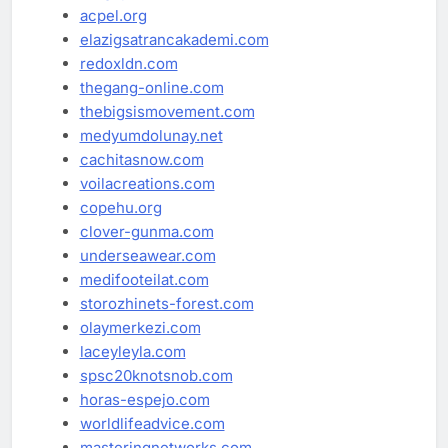
acpel.org
elazigsatrancakademi.com
redoxldn.com
thegang-online.com
thebigsismovement.com
medyumdolunay.net
cachitasnow.com
voilacreations.com
copehu.org
clover-gunma.com
underseawear.com
medifooteilat.com
storozhinets-forest.com
olaymerkezi.com
laceyleyla.com
spsc20knotsnob.com
horas-espejo.com
worldlifeadvice.com
masteringnetworks.com