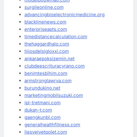
surgileonline.com
advancingbioelectronicmedicine.org
blacklinenews.com
enterpriseapts.com
timedistancecalculation.com
thehaggardhalo.com
hijosdelsigloxxi.com
ankaraepoksizemin.net
clubdeescrituracyrano.com
benimtesbihim.com
armstronglawrva.com
burundukino.net
marketingmobilsuzuki.com
ipl-tretmani.com
dukan-t.com
gaengkunbl.com
generalhealthfitness.com
liesvelvetpolet.com