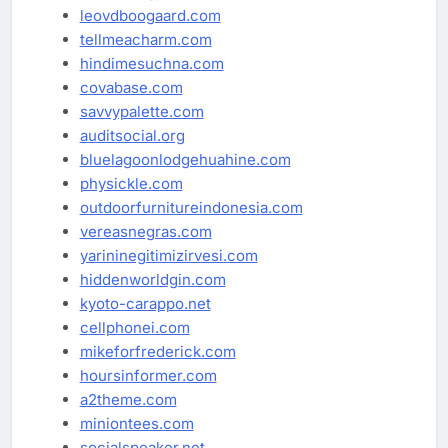
leovdboogaard.com
tellmeacharm.com
hindimesuchna.com
covabase.com
savvypalette.com
auditsocial.org
bluelagoonlodgehuahine.com
physickle.com
outdoorfurnitureindonesia.com
vereasnegras.com
yarininegitimizirvesi.com
hiddenworldgin.com
kyoto-carappo.net
cellphonei.com
mikeforfrederick.com
hoursinformer.com
a2theme.com
miniontees.com
socialspeaker.net