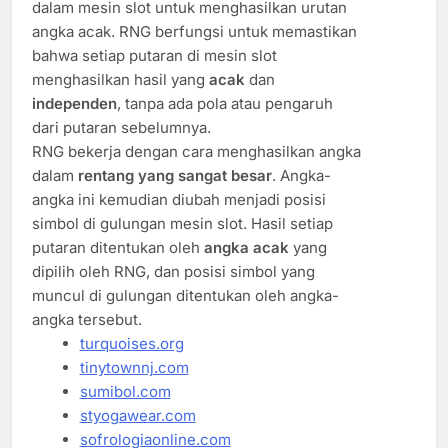
dalam mesin slot untuk menghasilkan urutan
angka acak. RNG berfungsi untuk memastikan
bahwa setiap putaran di mesin slot
menghasilkan hasil yang
acak
dan
independen
, tanpa ada pola atau pengaruh
dari putaran sebelumnya.
RNG bekerja dengan cara menghasilkan angka
dalam
rentang yang sangat besar
. Angka-
angka ini kemudian diubah menjadi posisi
simbol di gulungan mesin slot. Hasil setiap
putaran ditentukan oleh
angka acak
yang
dipilih oleh RNG, dan posisi simbol yang
muncul di gulungan ditentukan oleh angka-
angka tersebut.
turquoises.org
tinytownnj.com
sumibol.com
styogawear.com
sofrologiaonline.com