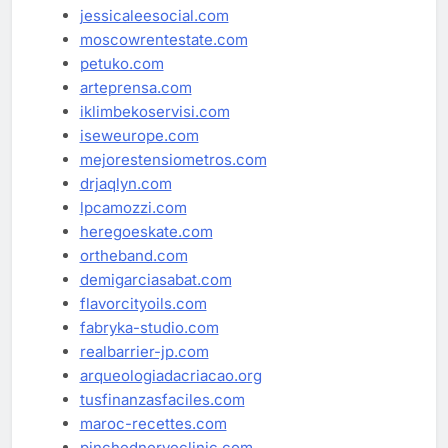
jessicaleesocial.com
moscowrentestate.com
petuko.com
arteprensa.com
iklimbekoservisi.com
iseweurope.com
mejorestensiometros.com
drjaqlyn.com
lpcamozzi.com
heregoeskate.com
ortheband.com
demigarciasabat.com
flavorcityoils.com
fabryka-studio.com
realbarrier-jp.com
arqueologiadacriacao.org
tusfinanzasfaciles.com
maroc-recettes.com
pinchednerveclinic.com