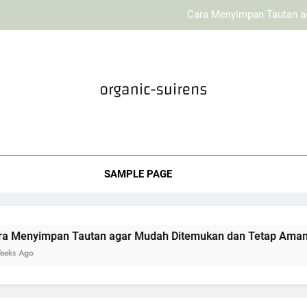
Cara Menyimpan Tautan a
Cara Memperbarui Browser s
Panduan Lengkap Mengakses KAYA787 Alt
Panduan Mengoptimalkan Akses Mobile
anic Suirens
Cara Menyimpan Tautan a
roduk Organik Dan Solusi Kesehatan Alami Di Organic Suirens
Cara Memperbarui Browser s
SAMPLE PAGE
Panduan Lengkap Mengakses KAYA787 Alt
n Tautan agar Mudah Ditemukan dan Tetap Aman
Cara
3 Wee