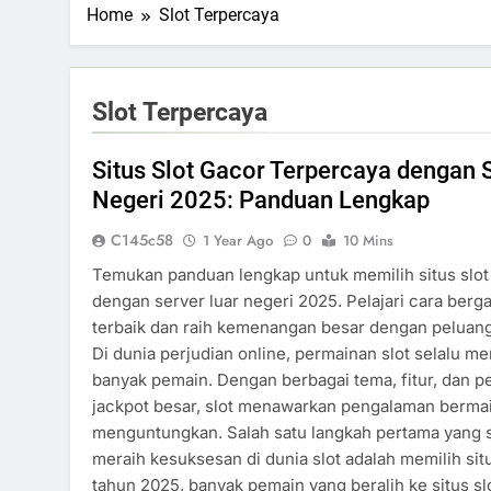
Home
Slot Terpercaya
Slot Terpercaya
Situs Slot Gacor Terpercaya dengan 
Negeri 2025: Panduan Lengkap
C145c58
1 Year Ago
0
10 Mins
Temukan panduan lengkap untuk memilih situs slot
dengan server luar negeri 2025. Pelajari cara ber
terbaik dan raih kemenangan besar dengan peluang 
Di dunia perjudian online, permainan slot selalu men
banyak pemain. Dengan berbagai tema, fitur, dan p
jackpot besar, slot menawarkan pengalaman berma
menguntungkan. Salah satu langkah pertama yang 
meraih kesuksesan di dunia slot adalah memilih situ
tahun 2025, banyak pemain yang beralih ke situs sl