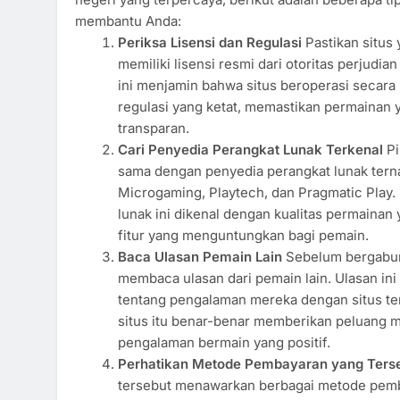
membantu Anda:
Periksa Lisensi dan Regulasi
Pastikan situs 
memiliki lisensi resmi dari otoritas perjudian
ini menjamin bahwa situs beroperasi secara 
regulasi yang ketat, memastikan permainan y
transparan.
Cari Penyedia Perangkat Lunak Terkenal
Pi
sama dengan penyedia perangkat lunak tern
Microgaming, Playtech, dan Pragmatic Play.
lunak ini dikenal dengan kualitas permainan y
fitur yang menguntungkan bagi pemain.
Baca Ulasan Pemain Lain
Sebelum bergabun
membaca ulasan dari pemain lain. Ulasan i
tentang pengalaman mereka dengan situs te
situs itu benar-benar memberikan peluang 
pengalaman bermain yang positif.
Perhatikan Metode Pembayaran yang Ters
tersebut menawarkan berbagai metode pem