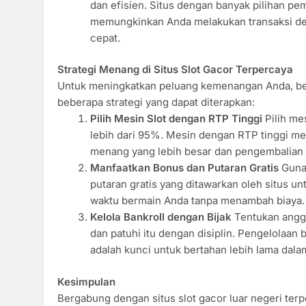
dan efisien. Situs dengan banyak pilihan p
memungkinkan Anda melakukan transaksi d
cepat.
Strategi Menang di Situs Slot Gacor Terpercaya
Untuk meningkatkan peluang kemenangan Anda, ber
beberapa strategi yang dapat diterapkan:
Pilih Mesin Slot dengan RTP Tinggi
Pilih me
lebih dari 95%. Mesin dengan RTP tinggi m
menang yang lebih besar dan pengembalian y
Manfaatkan Bonus dan Putaran Gratis
Gunak
putaran gratis yang ditawarkan oleh situs 
waktu bermain Anda tanpa menambah biaya.
Kelola Bankroll dengan Bijak
Tentukan angg
dan patuhi itu dengan disiplin. Pengelolaan b
adalah kunci untuk bertahan lebih lama dala
Kesimpulan
Bergabung dengan situs slot gacor luar negeri ter