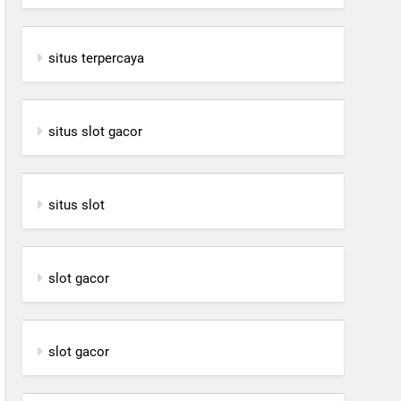
situs terpercaya
situs slot gacor
situs slot
slot gacor
slot gacor