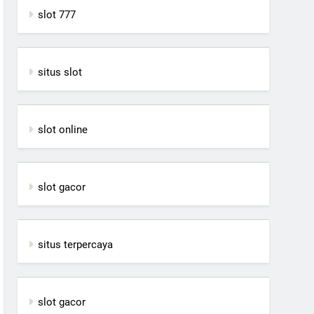
slot 777
situs slot
slot online
slot gacor
situs terpercaya
slot gacor