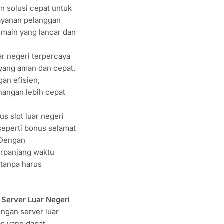
n solusi cepat untuk
Layanan pelanggan
rmain yang lancar dan
ar negeri terpercaya
yang aman dan cepat.
an efisien,
angan lebih cepat
us slot luar negeri
eperti bonus selamat
. Dengan
rpanjang waktu
tanpa harus
 Server Luar Negeri
ngan server luar
ps yang dapat