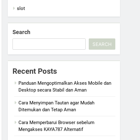
slot
Search
SEARCH
Recent Posts
Panduan Mengoptimalkan Akses Mobile dan
Desktop secara Stabil dan Aman
Cara Menyimpan Tautan agar Mudah
Ditemukan dan Tetap Aman
Cara Memperbarui Browser sebelum
Mengakses KAYA787 Alternatif