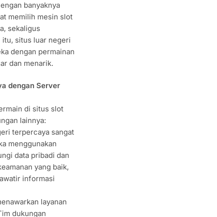
. Dengan banyaknya
at memilih mesin slot
a, sekaligus
tu, situs luar negeri
eka dengan permainan
ar dan menarik.
aya dengan Server
rmain di situs slot
ngan lainnya:
geri terpercaya sangat
ka menggunakan
ngi data pribadi dan
keamanan yang baik,
watir informasi
menawarkan layanan
 Tim dukungan