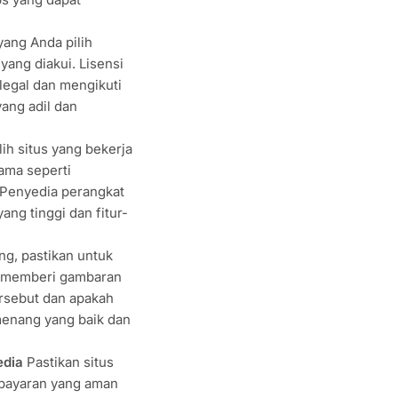
yang Anda pilih
 yang diakui. Lisensi
legal dan mengikuti
ang adil dan
lih situs yang bekerja
ama seperti
 Penyedia perangkat
ang tinggi dan fitur-
g, pastikan untuk
ni memberi gambaran
rsebut dan apakah
menang yang baik dan
edia
Pastikan situs
bayaran yang aman