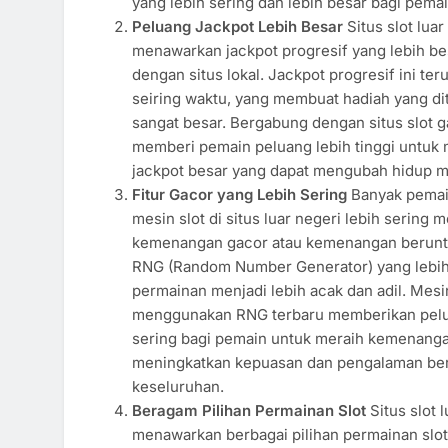
yang lebih sering dan lebih besar bagi pemai
Peluang Jackpot Lebih Besar
Situs slot luar
menawarkan jackpot progresif yang lebih be
dengan situs lokal. Jackpot progresif ini t
seiring waktu, yang membuat hadiah yang di
sangat besar. Bergabung dengan situs slot g
memberi pemain peluang lebih tinggi untu
jackpot besar yang dapat mengubah hidup m
Fitur Gacor yang Lebih Sering
Banyak pemai
mesin slot di situs luar negeri lebih sering
kemenangan gacor atau kemenangan berunt
RNG (Random Number Generator) yang lebih 
permainan menjadi lebih acak dan adil. Mesi
menggunakan RNG terbaru memberikan pelu
sering bagi pemain untuk meraih kemenanga
meningkatkan kepuasan dan pengalaman be
keseluruhan.
Beragam Pilihan Permainan Slot
Situs slot 
menawarkan berbagai pilihan permainan slo