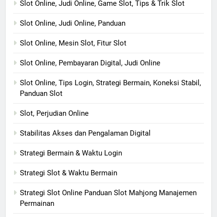
Slot Online, Judi Online, Game Slot, Tips & Trik Slot
Slot Online, Judi Online, Panduan
Slot Online, Mesin Slot, Fitur Slot
Slot Online, Pembayaran Digital, Judi Online
Slot Online, Tips Login, Strategi Bermain, Koneksi Stabil,
Panduan Slot
Slot, Perjudian Online
Stabilitas Akses dan Pengalaman Digital
Strategi Bermain & Waktu Login
Strategi Slot & Waktu Bermain
Strategi Slot Online Panduan Slot Mahjong Manajemen
Permainan