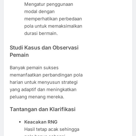
Mengatur penggunaan
modal dengan
memperhatikan perbedaan
pola untuk memaksimalkan
durasi bermain.
Studi Kasus dan Observasi
Pemain
Banyak pemain sukses
memanfaatkan perbandingan pola
harian untuk menyusun strategi
yang adaptif dan meningkatkan
peluang menang mereka.
Tantangan dan Klarifikasi
Keacakan RNG
Hasil tetap acak sehingga