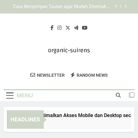
Skip
Cara Memperbarui Browser sebelum Mengakses
to
KAYA787 Alternatif
content
Panduan Lengkap Mengakses KAYA787 Alternatif
melalui Laptop dan Komputer
Panduan Mengoptimalkan Akses Mobile dan
Desktop secara Stabil dan Aman
Cara Menyimpan Tautan agar Mudah Ditemukan
dan Tetap Aman
Cara Memperbarui Browser sebelum Mengakses
KAYA787 Alternatif
Organic Suirens
Temukan Produk Organik Dan Solusi
Panduan Lengkap Mengakses KAYA787 Alternatif
NEWSLETTER
RANDOM NEWS
melalui Laptop dan Komputer
Kesehatan Alami Di Organic Suirens. Untuk
Gaya Hidup Yang Lebih Sehat Dan Alami.
MENU
nduan Mengoptimalkan Akses Mobile dan Desktop secara Sta
HEADLINES
Weeks Ago