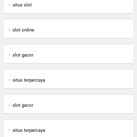
situs slot
slot online
slot gacor
situs terpercaya
slot gacor
situs terpercaya