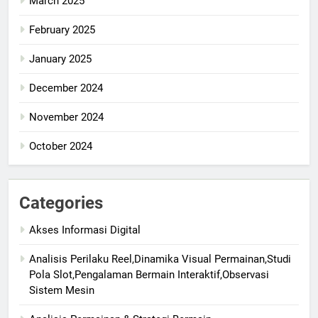
March 2025
February 2025
January 2025
December 2024
November 2024
October 2024
Categories
Akses Informasi Digital
Analisis Perilaku Reel,Dinamika Visual Permainan,Studi
Pola Slot,Pengalaman Bermain Interaktif,Observasi
Sistem Mesin