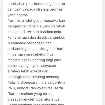
perubahan pola kemenangan serta
dampaknya pada strategi bermain
yang optimal.
Permainan slot gacor menawarkan
pengalaman dinamis yang berubah
setiap hari, termasuk dalam pola
kemenangan dan distribusi simbol.
Memahami perbedaan dan
perbandingan pola slot gacor hari
ini dengan hari sebelumnya
menjadi aspek penting bagi para
pemain yang ingin menyusun
strategi lebih efektif dan
meningkatkan peluang menang.
Pola ini dipengaruhi oleh algoritma
RNG, pengaturan volatilitas, serta
fitur permainan yang terus
disesuaikan oleh operator situs
untuk menjaga keseimbangan dan