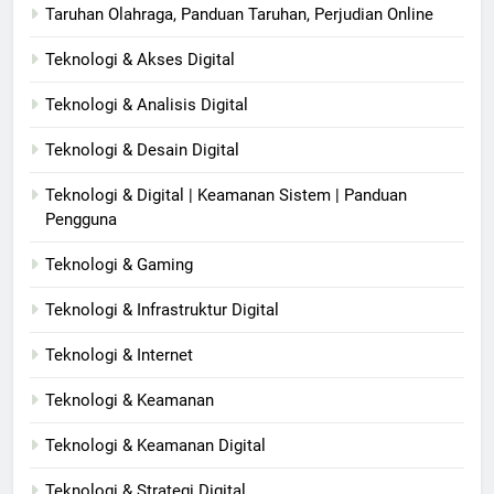
Taruhan Olahraga, Panduan Taruhan, Perjudian Online
Teknologi & Akses Digital
Teknologi & Analisis Digital
Teknologi & Desain Digital
Teknologi & Digital | Keamanan Sistem | Panduan
Pengguna
Teknologi & Gaming
Teknologi & Infrastruktur Digital
Teknologi & Internet
Teknologi & Keamanan
Teknologi & Keamanan Digital
Teknologi & Strategi Digital