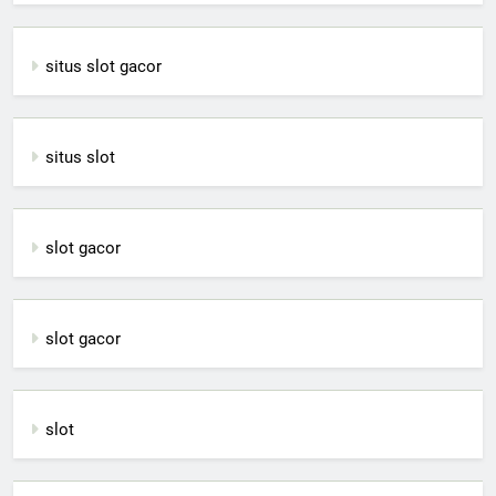
situs slot gacor
situs slot
slot gacor
slot gacor
slot