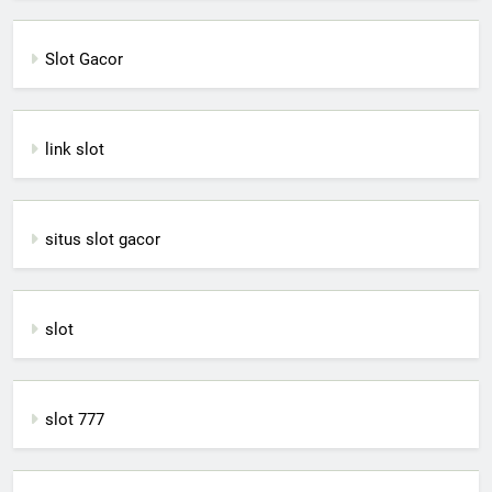
Slot Gacor
link slot
situs slot gacor
slot
slot 777