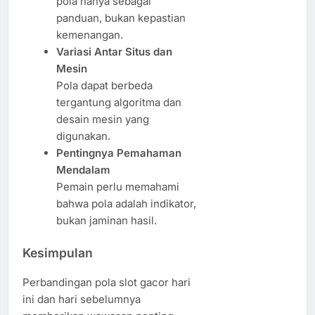
pola hanya sebagai
panduan, bukan kepastian
kemenangan.
Variasi Antar Situs dan
Mesin
Pola dapat berbeda
tergantung algoritma dan
desain mesin yang
digunakan.
Pentingnya Pemahaman
Mendalam
Pemain perlu memahami
bahwa pola adalah indikator,
bukan jaminan hasil.
Kesimpulan
Perbandingan pola slot gacor hari
ini dan hari sebelumnya