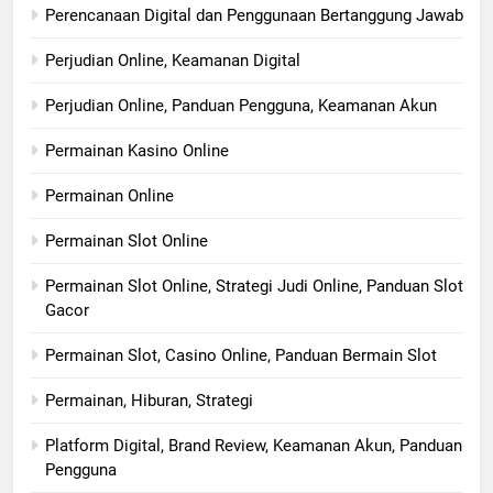
Perencanaan Digital dan Penggunaan Bertanggung Jawab
Perjudian Online, Keamanan Digital
Perjudian Online, Panduan Pengguna, Keamanan Akun
Permainan Kasino Online
Permainan Online
Permainan Slot Online
Permainan Slot Online, Strategi Judi Online, Panduan Slot
Gacor
Permainan Slot, Casino Online, Panduan Bermain Slot
Permainan, Hiburan, Strategi
Platform Digital, Brand Review, Keamanan Akun, Panduan
Pengguna