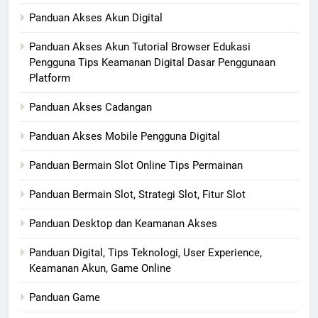
Panduan Akses Akun Digital
Panduan Akses Akun Tutorial Browser Edukasi
Pengguna Tips Keamanan Digital Dasar Penggunaan
Platform
Panduan Akses Cadangan
Panduan Akses Mobile Pengguna Digital
Panduan Bermain Slot Online Tips Permainan
Panduan Bermain Slot, Strategi Slot, Fitur Slot
Panduan Desktop dan Keamanan Akses
Panduan Digital, Tips Teknologi, User Experience,
Keamanan Akun, Game Online
Panduan Game