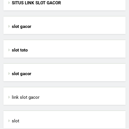
SITUS LINK SLOT GACOR
slot gacor
slot toto
slot gacor
link slot gacor
slot