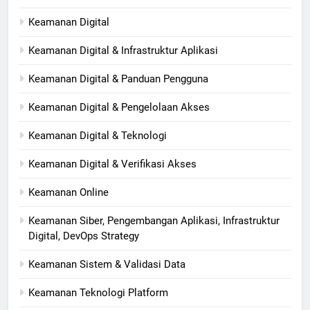
Keamanan Digital
Keamanan Digital & Infrastruktur Aplikasi
Keamanan Digital & Panduan Pengguna
Keamanan Digital & Pengelolaan Akses
Keamanan Digital & Teknologi
Keamanan Digital & Verifikasi Akses
Keamanan Online
Keamanan Siber, Pengembangan Aplikasi, Infrastruktur
Digital, DevOps Strategy
Keamanan Sistem & Validasi Data
Keamanan Teknologi Platform