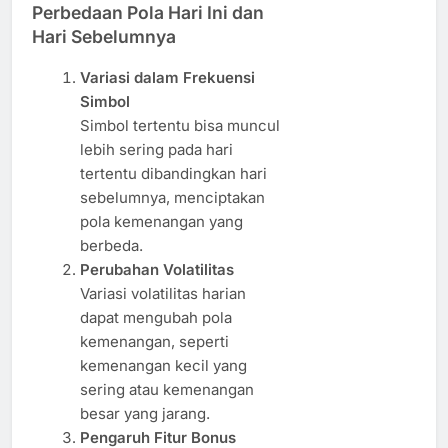
Perbedaan Pola Hari Ini dan
Hari Sebelumnya
Variasi dalam Frekuensi
Simbol
Simbol tertentu bisa muncul
lebih sering pada hari
tertentu dibandingkan hari
sebelumnya, menciptakan
pola kemenangan yang
berbeda.
Perubahan Volatilitas
Variasi volatilitas harian
dapat mengubah pola
kemenangan, seperti
kemenangan kecil yang
sering atau kemenangan
besar yang jarang.
Pengaruh Fitur Bonus