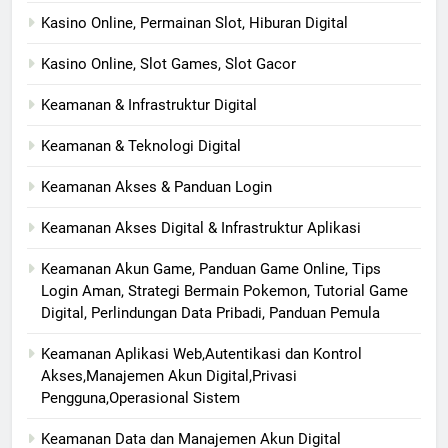
Kasino Online, Permainan Slot, Hiburan Digital
Kasino Online, Slot Games, Slot Gacor
Keamanan & Infrastruktur Digital
Keamanan & Teknologi Digital
Keamanan Akses & Panduan Login
Keamanan Akses Digital & Infrastruktur Aplikasi
Keamanan Akun Game, Panduan Game Online, Tips
Login Aman, Strategi Bermain Pokemon, Tutorial Game
Digital, Perlindungan Data Pribadi, Panduan Pemula
Keamanan Aplikasi Web,Autentikasi dan Kontrol
Akses,Manajemen Akun Digital,Privasi
Pengguna,Operasional Sistem
Keamanan Data dan Manajemen Akun Digital