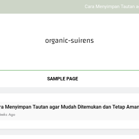
Cara Menyimpan Tautan a
Cara Memperbarui Browser s
Panduan Lengkap Mengakses KAYA787 Alt
Panduan Mengoptimalkan Akses Mobile
anic Suirens
Cara Menyimpan Tautan a
roduk Organik Dan Solusi Kesehatan Alami Di Organic Suirens
Cara Memperbarui Browser s
SAMPLE PAGE
Panduan Lengkap Mengakses KAYA787 Alt
n Tautan agar Mudah Ditemukan dan Tetap Aman
Cara
3 Wee