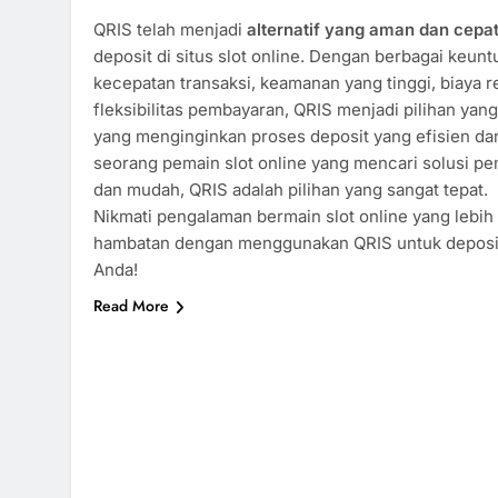
QRIS telah menjadi
alternatif yang aman dan cepa
deposit di situs slot online. Dengan berbagai keun
kecepatan transaksi, keamanan yang tinggi, biaya 
fleksibilitas pembayaran, QRIS menjadi pilihan yang
yang menginginkan proses deposit yang efisien da
seorang pemain slot online yang mencari solusi p
dan mudah, QRIS adalah pilihan yang sangat tepat.
Nikmati pengalaman bermain slot online yang lebih
hambatan dengan menggunakan QRIS untuk deposit d
Anda!
Read More