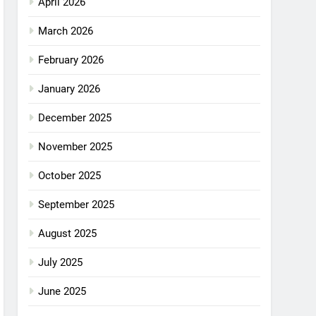
April 2026
March 2026
February 2026
January 2026
December 2025
November 2025
October 2025
September 2025
August 2025
July 2025
June 2025