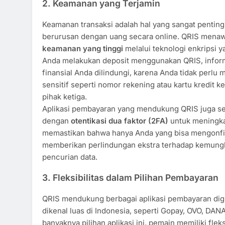
2.
Keamanan yang Terjamin
Keamanan transaksi adalah hal yang sangat penting
berurusan dengan uang secara online. QRIS mena
keamanan yang tinggi
melalui teknologi enkripsi y
Anda melakukan deposit menggunakan QRIS, inform
finansial Anda dilindungi, karena Anda tidak perlu
sensitif seperti nomor rekening atau kartu kredit ke
pihak ketiga.
Aplikasi pembayaran yang mendukung QRIS juga se
dengan
otentikasi dua faktor (2FA)
untuk meningka
memastikan bahwa hanya Anda yang bisa mengonfir
memberikan perlindungan ekstra terhadap kemung
pencurian data.
3.
Fleksibilitas dalam Pilihan Pembayaran
QRIS mendukung berbagai aplikasi pembayaran digi
dikenal luas di Indonesia, seperti Gopay, OVO, DAN
banyaknya pilihan aplikasi ini, pemain memiliki flek