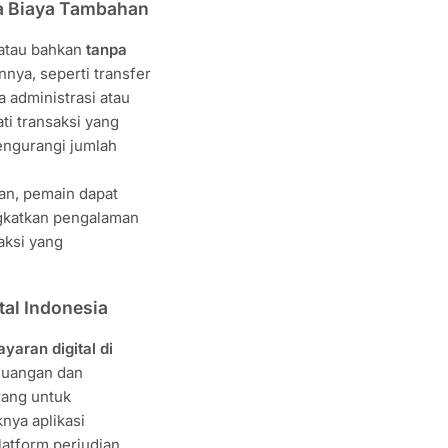
pa Biaya Tambahan
atau bahkan
tanpa
nya, seperti transfer
a administrasi atau
ti transaksi yang
engurangi jumlah
an, pemain dapat
gkatkan pengalaman
aksi yang
al Indonesia
aran digital di
euangan dan
rang untuk
nya aplikasi
atform perjudian,