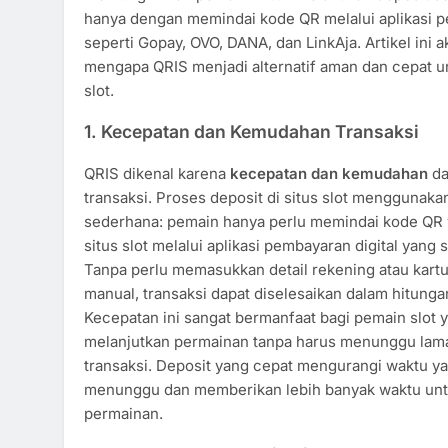
hanya dengan memindai kode QR melalui aplikasi p
seperti Gopay, OVO, DANA, dan LinkAja. Artikel in
mengapa QRIS menjadi alternatif aman dan cepat un
slot.
1.
Kecepatan dan Kemudahan Transaksi
QRIS dikenal karena
kecepatan dan kemudahan
da
transaksi. Proses deposit di situs slot menggunaka
sederhana: pemain hanya perlu memindai kode QR 
situs slot melalui aplikasi pembayaran digital yang 
Tanpa perlu memasukkan detail rekening atau kartu
manual, transaksi dapat diselesaikan dalam hitungan
Kecepatan ini sangat bermanfaat bagi pemain slot 
melanjutkan permainan tanpa harus menunggu lama
transaksi. Deposit yang cepat mengurangi waktu y
menunggu dan memberikan lebih banyak waktu unt
permainan.