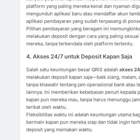
platform yang paling mereka kenal dan nyaman dig
mengunduh aplikasi baru atau mendaftar akun tam
aplikasi pembayaran yang sudah terpasang di pons
Pilihan pembayaran yang beragam ini memungkink
melakukan deposit dengan cara yang paling sesuai
mereka, tanpa terkendala oleh platform tertentu.
4.
Akses 24/7 untuk Deposit Kapan Saja
Salah satu keuntungan besar QRIS adalah
akses 24
melakukan deposit kapan saja—baik siang, malam, a
tanpa khawatir tentang jam operasional bank atau
lainnya. Ini memberikan kebebasan penuh kepada 
kapan pun mereka mau, tanpa harus menunggu jam 
terikat oleh waktu.
Fleksibilitas waktu ini adalah keuntungan utama ba
bermain kapan pun mereka siap dan tidak ingin ter
deposit yang memakan waktu.