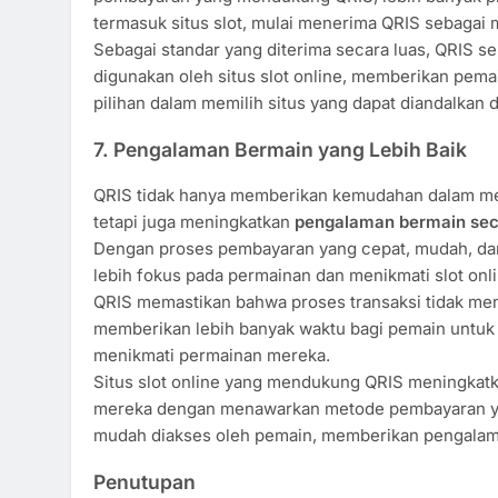
termasuk situs slot, mulai menerima QRIS sebagai
Sebagai standar yang diterima secara luas, QRIS s
digunakan oleh situs slot online, memberikan pema
pilihan dalam memilih situs yang dapat diandalkan 
7.
Pengalaman Bermain yang Lebih Baik
QRIS tidak hanya memberikan kemudahan dalam me
tetapi juga meningkatkan
pengalaman bermain sec
Dengan proses pembayaran yang cepat, mudah, da
lebih fokus pada permainan dan menikmati slot onl
QRIS memastikan bahwa proses transaksi tidak men
memberikan lebih banyak waktu bagi pemain untuk
menikmati permainan mereka.
Situs slot online yang mendukung QRIS meningkatk
mereka dengan menawarkan metode pembayaran yan
mudah diakses oleh pemain, memberikan pengalama
Penutupan