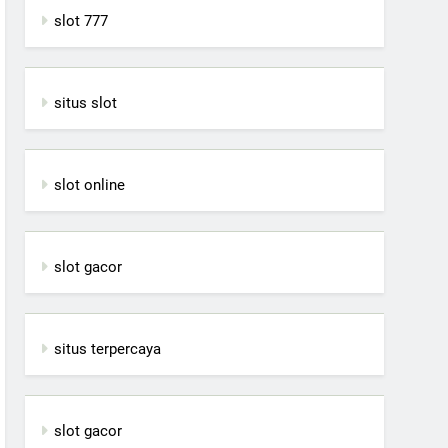
slot 777
situs slot
slot online
slot gacor
situs terpercaya
slot gacor