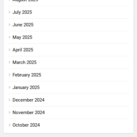
July 2025
June 2025
May 2025
April 2025
March 2025
February 2025
January 2025
December 2024
November 2024
October 2024