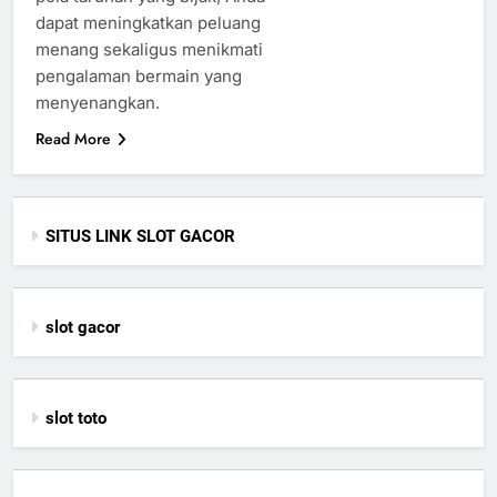
dapat meningkatkan peluang
menang sekaligus menikmati
pengalaman bermain yang
menyenangkan.
Read More
SITUS LINK SLOT GACOR
slot gacor
slot toto