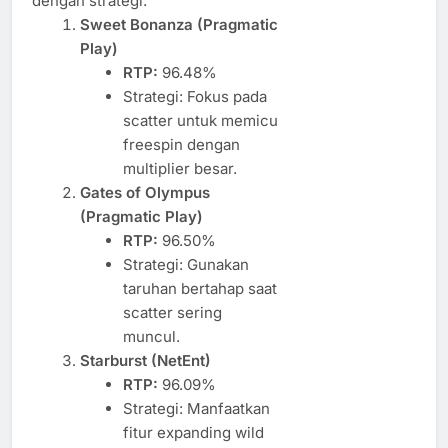
dengan strategi:
Sweet Bonanza (Pragmatic
Play)
RTP:
96.48%
Strategi: Fokus pada
scatter untuk memicu
freespin dengan
multiplier besar.
Gates of Olympus
(Pragmatic Play)
RTP:
96.50%
Strategi: Gunakan
taruhan bertahap saat
scatter sering
muncul.
Starburst (NetEnt)
RTP:
96.09%
Strategi: Manfaatkan
fitur expanding wild