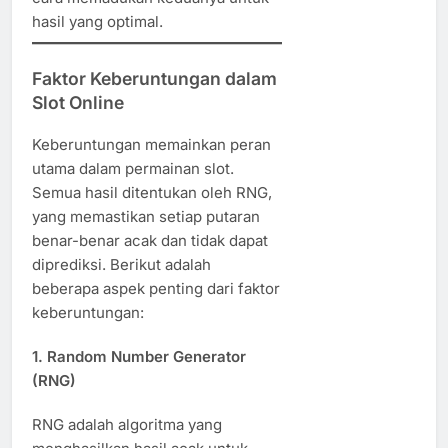
hasil yang optimal.
Faktor Keberuntungan dalam
Slot Online
Keberuntungan memainkan peran
utama dalam permainan slot.
Semua hasil ditentukan oleh RNG,
yang memastikan setiap putaran
benar-benar acak dan tidak dapat
diprediksi. Berikut adalah
beberapa aspek penting dari faktor
keberuntungan:
1. Random Number Generator
(RNG)
RNG adalah algoritma yang