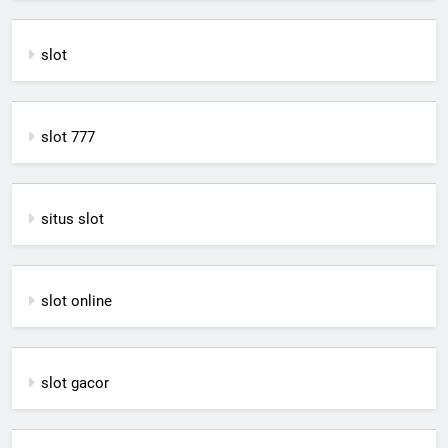
slot
slot 777
situs slot
slot online
slot gacor