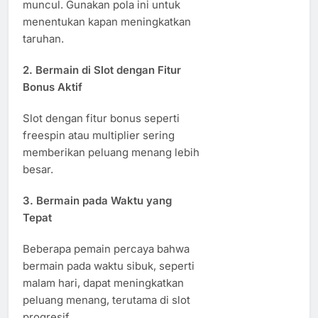
muncul. Gunakan pola ini untuk
menentukan kapan meningkatkan
taruhan.
2. Bermain di Slot dengan Fitur
Bonus Aktif
Slot dengan fitur bonus seperti
freespin atau multiplier sering
memberikan peluang menang lebih
besar.
3. Bermain pada Waktu yang
Tepat
Beberapa pemain percaya bahwa
bermain pada waktu sibuk, seperti
malam hari, dapat meningkatkan
peluang menang, terutama di slot
progresif.