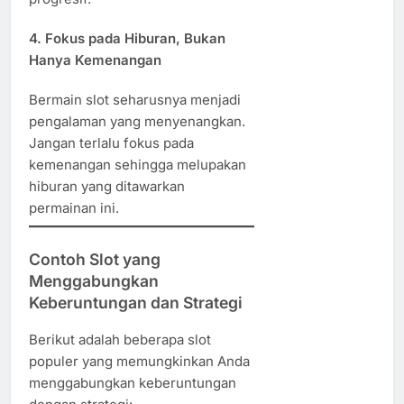
4. Fokus pada Hiburan, Bukan
Hanya Kemenangan
Bermain slot seharusnya menjadi
pengalaman yang menyenangkan.
Jangan terlalu fokus pada
kemenangan sehingga melupakan
hiburan yang ditawarkan
permainan ini.
Contoh Slot yang
Menggabungkan
Keberuntungan dan Strategi
Berikut adalah beberapa slot
populer yang memungkinkan Anda
menggabungkan keberuntungan