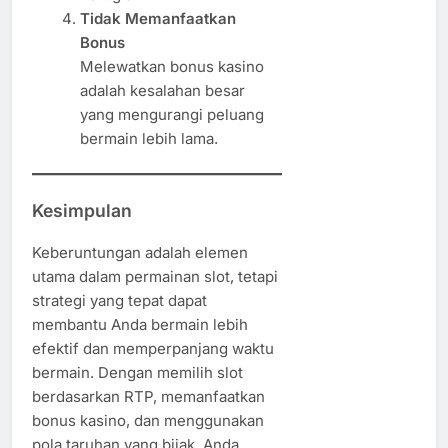
Tidak Memanfaatkan
Bonus
Melewatkan bonus kasino
adalah kesalahan besar
yang mengurangi peluang
bermain lebih lama.
Kesimpulan
Keberuntungan adalah elemen
utama dalam permainan slot, tetapi
strategi yang tepat dapat
membantu Anda bermain lebih
efektif dan memperpanjang waktu
bermain. Dengan memilih slot
berdasarkan RTP, memanfaatkan
bonus kasino, dan menggunakan
pola taruhan yang bijak, Anda