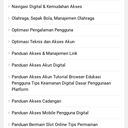
Navigasi Digital & Kemudahan Akses
Olahraga, Sepak Bola, Manajemen Olahraga
Optimasi Pengalaman Pengguna
Optimasi Teknis dan Akses Akun
Panduan Akses & Manajemen Link
Panduan Akses Akun Digital
Panduan Akses Akun Tutorial Browser Edukasi
Pengguna Tips Keamanan Digital Dasar Penggunaan
Platform
Panduan Akses Cadangan
Panduan Akses Mobile Pengguna Digital
Panduan Bermain Slot Online Tips Permainan