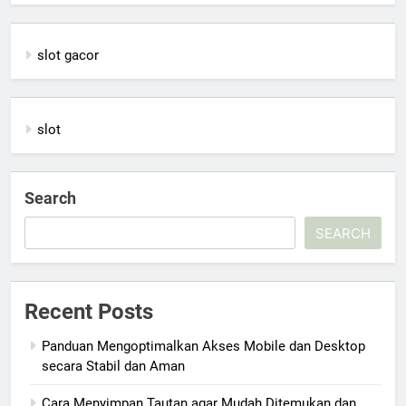
slot gacor
slot
Search
SEARCH
Recent Posts
Panduan Mengoptimalkan Akses Mobile dan Desktop
secara Stabil dan Aman
Cara Menyimpan Tautan agar Mudah Ditemukan dan