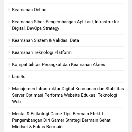
Keamanan Online
Keamanan Siber, Pengembangan Aplikasi, Infrastruktur
Digital, DevOps Strategy
Keamanan Sistem & Validasi Data
Keamanan Teknologi Platform
Kompatibilitas Perangkat dan Keamanan Akses
laris4d
Manajemen Infrastruktur Digital Keamanan dan Stabilitas
Server Optimasi Performa Website Edukasi Teknologi
Web
Mental & Psikologi Game Tips Bermain Efektif
Pengembangan Diri Gamer Strategi Bermain Sehat
Mindset & Fokus Bermain