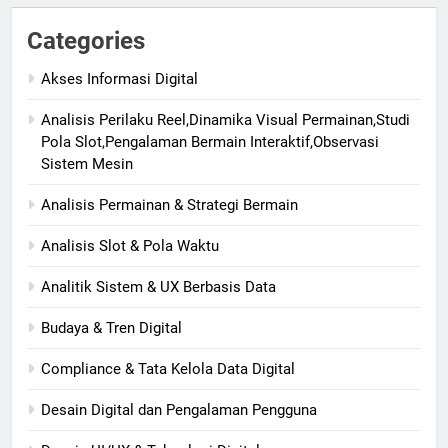
Categories
Akses Informasi Digital
Analisis Perilaku Reel,Dinamika Visual Permainan,Studi
Pola Slot,Pengalaman Bermain Interaktif,Observasi
Sistem Mesin
Analisis Permainan & Strategi Bermain
Analisis Slot & Pola Waktu
Analitik Sistem & UX Berbasis Data
Budaya & Tren Digital
Compliance & Tata Kelola Data Digital
Desain Digital dan Pengalaman Pengguna