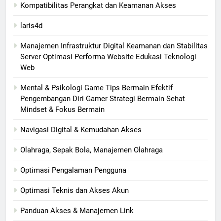
Kompatibilitas Perangkat dan Keamanan Akses
laris4d
Manajemen Infrastruktur Digital Keamanan dan Stabilitas
Server Optimasi Performa Website Edukasi Teknologi
Web
Mental & Psikologi Game Tips Bermain Efektif
Pengembangan Diri Gamer Strategi Bermain Sehat
Mindset & Fokus Bermain
Navigasi Digital & Kemudahan Akses
Olahraga, Sepak Bola, Manajemen Olahraga
Optimasi Pengalaman Pengguna
Optimasi Teknis dan Akses Akun
Panduan Akses & Manajemen Link