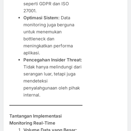
seperti GDPR dan ISO
27001.
Optimasi Sistem:
Data
monitoring juga berguna
untuk menemukan
bottleneck dan
meningkatkan performa
aplikasi.
Pencegahan Insider Threat:
Tidak hanya melindungi dari
serangan luar, tetapi juga
mendeteksi
penyalahgunaan oleh pihak
internal.
Tantangan Implementasi
Monitoring Real-Time
Volume Data yang Besar: