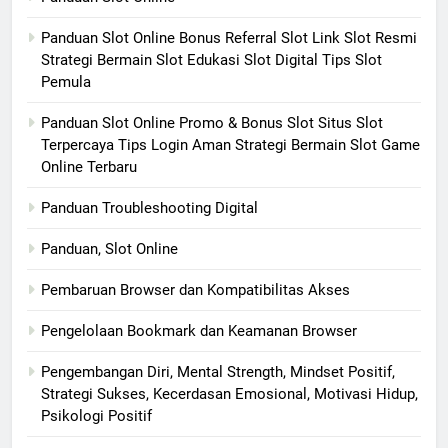
Panduan Slot Online Bonus Referral Slot Link Slot Resmi
Strategi Bermain Slot Edukasi Slot Digital Tips Slot
Pemula
Panduan Slot Online Promo & Bonus Slot Situs Slot
Terpercaya Tips Login Aman Strategi Bermain Slot Game
Online Terbaru
Panduan Troubleshooting Digital
Panduan, Slot Online
Pembaruan Browser dan Kompatibilitas Akses
Pengelolaan Bookmark dan Keamanan Browser
Pengembangan Diri, Mental Strength, Mindset Positif,
Strategi Sukses, Kecerdasan Emosional, Motivasi Hidup,
Psikologi Positif