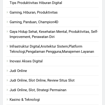
Tips Produktivitas Hiburan Digital
Gaming, Hiburan, Produktivitas
Gaming, Panduan, Champion4D
Gaya Hidup Sehat, Kesehatan Mental, Produktivitas, Self-
Improvement, Perawatan Diri
Infrastruktur Digital,Arsitektur Sistem,Platform
Teknologi,Pengalaman Pengguna,Manajemen Layanan
Inovasi Akses Digital
Judi Online
Judi Online, Slot Online, Review Situs Slot
Judi Online, Slot, Strategi Permainan
Kasino & Teknologi