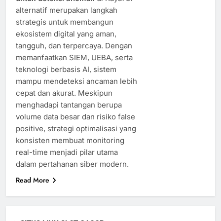
alternatif merupakan langkah
strategis untuk membangun
ekosistem digital yang aman,
tangguh, dan terpercaya. Dengan
memanfaatkan SIEM, UEBA, serta
teknologi berbasis AI, sistem
mampu mendeteksi ancaman lebih
cepat dan akurat. Meskipun
menghadapi tantangan berupa
volume data besar dan risiko false
positive, strategi optimalisasi yang
konsisten membuat monitoring
real-time menjadi pilar utama
dalam pertahanan siber modern.
Read More