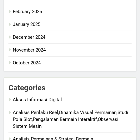
February 2025
January 2025
December 2024
November 2024
October 2024
Categories
Akses Informasi Digital
Analisis Perilaku Reel,Dinamika Visual Permainan,Studi
Pola Slot,Pengalaman Bermain Interaktif,Observasi
Sistem Mesin
Analisis Permainan & Strategi Bermain