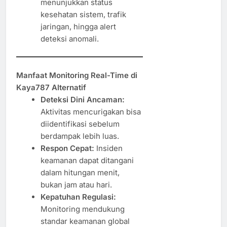
menunjukkan status
kesehatan sistem, trafik
jaringan, hingga alert
deteksi anomali.
Manfaat Monitoring Real-Time di
Kaya787 Alternatif
Deteksi Dini Ancaman:
Aktivitas mencurigakan bisa
diidentifikasi sebelum
berdampak lebih luas.
Respon Cepat:
Insiden
keamanan dapat ditangani
dalam hitungan menit,
bukan jam atau hari.
Kepatuhan Regulasi:
Monitoring mendukung
standar keamanan global