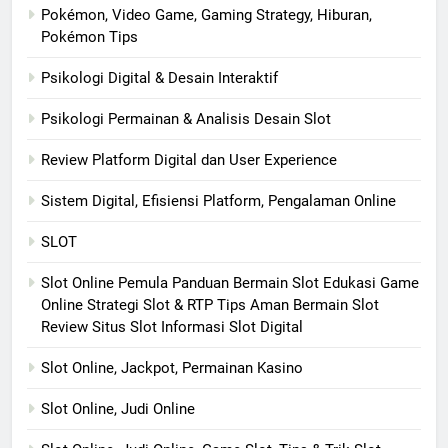
Pokémon, Video Game, Gaming Strategy, Hiburan,
Pokémon Tips
Psikologi Digital & Desain Interaktif
Psikologi Permainan & Analisis Desain Slot
Review Platform Digital dan User Experience
Sistem Digital, Efisiensi Platform, Pengalaman Online
SLOT
Slot Online Pemula Panduan Bermain Slot Edukasi Game
Online Strategi Slot & RTP Tips Aman Bermain Slot
Review Situs Slot Informasi Slot Digital
Slot Online, Jackpot, Permainan Kasino
Slot Online, Judi Online