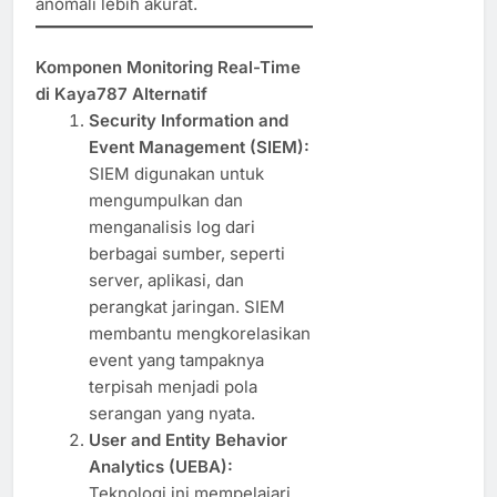
anomali lebih akurat.
Komponen Monitoring Real-Time
di Kaya787 Alternatif
Security Information and
Event Management (SIEM):
SIEM digunakan untuk
mengumpulkan dan
menganalisis log dari
berbagai sumber, seperti
server, aplikasi, dan
perangkat jaringan. SIEM
membantu mengkorelasikan
event yang tampaknya
terpisah menjadi pola
serangan yang nyata.
User and Entity Behavior
Analytics (UEBA):
Teknologi ini mempelajari