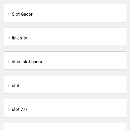
Slot Gacor
link slot
situs slot gacor
slot
slot 777