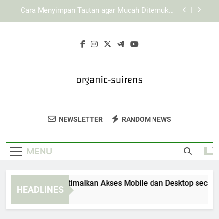
Skip
Cara Memperbarui Browser sebelum Mengakses
to
KAYA787 Alternatif
content
Panduan Lengkap Mengakses KAYA787 Alternatif
melalui Laptop dan Komputer
Panduan Mengoptimalkan Akses Mobile dan
Desktop secara Stabil dan Aman
Cara Menyimpan Tautan agar Mudah Ditemukan
dan Tetap Aman
Cara Memperbarui Browser sebelum Mengakses
KAYA787 Alternatif
Organic Suirens
Temukan Produk Organik Dan Solusi
Panduan Lengkap Mengakses KAYA787 Alternatif
NEWSLETTER
RANDOM NEWS
melalui Laptop dan Komputer
Kesehatan Alami Di Organic Suirens. Untuk
Gaya Hidup Yang Lebih Sehat Dan Alami.
MENU
nduan Mengoptimalkan Akses Mobile dan Desktop secara Sta
HEADLINES
Weeks Ago