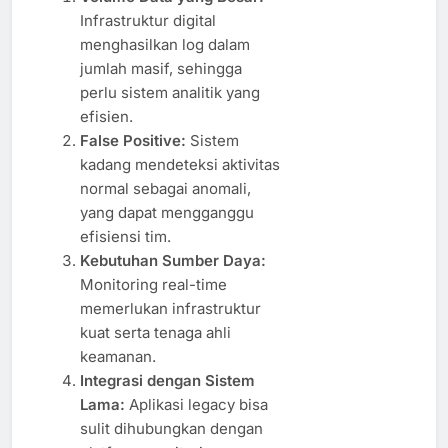
Infrastruktur digital
menghasilkan log dalam
jumlah masif, sehingga
perlu sistem analitik yang
efisien.
False Positive:
Sistem
kadang mendeteksi aktivitas
normal sebagai anomali,
yang dapat mengganggu
efisiensi tim.
Kebutuhan Sumber Daya:
Monitoring real-time
memerlukan infrastruktur
kuat serta tenaga ahli
keamanan.
Integrasi dengan Sistem
Lama:
Aplikasi legacy bisa
sulit dihubungkan dengan