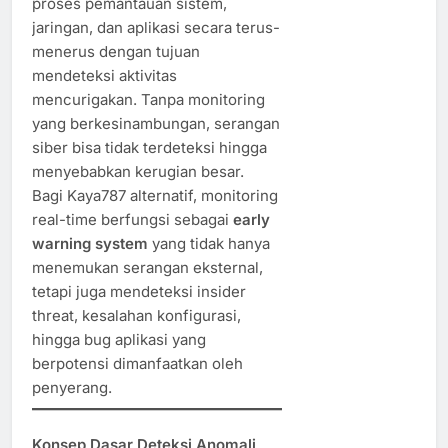
proses pemantauan sistem,
jaringan, dan aplikasi secara terus-
menerus dengan tujuan
mendeteksi aktivitas
mencurigakan. Tanpa monitoring
yang berkesinambungan, serangan
siber bisa tidak terdeteksi hingga
menyebabkan kerugian besar.
Bagi Kaya787 alternatif, monitoring
real-time berfungsi sebagai
early
warning system
yang tidak hanya
menemukan serangan eksternal,
tetapi juga mendeteksi insider
threat, kesalahan konfigurasi,
hingga bug aplikasi yang
berpotensi dimanfaatkan oleh
penyerang.
Konsep Dasar Deteksi Anomali