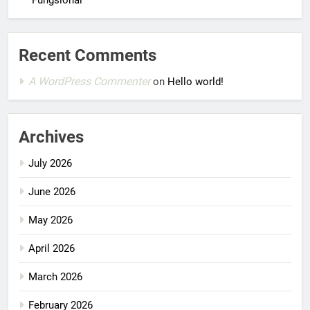
Recent Comments
A WordPress Commenter
on
Hello world!
Archives
July 2026
June 2026
May 2026
April 2026
March 2026
February 2026