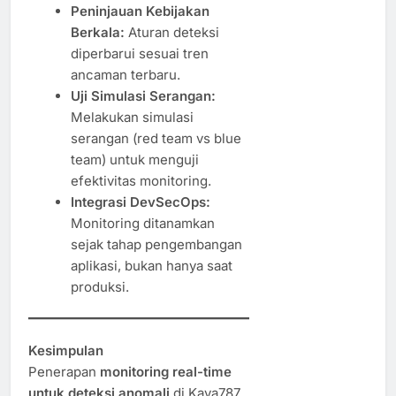
Peninjauan Kebijakan
Berkala:
Aturan deteksi
diperbarui sesuai tren
ancaman terbaru.
Uji Simulasi Serangan:
Melakukan simulasi
serangan (red team vs blue
team) untuk menguji
efektivitas monitoring.
Integrasi DevSecOps:
Monitoring ditanamkan
sejak tahap pengembangan
aplikasi, bukan hanya saat
produksi.
Kesimpulan
Penerapan
monitoring real-time
untuk deteksi anomali
di Kaya787