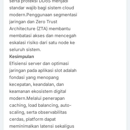
serta proteksi DDoS menjadi
standar wajib bagi sistem cloud
modern.Penggunaan segmentasi
jaringan dan Zero Trust
Architecture (ZTA) membantu
membatasi akses dan mencegah
eskalasi risiko dari satu node ke
seluruh sistem.
Kesimpulan
Efisiensi server dan optimasi
jaringan pada aplikasi slot adalah
fondasi yang menopang
kecepatan, keandalan, dan
keamanan ekosistem digital
modern.Melalui penerapan
caching, load balancing, auto-
scaling, serta observabilitas
cerdas, platform dapat
meminimalkan latensi sekaligus