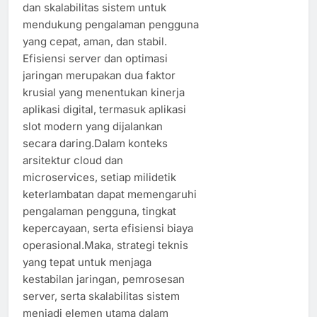
dan skalabilitas sistem untuk
mendukung pengalaman pengguna
yang cepat, aman, dan stabil.
Efisiensi server dan optimasi
jaringan merupakan dua faktor
krusial yang menentukan kinerja
aplikasi digital, termasuk aplikasi
slot modern yang dijalankan
secara daring.Dalam konteks
arsitektur cloud dan
microservices, setiap milidetik
keterlambatan dapat memengaruhi
pengalaman pengguna, tingkat
kepercayaan, serta efisiensi biaya
operasional.Maka, strategi teknis
yang tepat untuk menjaga
kestabilan jaringan, pemrosesan
server, serta skalabilitas sistem
menjadi elemen utama dalam