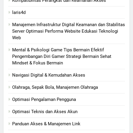
Kompatibilitas Perangkat dan Keamanan Akses
laris4d
Manajemen Infrastruktur Digital Keamanan dan Stabilitas
Server Optimasi Performa Website Edukasi Teknologi
Web
Mental & Psikologi Game Tips Bermain Efektif
Pengembangan Diri Gamer Strategi Bermain Sehat
Mindset & Fokus Bermain
Navigasi Digital & Kemudahan Akses
Olahraga, Sepak Bola, Manajemen Olahraga
Optimasi Pengalaman Pengguna
Optimasi Teknis dan Akses Akun
Panduan Akses & Manajemen Link