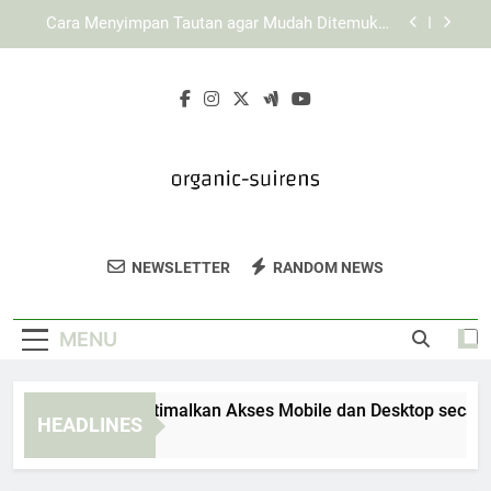
Skip
Cara Memperbarui Browser sebelum Mengakses
to
KAYA787 Alternatif
content
Panduan Lengkap Mengakses KAYA787 Alternatif
melalui Laptop dan Komputer
Panduan Mengoptimalkan Akses Mobile dan
Desktop secara Stabil dan Aman
Cara Menyimpan Tautan agar Mudah Ditemukan
dan Tetap Aman
Cara Memperbarui Browser sebelum Mengakses
KAYA787 Alternatif
Organic Suirens
Temukan Produk Organik Dan Solusi
Panduan Lengkap Mengakses KAYA787 Alternatif
NEWSLETTER
RANDOM NEWS
melalui Laptop dan Komputer
Kesehatan Alami Di Organic Suirens. Untuk
Gaya Hidup Yang Lebih Sehat Dan Alami.
MENU
nduan Mengoptimalkan Akses Mobile dan Desktop secara Sta
HEADLINES
Weeks Ago