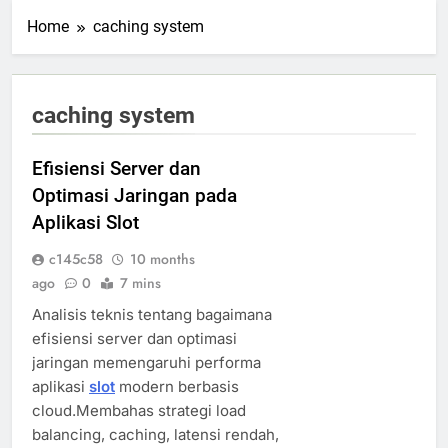
Home
caching system
caching system
Efisiensi Server dan
Optimasi Jaringan pada
Aplikasi Slot
c145c58
10 months
ago
0
7 mins
Analisis teknis tentang bagaimana
efisiensi server dan optimasi
jaringan memengaruhi performa
aplikasi
slot
modern berbasis
cloud.Membahas strategi load
balancing, caching, latensi rendah,