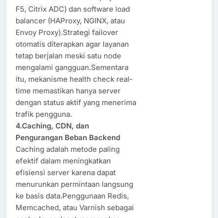
F5, Citrix ADC) dan software load
balancer (HAProxy, NGINX, atau
Envoy Proxy).Strategi failover
otomatis diterapkan agar layanan
tetap berjalan meski satu node
mengalami gangguan.Sementara
itu, mekanisme health check real-
time memastikan hanya server
dengan status aktif yang menerima
trafik pengguna.
4.Caching, CDN, dan
Pengurangan Beban Backend
Caching adalah metode paling
efektif dalam meningkatkan
efisiensi server karena dapat
menurunkan permintaan langsung
ke basis data.Penggunaan Redis,
Memcached, atau Varnish sebagai