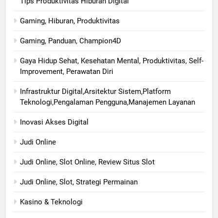
Tips Produktivitas Hiburan Digital
Gaming, Hiburan, Produktivitas
Gaming, Panduan, Champion4D
Gaya Hidup Sehat, Kesehatan Mental, Produktivitas, Self-
Improvement, Perawatan Diri
Infrastruktur Digital,Arsitektur Sistem,Platform
Teknologi,Pengalaman Pengguna,Manajemen Layanan
Inovasi Akses Digital
Judi Online
Judi Online, Slot Online, Review Situs Slot
Judi Online, Slot, Strategi Permainan
Kasino & Teknologi