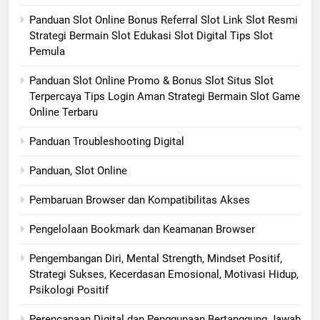
Panduan Slot Online Bonus Referral Slot Link Slot Resmi
Strategi Bermain Slot Edukasi Slot Digital Tips Slot
Pemula
Panduan Slot Online Promo & Bonus Slot Situs Slot
Terpercaya Tips Login Aman Strategi Bermain Slot Game
Online Terbaru
Panduan Troubleshooting Digital
Panduan, Slot Online
Pembaruan Browser dan Kompatibilitas Akses
Pengelolaan Bookmark dan Keamanan Browser
Pengembangan Diri, Mental Strength, Mindset Positif,
Strategi Sukses, Kecerdasan Emosional, Motivasi Hidup,
Psikologi Positif
Perencanaan Digital dan Penggunaan Bertanggung Jawab