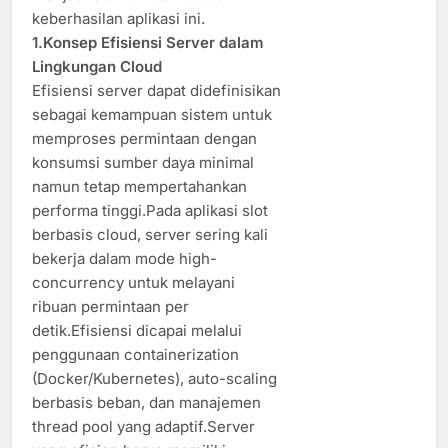
keberhasilan aplikasi ini.
1.Konsep Efisiensi Server dalam
Lingkungan Cloud
Efisiensi server dapat didefinisikan
sebagai kemampuan sistem untuk
memproses permintaan dengan
konsumsi sumber daya minimal
namun tetap mempertahankan
performa tinggi.Pada aplikasi slot
berbasis cloud, server sering kali
bekerja dalam mode high-
concurrency untuk melayani
ribuan permintaan per
detik.Efisiensi dicapai melalui
penggunaan containerization
(Docker/Kubernetes), auto-scaling
berbasis beban, dan manajemen
thread pool yang adaptif.Server