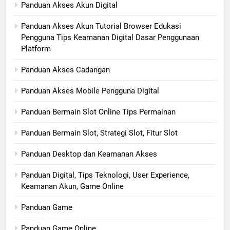
Panduan Akses Akun Digital
Panduan Akses Akun Tutorial Browser Edukasi
Pengguna Tips Keamanan Digital Dasar Penggunaan
Platform
Panduan Akses Cadangan
Panduan Akses Mobile Pengguna Digital
Panduan Bermain Slot Online Tips Permainan
Panduan Bermain Slot, Strategi Slot, Fitur Slot
Panduan Desktop dan Keamanan Akses
Panduan Digital, Tips Teknologi, User Experience,
Keamanan Akun, Game Online
Panduan Game
Panduan Game Online