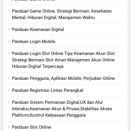
Panduan Game Online, Strategi Bermain, Kesehatan
Mental, Hiburan Digital, Manajemen Waktu
Panduan Keamanan Digital
Panduan Login Mobile
Panduan Login Slot Online Tips Keamanan Akun Slot
Strategi Bermain Slot Aman Manajemen Akun Online
Hiburan Digital Terpercaya
Panduan Pengguna, Aplikasi Mobile, Perjudian Online
Panduan Registrasi Lintas Perangkat
Panduan Sistem Permainan Digital,UX dan Alur
Interaksi,Keamanan Akun & Privasi,Stabilitas Akses
Platform,Kontrol Kebiasaan Pengguna
Panduan Slot Online