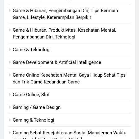
Game & Hiburan, Pengembangan Diri, Tips Bermain
Game, Lifestyle, Keterampilan Berpikir
Game & Hiburan, Produktivitas, Kesehatan Mental,
Pengembangan Diri, Teknologi
Game & Teknologi
Game Development & Artificial Intelligence
Game Online Kesehatan Mental Gaya Hidup Sehat Tips
dan Trik Game Kecanduan Game
Game Online, Slot
Gaming / Game Design
Gaming & Teknologi
Gaming Sehat Kesejahteraan Sosial Manajemen Waktu