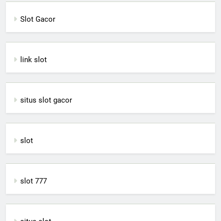
Slot Gacor
link slot
situs slot gacor
slot
slot 777