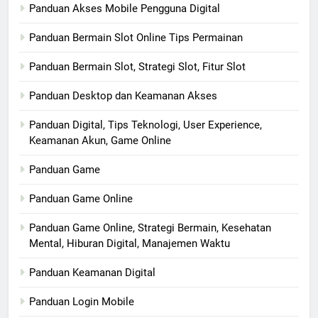
Panduan Akses Mobile Pengguna Digital
Panduan Bermain Slot Online Tips Permainan
Panduan Bermain Slot, Strategi Slot, Fitur Slot
Panduan Desktop dan Keamanan Akses
Panduan Digital, Tips Teknologi, User Experience,
Keamanan Akun, Game Online
Panduan Game
Panduan Game Online
Panduan Game Online, Strategi Bermain, Kesehatan
Mental, Hiburan Digital, Manajemen Waktu
Panduan Keamanan Digital
Panduan Login Mobile