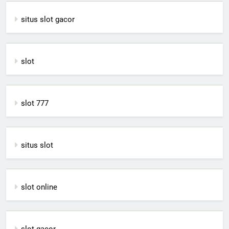
situs slot gacor
slot
slot 777
situs slot
slot online
slot gacor