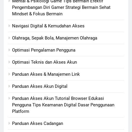
Mental & Psikologi Game Tips Bermain Efektif
Pengembangan Diri Gamer Strategi Bermain Sehat
Mindset & Fokus Bermain
Navigasi Digital & Kemudahan Akses
Olahraga, Sepak Bola, Manajemen Olahraga
Optimasi Pengalaman Pengguna
Optimasi Teknis dan Akses Akun
Panduan Akses & Manajemen Link
Panduan Akses Akun Digital
Panduan Akses Akun Tutorial Browser Edukasi
Pengguna Tips Keamanan Digital Dasar Penggunaan
Platform
Panduan Akses Cadangan