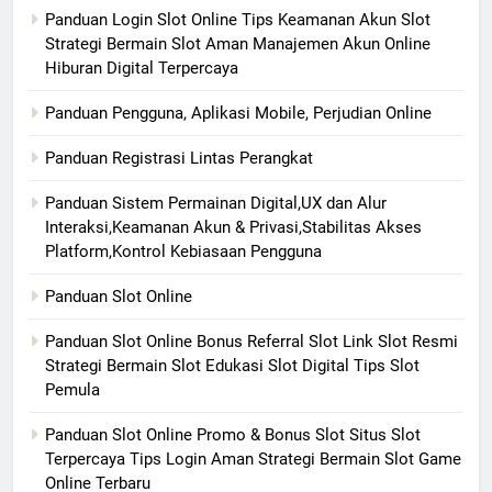
Panduan Login Slot Online Tips Keamanan Akun Slot
Strategi Bermain Slot Aman Manajemen Akun Online
Hiburan Digital Terpercaya
Panduan Pengguna, Aplikasi Mobile, Perjudian Online
Panduan Registrasi Lintas Perangkat
Panduan Sistem Permainan Digital,UX dan Alur
Interaksi,Keamanan Akun & Privasi,Stabilitas Akses
Platform,Kontrol Kebiasaan Pengguna
Panduan Slot Online
Panduan Slot Online Bonus Referral Slot Link Slot Resmi
Strategi Bermain Slot Edukasi Slot Digital Tips Slot
Pemula
Panduan Slot Online Promo & Bonus Slot Situs Slot
Terpercaya Tips Login Aman Strategi Bermain Slot Game
Online Terbaru