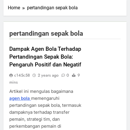
Home
pertandingan sepak bola
pertandingan sepak bola
Dampak Agen Bola Terhadap
Pertandingan Sepak Bola:
Pengaruh Positif dan Negatif
c145c58
2 years ago
0
9
mins
Artikel ini mengulas bagaimana
agen bola
memengaruhi
pertandingan sepak bola, termasuk
dampaknya terhadap transfer
pemain, strategi tim, dan
perkembangan pemain di