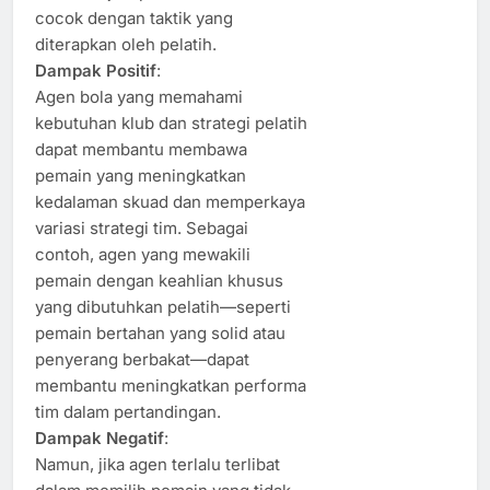
cocok dengan taktik yang
diterapkan oleh pelatih.
Dampak Positif
:
Agen bola yang memahami
kebutuhan klub dan strategi pelatih
dapat membantu membawa
pemain yang meningkatkan
kedalaman skuad dan memperkaya
variasi strategi tim. Sebagai
contoh, agen yang mewakili
pemain dengan keahlian khusus
yang dibutuhkan pelatih—seperti
pemain bertahan yang solid atau
penyerang berbakat—dapat
membantu meningkatkan performa
tim dalam pertandingan.
Dampak Negatif
:
Namun, jika agen terlalu terlibat