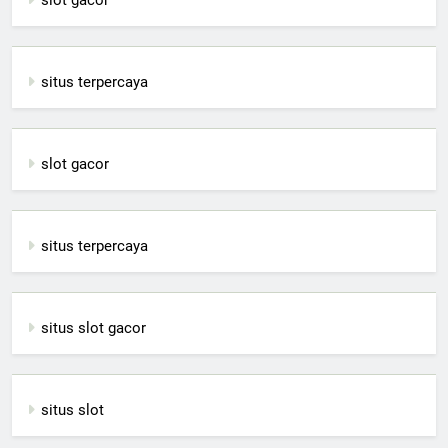
situs terpercaya
slot gacor
situs terpercaya
situs slot gacor
situs slot