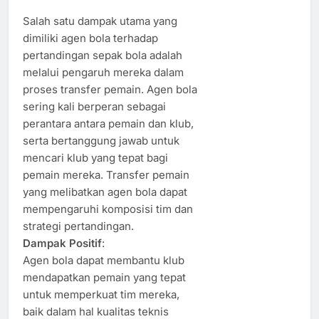
Salah satu dampak utama yang
dimiliki agen bola terhadap
pertandingan sepak bola adalah
melalui pengaruh mereka dalam
proses transfer pemain. Agen bola
sering kali berperan sebagai
perantara antara pemain dan klub,
serta bertanggung jawab untuk
mencari klub yang tepat bagi
pemain mereka. Transfer pemain
yang melibatkan agen bola dapat
mempengaruhi komposisi tim dan
strategi pertandingan.
Dampak Positif
:
Agen bola dapat membantu klub
mendapatkan pemain yang tepat
untuk memperkuat tim mereka,
baik dalam hal kualitas teknis