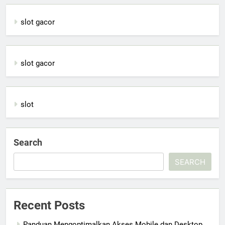
slot gacor
slot gacor
slot
Search
SEARCH
Recent Posts
Panduan Mengoptimalkan Akses Mobile dan Desktop