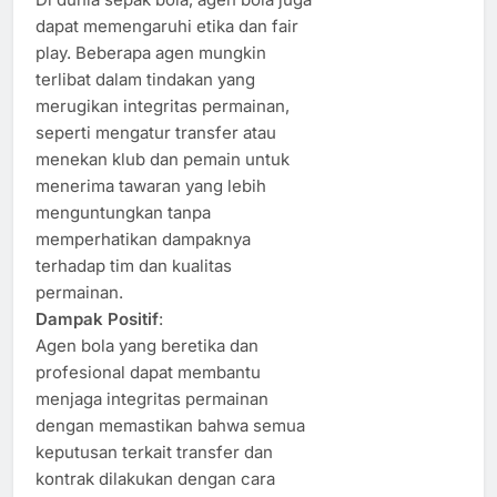
dapat memengaruhi etika dan fair
play. Beberapa agen mungkin
terlibat dalam tindakan yang
merugikan integritas permainan,
seperti mengatur transfer atau
menekan klub dan pemain untuk
menerima tawaran yang lebih
menguntungkan tanpa
memperhatikan dampaknya
terhadap tim dan kualitas
permainan.
Dampak Positif
:
Agen bola yang beretika dan
profesional dapat membantu
menjaga integritas permainan
dengan memastikan bahwa semua
keputusan terkait transfer dan
kontrak dilakukan dengan cara