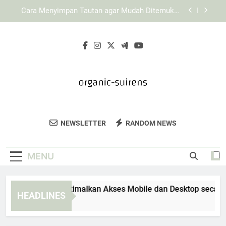
Skip
Cara Memperbarui Browser sebelum Mengakses
to
KAYA787 Alternatif
content
Panduan Lengkap Mengakses KAYA787 Alternatif
melalui Laptop dan Komputer
Panduan Mengoptimalkan Akses Mobile dan
Desktop secara Stabil dan Aman
Cara Menyimpan Tautan agar Mudah Ditemukan
dan Tetap Aman
Cara Memperbarui Browser sebelum Mengakses
KAYA787 Alternatif
Organic Suirens
Temukan Produk Organik Dan Solusi
Panduan Lengkap Mengakses KAYA787 Alternatif
NEWSLETTER
RANDOM NEWS
melalui Laptop dan Komputer
Kesehatan Alami Di Organic Suirens. Untuk
Gaya Hidup Yang Lebih Sehat Dan Alami.
MENU
nduan Mengoptimalkan Akses Mobile dan Desktop secara Sta
HEADLINES
Weeks Ago