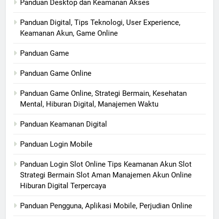
Panduan Desktop dan Keamanan Akses
Panduan Digital, Tips Teknologi, User Experience,
Keamanan Akun, Game Online
Panduan Game
Panduan Game Online
Panduan Game Online, Strategi Bermain, Kesehatan
Mental, Hiburan Digital, Manajemen Waktu
Panduan Keamanan Digital
Panduan Login Mobile
Panduan Login Slot Online Tips Keamanan Akun Slot
Strategi Bermain Slot Aman Manajemen Akun Online
Hiburan Digital Terpercaya
Panduan Pengguna, Aplikasi Mobile, Perjudian Online