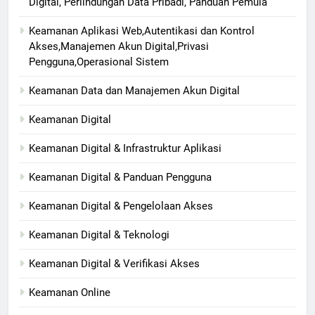
Digital, Perlindungan Data Pribadi, Panduan Pemula
Keamanan Aplikasi Web,Autentikasi dan Kontrol
Akses,Manajemen Akun Digital,Privasi
Pengguna,Operasional Sistem
Keamanan Data dan Manajemen Akun Digital
Keamanan Digital
Keamanan Digital & Infrastruktur Aplikasi
Keamanan Digital & Panduan Pengguna
Keamanan Digital & Pengelolaan Akses
Keamanan Digital & Teknologi
Keamanan Digital & Verifikasi Akses
Keamanan Online