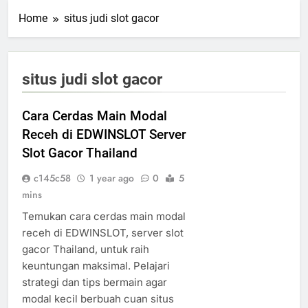
Home
situs judi slot gacor
situs judi slot gacor
Cara Cerdas Main Modal
Receh di EDWINSLOT Server
Slot Gacor Thailand
c145c58
1 year ago
0
5
mins
Temukan cara cerdas main modal
receh di EDWINSLOT, server slot
gacor Thailand, untuk raih
keuntungan maksimal. Pelajari
strategi dan tips bermain agar
modal kecil berbuah cuan situs