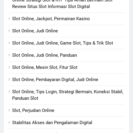
Review Situs Slot Informasi Slot Digital
Slot Online, Jackpot, Permainan Kasino
Slot Online, Judi Online
Slot Online, Judi Online, Game Slot, Tips & Trik Slot
Slot Online, Judi Online, Panduan
Slot Online, Mesin Slot, Fitur Slot
Slot Online, Pembayaran Digital, Judi Online
Slot Online, Tips Login, Strategi Bermain, Koneksi Stabil,
Panduan Slot
Slot, Perjudian Online
Stabilitas Akses dan Pengalaman Digital