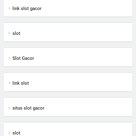
link slot gacor
slot
Slot Gacor
link slot
situs slot gacor
slot