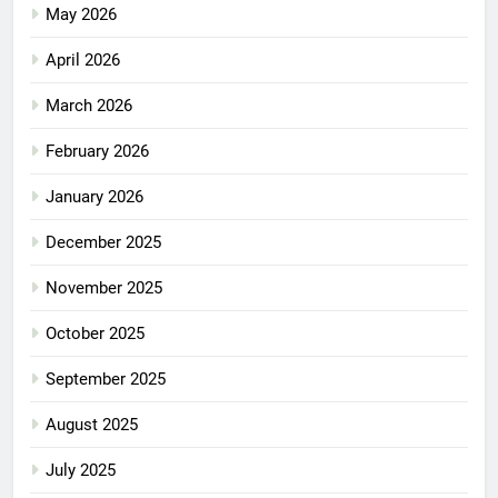
May 2026
April 2026
March 2026
February 2026
January 2026
December 2025
November 2025
October 2025
September 2025
August 2025
July 2025