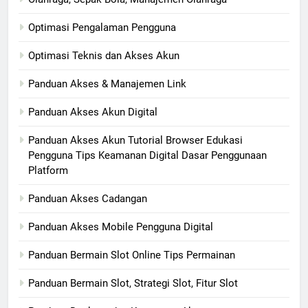
Optimasi Pengalaman Pengguna
Optimasi Teknis dan Akses Akun
Panduan Akses & Manajemen Link
Panduan Akses Akun Digital
Panduan Akses Akun Tutorial Browser Edukasi
Pengguna Tips Keamanan Digital Dasar Penggunaan
Platform
Panduan Akses Cadangan
Panduan Akses Mobile Pengguna Digital
Panduan Bermain Slot Online Tips Permainan
Panduan Bermain Slot, Strategi Slot, Fitur Slot