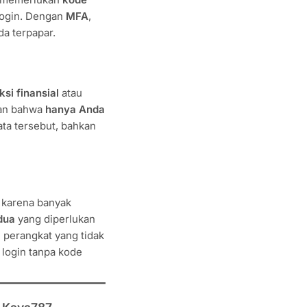
login. Dengan
MFA
,
da terpapar.
si finansial
atau
kan bahwa
hanya Anda
ta tersebut, bahkan
 karena banyak
dua
yang diperlukan
i perangkat yang tidak
 login tanpa kode