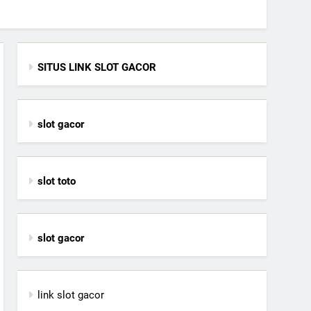
SITUS LINK SLOT GACOR
slot gacor
slot toto
slot gacor
link slot gacor