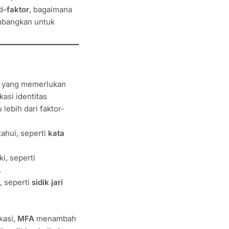
i-faktor
, bagaimana
mbangkan untuk
 yang memerlukan
asi identitas
ebih dari faktor-
ahui, seperti
kata
i, seperti
.
, seperti
sidik jari
kasi,
MFA
menambah