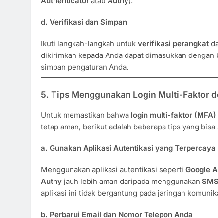
Authenticator
atau
Authy
).
d.
Verifikasi dan Simpan
Ikuti langkah-langkah untuk
verifikasi perangkat
da
dikirimkan kepada Anda dapat dimasukkan dengan be
simpan pengaturan Anda.
5.
Tips Menggunakan Login Multi-Faktor 
Untuk memastikan bahwa
login multi-faktor (MFA)
tetap aman, berikut adalah beberapa tips yang bisa
a.
Gunakan Aplikasi Autentikasi yang Terpercaya
Menggunakan aplikasi autentikasi seperti
Google A
Authy
jauh lebih aman daripada menggunakan
SM
aplikasi ini tidak bergantung pada jaringan komunika
b.
Perbarui Email dan Nomor Telepon Anda