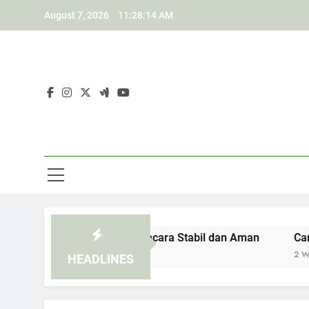
Skip
August 7, 2026
11:28:15 AM
to
content
Org
Temukan P
e dan Desktop secara Stabil dan Aman
Cara Menyimpa
2 Weeks Ago
HEADLINES