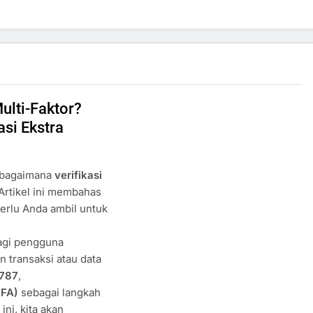
lti-Faktor?
si Ekstra
bagaimana
verifikasi
Artikel ini membahas
erlu Anda ambil untuk
bagi pengguna
 transaksi atau data
787
,
MFA)
sebagai langkah
 ini, kita akan