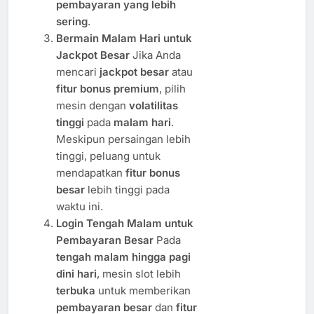
pembayaran yang lebih
sering
.
Bermain Malam Hari untuk
Jackpot Besar
Jika Anda
mencari
jackpot besar
atau
fitur bonus premium
, pilih
mesin dengan
volatilitas
tinggi
pada
malam hari
.
Meskipun persaingan lebih
tinggi, peluang untuk
mendapatkan
fitur bonus
besar
lebih tinggi pada
waktu ini.
Login Tengah Malam untuk
Pembayaran Besar
Pada
tengah malam hingga pagi
dini hari
, mesin slot lebih
terbuka
untuk memberikan
pembayaran besar
dan
fitur