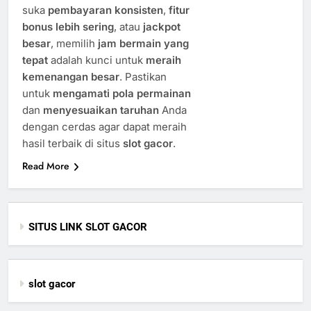
suka
pembayaran konsisten
,
fitur
bonus lebih sering
, atau
jackpot
besar
, memilih
jam bermain yang
tepat
adalah kunci untuk
meraih
kemenangan besar
. Pastikan
untuk
mengamati pola permainan
dan
menyesuaikan taruhan
Anda
dengan cerdas agar dapat meraih
hasil terbaik di situs
slot gacor
.
Read More
SITUS LINK SLOT GACOR
slot gacor