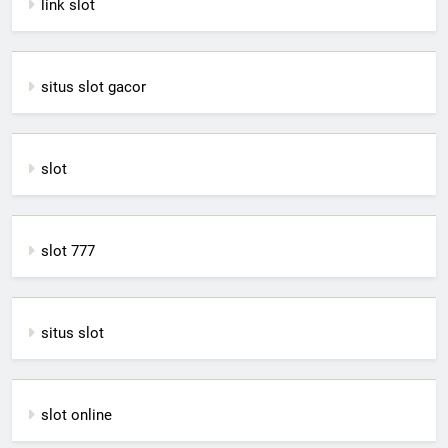
link slot
situs slot gacor
slot
slot 777
situs slot
slot online