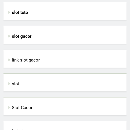
slot toto
slot gacor
link slot gacor
slot
Slot Gacor