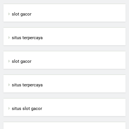
slot gacor
situs terpercaya
slot gacor
situs terpercaya
situs slot gacor