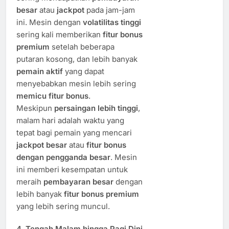
besar
atau
jackpot
pada jam-jam
ini. Mesin dengan
volatilitas tinggi
sering kali memberikan
fitur bonus
premium
setelah beberapa
putaran kosong, dan lebih banyak
pemain aktif
yang dapat
menyebabkan mesin lebih sering
memicu fitur bonus
.
Meskipun
persaingan lebih tinggi
,
malam hari adalah waktu yang
tepat bagi pemain yang mencari
jackpot besar
atau
fitur bonus
dengan pengganda besar
. Mesin
ini memberi kesempatan untuk
meraih
pembayaran besar
dengan
lebih banyak
fitur bonus premium
yang lebih sering muncul.
4.
Tengah Malam hingga Pagi Dini