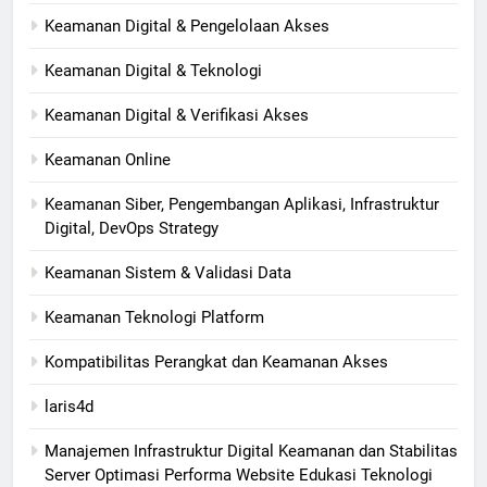
Keamanan Digital & Pengelolaan Akses
Keamanan Digital & Teknologi
Keamanan Digital & Verifikasi Akses
Keamanan Online
Keamanan Siber, Pengembangan Aplikasi, Infrastruktur
Digital, DevOps Strategy
Keamanan Sistem & Validasi Data
Keamanan Teknologi Platform
Kompatibilitas Perangkat dan Keamanan Akses
laris4d
Manajemen Infrastruktur Digital Keamanan dan Stabilitas
Server Optimasi Performa Website Edukasi Teknologi