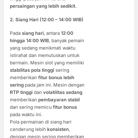
persaingan yang lebih sedikit
.
2.
Siang Hari (12:00 – 14:00 WIB)
Pada
siang hari
, antara
12:00
hingga 14:00 WIB
, banyak pemain
yang sedang menikmati waktu
istirahat dan memutuskan untuk
bermain. Mesin slot yang memiliki
stabilitas pola tinggi
sering
memberikan
fitur bonus lebih
sering
pada jam ini. Mesin dengan
RTP tinggi
dan
volatilitas sedang
memberikan
pembayaran stabil
dan sering memicu
fitur bonus
pada waktu ini.
Pola permainan di siang hari
cenderung lebih
konsisten
,
dengan mesin sering memberikan