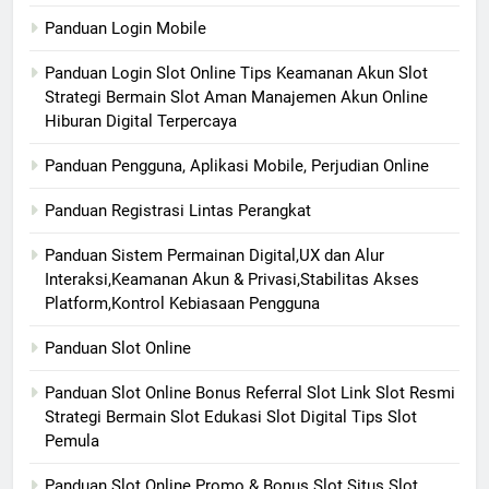
Panduan Login Mobile
Panduan Login Slot Online Tips Keamanan Akun Slot
Strategi Bermain Slot Aman Manajemen Akun Online
Hiburan Digital Terpercaya
Panduan Pengguna, Aplikasi Mobile, Perjudian Online
Panduan Registrasi Lintas Perangkat
Panduan Sistem Permainan Digital,UX dan Alur
Interaksi,Keamanan Akun & Privasi,Stabilitas Akses
Platform,Kontrol Kebiasaan Pengguna
Panduan Slot Online
Panduan Slot Online Bonus Referral Slot Link Slot Resmi
Strategi Bermain Slot Edukasi Slot Digital Tips Slot
Pemula
Panduan Slot Online Promo & Bonus Slot Situs Slot