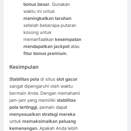
bonus besar
. Gunakan
waktu ini untuk
meningkatkan taruhan
setelah beberapa putaran
kosong untuk
memanfaatkan
kesempatan
mendapatkan jackpot
atau
fitur bonus premium
.
Kesimpulan
Stabilitas pola
di situs
slot gacor
sangat dipengaruhi oleh waktu
bermain Anda. Dengan memahami
jam-jam yang memiliki
stabilitas
pola tertinggi
, pemain dapat
menyesuaikan strategi mereka
untuk
memaksimalkan peluang
kemenangan
. Apakah Anda lebih