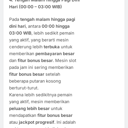
Hari (00:00 – 03:00 WIB)
Pada
tengah malam hingga pagi
dini hari
, antara
00:00 hingga
03:00 WIB
, lebih sedikit pemain
yang aktif, yang berarti mesin
cenderung lebih
terbuka
untuk
memberikan
pembayaran besar
dan
fitur bonus besar
. Mesin slot
pada jam ini sering memberikan
fitur bonus besar
setelah
beberapa putaran kosong
berturut-turut.
Karena lebih sedikitnya pemain
yang aktif, mesin memberikan
peluang lebih besar
untuk
mendapatkan
fitur bonus besar
atau
jackpot progresif
. Ini adalah