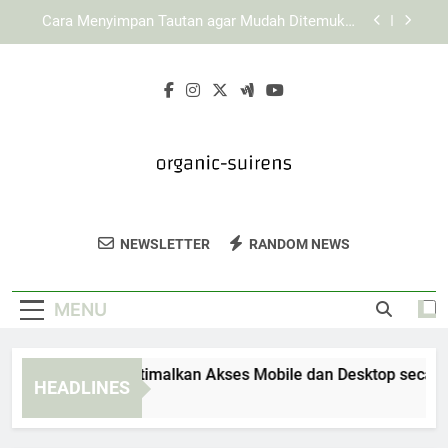
Skip
Cara Memperbarui Browser sebelum Mengakses
to
KAYA787 Alternatif
content
Panduan Lengkap Mengakses KAYA787 Alternatif
melalui Laptop dan Komputer
Panduan Mengoptimalkan Akses Mobile dan
Desktop secara Stabil dan Aman
Cara Menyimpan Tautan agar Mudah Ditemukan
dan Tetap Aman
Cara Memperbarui Browser sebelum Mengakses
KAYA787 Alternatif
Organic Suirens
Temukan Produk Organik Dan Solusi
Panduan Lengkap Mengakses KAYA787 Alternatif
NEWSLETTER
RANDOM NEWS
melalui Laptop dan Komputer
Kesehatan Alami Di Organic Suirens. Untuk
Gaya Hidup Yang Lebih Sehat Dan Alami.
MENU
nduan Mengoptimalkan Akses Mobile dan Desktop secara Sta
HEADLINES
Weeks Ago