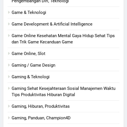
Pengembangan Diri, Teknologi
Game & Teknologi
Game Development & Artificial Intelligence
Game Online Kesehatan Mental Gaya Hidup Sehat Tips
dan Trik Game Kecanduan Game
Game Online, Slot
Gaming / Game Design
Gaming & Teknologi
Gaming Sehat Kesejahteraan Sosial Manajemen Waktu
Tips Produktivitas Hiburan Digital
Gaming, Hiburan, Produktivitas
Gaming, Panduan, Champion4D