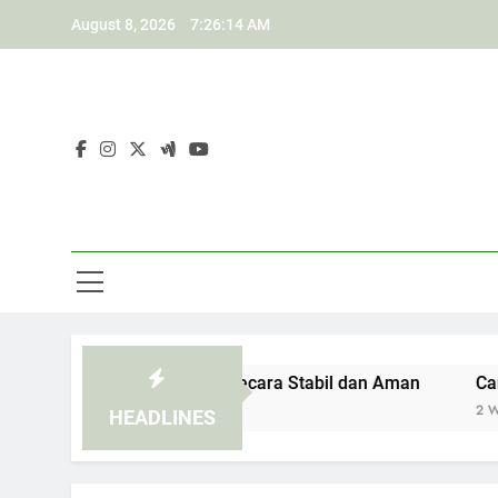
Skip
August 8, 2026
7:26:15 AM
to
content
Org
Temukan P
le dan Desktop secara Stabil dan Aman
Cara Menyimpa
2 Weeks Ago
HEADLINES