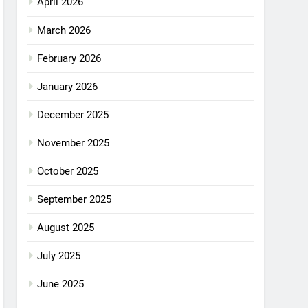
April 2026
March 2026
February 2026
January 2026
December 2025
November 2025
October 2025
September 2025
August 2025
July 2025
June 2025