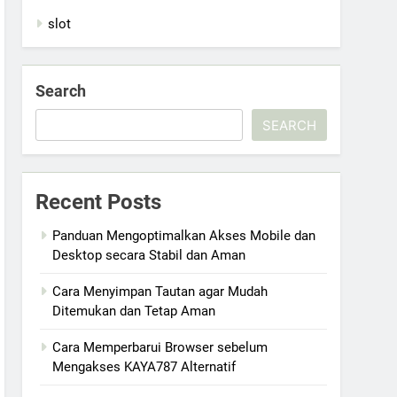
slot
Search
SEARCH
Recent Posts
Panduan Mengoptimalkan Akses Mobile dan
Desktop secara Stabil dan Aman
Cara Menyimpan Tautan agar Mudah
Ditemukan dan Tetap Aman
Cara Memperbarui Browser sebelum
Mengakses KAYA787 Alternatif