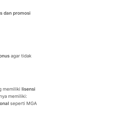
s dan promosi
bonus
agar tidak
 memiliki
lisensi
anya memiliki:
ional
seperti MGA