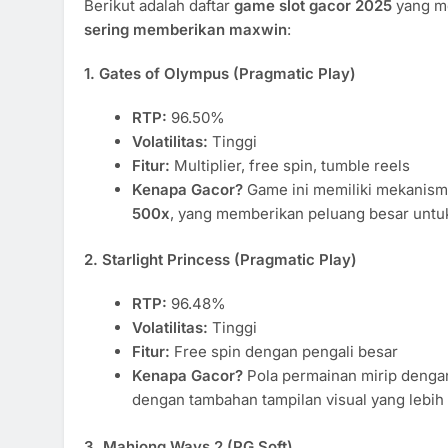
Berikut adalah daftar
game slot gacor 2025
yang m
sering memberikan maxwin
:
1. Gates of Olympus (Pragmatic Play)
RTP:
96.50%
Volatilitas:
Tinggi
Fitur:
Multiplier, free spin, tumble reels
Kenapa Gacor?
Game ini memiliki mekanism
500x
, yang memberikan peluang besar untu
2. Starlight Princess (Pragmatic Play)
RTP:
96.48%
Volatilitas:
Tinggi
Fitur:
Free spin dengan pengali besar
Kenapa Gacor?
Pola permainan mirip denga
dengan tambahan tampilan visual yang lebih
3. Mahjong Ways 2 (PG Soft)