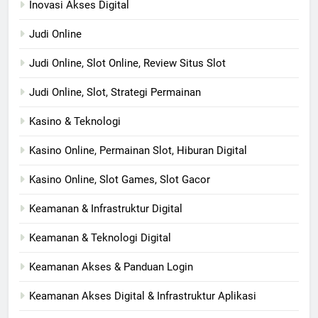
Inovasi Akses Digital
Judi Online
Judi Online, Slot Online, Review Situs Slot
Judi Online, Slot, Strategi Permainan
Kasino & Teknologi
Kasino Online, Permainan Slot, Hiburan Digital
Kasino Online, Slot Games, Slot Gacor
Keamanan & Infrastruktur Digital
Keamanan & Teknologi Digital
Keamanan Akses & Panduan Login
Keamanan Akses Digital & Infrastruktur Aplikasi