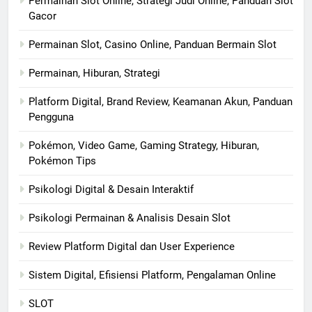
Permainan Slot Online, Strategi Judi Online, Panduan Slot
Gacor
Permainan Slot, Casino Online, Panduan Bermain Slot
Permainan, Hiburan, Strategi
Platform Digital, Brand Review, Keamanan Akun, Panduan
Pengguna
Pokémon, Video Game, Gaming Strategy, Hiburan,
Pokémon Tips
Psikologi Digital & Desain Interaktif
Psikologi Permainan & Analisis Desain Slot
Review Platform Digital dan User Experience
Sistem Digital, Efisiensi Platform, Pengalaman Online
SLOT