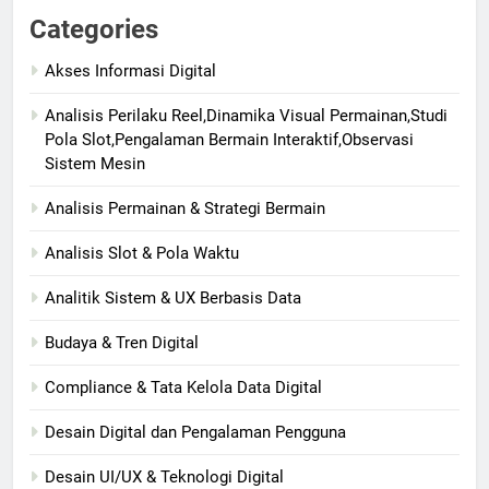
Categories
Akses Informasi Digital
Analisis Perilaku Reel,Dinamika Visual Permainan,Studi
Pola Slot,Pengalaman Bermain Interaktif,Observasi
Sistem Mesin
Analisis Permainan & Strategi Bermain
Analisis Slot & Pola Waktu
Analitik Sistem & UX Berbasis Data
Budaya & Tren Digital
Compliance & Tata Kelola Data Digital
Desain Digital dan Pengalaman Pengguna
Desain UI/UX & Teknologi Digital