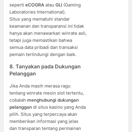
seperti
eCOGRA
atau
GLI
(Gaming
Laboratories International).
Situs yang mematuhi standar
keamanan dan transparansi ini tidak
hanya akan menawarkan winrate asli,
tetapi juga memastikan bahwa
semua data pribadi dan transaksi
pemain terlindungi dengan baik.
8.
Tanyakan pada Dukungan
Pelanggan
Jika Anda masih merasa ragu
tentang winrate mesin slot tertentu,
cobalah
menghubungi dukungan
pelanggan
di situs kasino yang Anda
pilih. Situs yang terpercaya akan
memberikan informasi yang jelas
dan transparan tentang permainan