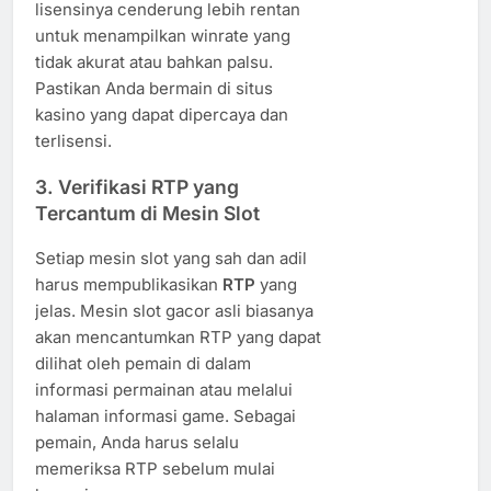
lisensinya cenderung lebih rentan
untuk menampilkan winrate yang
tidak akurat atau bahkan palsu.
Pastikan Anda bermain di situs
kasino yang dapat dipercaya dan
terlisensi.
3.
Verifikasi RTP yang
Tercantum di Mesin Slot
Setiap mesin slot yang sah dan adil
harus mempublikasikan
RTP
yang
jelas. Mesin slot gacor asli biasanya
akan mencantumkan RTP yang dapat
dilihat oleh pemain di dalam
informasi permainan atau melalui
halaman informasi game. Sebagai
pemain, Anda harus selalu
memeriksa RTP sebelum mulai