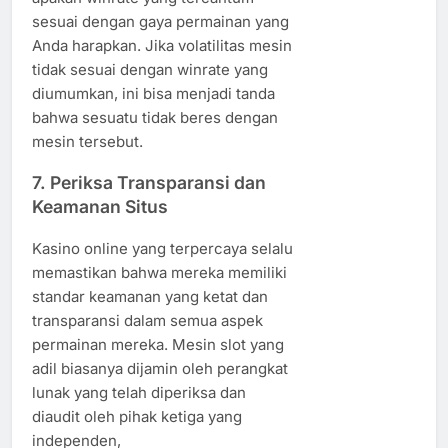
sesuai dengan gaya permainan yang
Anda harapkan. Jika volatilitas mesin
tidak sesuai dengan winrate yang
diumumkan, ini bisa menjadi tanda
bahwa sesuatu tidak beres dengan
mesin tersebut.
7.
Periksa Transparansi dan
Keamanan Situs
Kasino online yang terpercaya selalu
memastikan bahwa mereka memiliki
standar keamanan yang ketat dan
transparansi dalam semua aspek
permainan mereka. Mesin slot yang
adil biasanya dijamin oleh perangkat
lunak yang telah diperiksa dan
diaudit oleh pihak ketiga yang
independen,