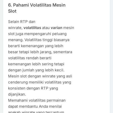
6.
Pahami Volatilitas Mesin
Slot
Selain RTP dan
winrate,
volatilitas
atau
varian
mesin
slot juga mempengaruhi peluang
menang. Volatilitas tinggi biasanya
berarti kemenangan yang lebih
besar tetapi lebih jarang, sementara
volatilitas rendah berarti
kemenangan lebih sering tetapi
dengan jumlah yang lebih kecil.
Mesin slot dengan winrate yang asli
cenderung memiliki volatilitas yang
konsisten dengan RTP yang
dijanjikan.
Memahami volatilitas permainan
dapat membantu Anda menilai
apakah winrate yang tercantum