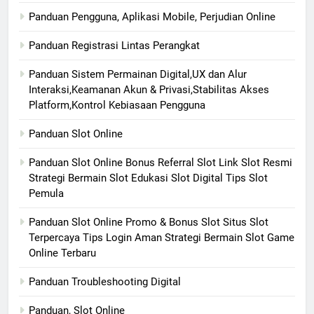
Panduan Pengguna, Aplikasi Mobile, Perjudian Online
Panduan Registrasi Lintas Perangkat
Panduan Sistem Permainan Digital,UX dan Alur
Interaksi,Keamanan Akun & Privasi,Stabilitas Akses
Platform,Kontrol Kebiasaan Pengguna
Panduan Slot Online
Panduan Slot Online Bonus Referral Slot Link Slot Resmi
Strategi Bermain Slot Edukasi Slot Digital Tips Slot
Pemula
Panduan Slot Online Promo & Bonus Slot Situs Slot
Terpercaya Tips Login Aman Strategi Bermain Slot Game
Online Terbaru
Panduan Troubleshooting Digital
Panduan, Slot Online