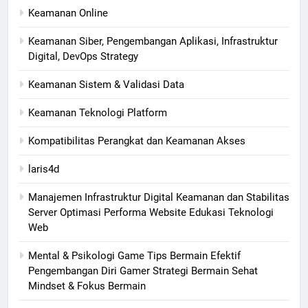
Keamanan Online
Keamanan Siber, Pengembangan Aplikasi, Infrastruktur
Digital, DevOps Strategy
Keamanan Sistem & Validasi Data
Keamanan Teknologi Platform
Kompatibilitas Perangkat dan Keamanan Akses
laris4d
Manajemen Infrastruktur Digital Keamanan dan Stabilitas
Server Optimasi Performa Website Edukasi Teknologi
Web
Mental & Psikologi Game Tips Bermain Efektif
Pengembangan Diri Gamer Strategi Bermain Sehat
Mindset & Fokus Bermain