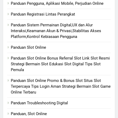
Panduan Pengguna, Aplikasi Mobile, Perjudian Online
Panduan Registrasi Lintas Perangkat
Panduan Sistem Permainan Digital,UX dan Alur
Interaksi,Keamanan Akun & Privasi,Stabilitas Akses
Platform,Kontrol Kebiasaan Pengguna
Panduan Slot Online
Panduan Slot Online Bonus Referral Slot Link Slot Resmi
Strategi Bermain Slot Edukasi Slot Digital Tips Slot
Pemula
Panduan Slot Online Promo & Bonus Slot Situs Slot
Terpercaya Tips Login Aman Strategi Bermain Slot Game
Online Terbaru
Panduan Troubleshooting Digital
Panduan, Slot Online