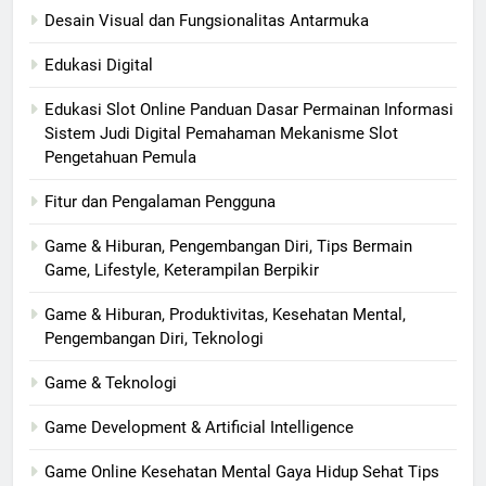
Desain Visual dan Fungsionalitas Antarmuka
Edukasi Digital
Edukasi Slot Online Panduan Dasar Permainan Informasi
Sistem Judi Digital Pemahaman Mekanisme Slot
Pengetahuan Pemula
Fitur dan Pengalaman Pengguna
Game & Hiburan, Pengembangan Diri, Tips Bermain
Game, Lifestyle, Keterampilan Berpikir
Game & Hiburan, Produktivitas, Kesehatan Mental,
Pengembangan Diri, Teknologi
Game & Teknologi
Game Development & Artificial Intelligence
Game Online Kesehatan Mental Gaya Hidup Sehat Tips