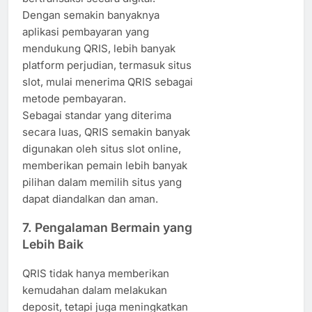
Dengan semakin banyaknya
aplikasi pembayaran yang
mendukung QRIS, lebih banyak
platform perjudian, termasuk situs
slot, mulai menerima QRIS sebagai
metode pembayaran.
Sebagai standar yang diterima
secara luas, QRIS semakin banyak
digunakan oleh situs slot online,
memberikan pemain lebih banyak
pilihan dalam memilih situs yang
dapat diandalkan dan aman.
7.
Pengalaman Bermain yang
Lebih Baik
QRIS tidak hanya memberikan
kemudahan dalam melakukan
deposit, tetapi juga meningkatkan