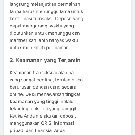
langsung melanjutkan permainan
tanpa harus menunggu lama untuk
konfirmasi transaksi. Deposit yang
cepat mengurangi waktu yang
dibutuhkan untuk menunggu dan
memberikan lebih banyak waktu
untuk menikmati permainan.
2.
Keamanan yang Terjamin
Keamanan transaksi adalah hal
yang sangat penting, terutama saat
berurusan dengan uang secara
online. QRIS menawarkan
tingkat
keamanan yang tinggi
melalui
teknologi enkripsi yang canggih.
Ketika Anda melakukan deposit
menggunakan QRIS, informasi
pribadi dan finansial Anda