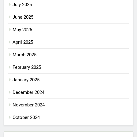
July 2025
June 2025
May 2025
April 2025
March 2025
February 2025
January 2025
December 2024
November 2024
October 2024