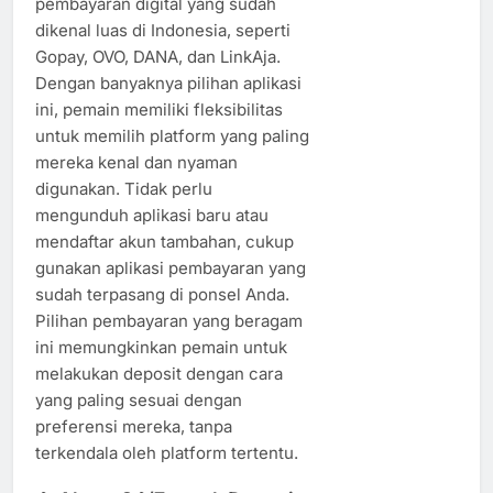
pembayaran digital yang sudah
dikenal luas di Indonesia, seperti
Gopay, OVO, DANA, dan LinkAja.
Dengan banyaknya pilihan aplikasi
ini, pemain memiliki fleksibilitas
untuk memilih platform yang paling
mereka kenal dan nyaman
digunakan. Tidak perlu
mengunduh aplikasi baru atau
mendaftar akun tambahan, cukup
gunakan aplikasi pembayaran yang
sudah terpasang di ponsel Anda.
Pilihan pembayaran yang beragam
ini memungkinkan pemain untuk
melakukan deposit dengan cara
yang paling sesuai dengan
preferensi mereka, tanpa
terkendala oleh platform tertentu.