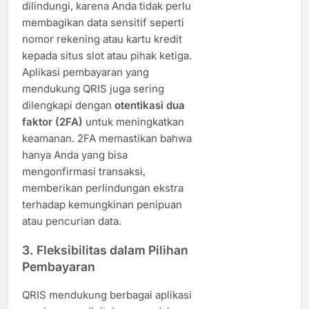
dilindungi, karena Anda tidak perlu
membagikan data sensitif seperti
nomor rekening atau kartu kredit
kepada situs slot atau pihak ketiga.
Aplikasi pembayaran yang
mendukung QRIS juga sering
dilengkapi dengan
otentikasi dua
faktor (2FA)
untuk meningkatkan
keamanan. 2FA memastikan bahwa
hanya Anda yang bisa
mengonfirmasi transaksi,
memberikan perlindungan ekstra
terhadap kemungkinan penipuan
atau pencurian data.
3.
Fleksibilitas dalam Pilihan
Pembayaran
QRIS mendukung berbagai aplikasi