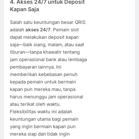
4.
Akses 24/7 untuk Deposit
Kapan Saja
Salah satu keuntungan besar QRIS
adalah
akses 24/7
. Pemain slot
dapat melakukan deposit kapan
saja—baik siang, malam, atau saat
liburan—tanpa khawatir tentang
jam operasional bank atau lembaga
pembayaran lainnya. Ini
memberikan kebebasan penuh
kepada pemain untuk bermain
kapan pun mereka mau, tanpa
harus menunggu jam operasional
atau terikat oleh waktu.
Fleksibilitas waktu ini adalah
keuntungan utama bagi pemain
yang ingin bermain kapan pun
mereka siap dan tidak ingin