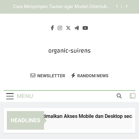
Skip
Cara Memperbarui Browser sebelum Mengakses
to
KAYA787 Alternatif
content
Panduan Lengkap Mengakses KAYA787 Alternatif
melalui Laptop dan Komputer
Panduan Mengoptimalkan Akses Mobile dan
Desktop secara Stabil dan Aman
Cara Menyimpan Tautan agar Mudah Ditemukan
dan Tetap Aman
Cara Memperbarui Browser sebelum Mengakses
KAYA787 Alternatif
Organic Suirens
Temukan Produk Organik Dan Solusi
Panduan Lengkap Mengakses KAYA787 Alternatif
NEWSLETTER
RANDOM NEWS
melalui Laptop dan Komputer
Kesehatan Alami Di Organic Suirens. Untuk
Gaya Hidup Yang Lebih Sehat Dan Alami.
MENU
nduan Mengoptimalkan Akses Mobile dan Desktop secara Sta
HEADLINES
Weeks Ago