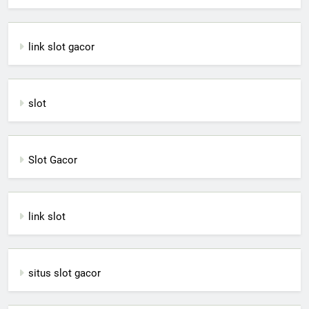
link slot gacor
slot
Slot Gacor
link slot
situs slot gacor