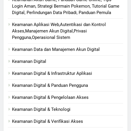
Login Aman, Strategi Bermain Pokemon, Tutorial Game
Digital, Perlindungan Data Pribadi, Panduan Pemula
Keamanan Aplikasi Web,Autentikasi dan Kontrol
Akses,Manajemen Akun Digital,Privasi
Pengguna,Operasional Sistem
Keamanan Data dan Manajemen Akun Digital
Keamanan Digital
Keamanan Digital & Infrastruktur Aplikasi
Keamanan Digital & Panduan Pengguna
Keamanan Digital & Pengelolaan Akses
Keamanan Digital & Teknologi
Keamanan Digital & Verifikasi Akses