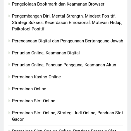
Pengelolaan Bookmark dan Keamanan Browser
Pengembangan Diri, Mental Strength, Mindset Positif,
Strategi Sukses, Kecerdasan Emosional, Motivasi Hidup,
Psikologi Positif
Perencanaan Digital dan Penggunaan Bertanggung Jawab
Perjudian Online, Keamanan Digital
Perjudian Online, Panduan Pengguna, Keamanan Akun
Permainan Kasino Online
Permainan Online
Permainan Slot Online
Permainan Slot Online, Strategi Judi Online, Panduan Slot
Gacor