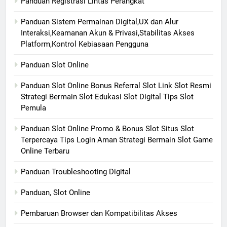
Panduan Registrasi Lintas Perangkat
Panduan Sistem Permainan Digital,UX dan Alur
Interaksi,Keamanan Akun & Privasi,Stabilitas Akses
Platform,Kontrol Kebiasaan Pengguna
Panduan Slot Online
Panduan Slot Online Bonus Referral Slot Link Slot Resmi
Strategi Bermain Slot Edukasi Slot Digital Tips Slot
Pemula
Panduan Slot Online Promo & Bonus Slot Situs Slot
Terpercaya Tips Login Aman Strategi Bermain Slot Game
Online Terbaru
Panduan Troubleshooting Digital
Panduan, Slot Online
Pembaruan Browser dan Kompatibilitas Akses