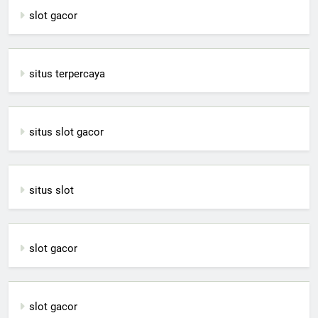
slot gacor
situs terpercaya
situs slot gacor
situs slot
slot gacor
slot gacor