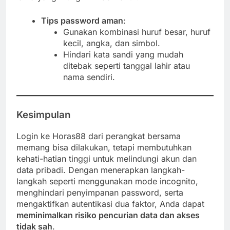
Tips password aman
:
Gunakan kombinasi huruf besar, huruf
kecil, angka, dan simbol.
Hindari kata sandi yang mudah
ditebak seperti tanggal lahir atau
nama sendiri.
Kesimpulan
Login ke Horas88 dari perangkat bersama
memang bisa dilakukan, tetapi membutuhkan
kehati-hatian tinggi untuk melindungi akun dan
data pribadi. Dengan menerapkan langkah-
langkah seperti menggunakan mode incognito,
menghindari penyimpanan password, serta
mengaktifkan autentikasi dua faktor, Anda dapat
meminimalkan risiko pencurian data dan akses
tidak sah
.