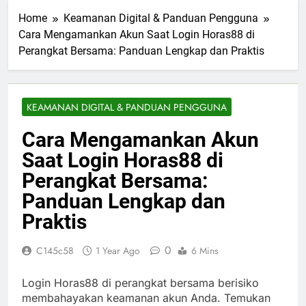
Home
Keamanan Digital & Panduan Pengguna
Cara Mengamankan Akun Saat Login Horas88 di
Perangkat Bersama: Panduan Lengkap dan Praktis
KEAMANAN DIGITAL & PANDUAN PENGGUNA
Cara Mengamankan Akun
Saat Login Horas88 di
Perangkat Bersama:
Panduan Lengkap dan
Praktis
0
C145c58
1 Year Ago
6 Mins
Login Horas88 di perangkat bersama berisiko
membahayakan keamanan akun Anda. Temukan