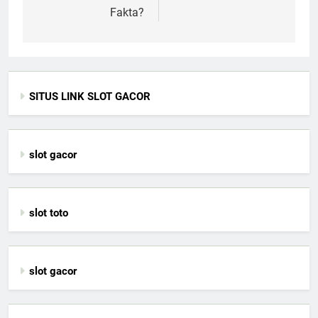
Fakta?
SITUS LINK SLOT GACOR
slot gacor
slot toto
slot gacor