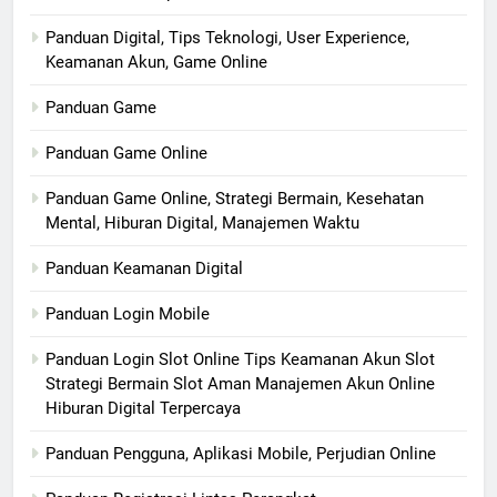
Panduan Digital, Tips Teknologi, User Experience,
Keamanan Akun, Game Online
Panduan Game
Panduan Game Online
Panduan Game Online, Strategi Bermain, Kesehatan
Mental, Hiburan Digital, Manajemen Waktu
Panduan Keamanan Digital
Panduan Login Mobile
Panduan Login Slot Online Tips Keamanan Akun Slot
Strategi Bermain Slot Aman Manajemen Akun Online
Hiburan Digital Terpercaya
Panduan Pengguna, Aplikasi Mobile, Perjudian Online