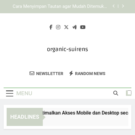
Skip
Cara Memperbarui Browser sebelum Mengakses
to
KAYA787 Alternatif
content
Panduan Lengkap Mengakses KAYA787 Alternatif
melalui Laptop dan Komputer
Panduan Mengoptimalkan Akses Mobile dan
Desktop secara Stabil dan Aman
Cara Menyimpan Tautan agar Mudah Ditemukan
dan Tetap Aman
Cara Memperbarui Browser sebelum Mengakses
KAYA787 Alternatif
Organic Suirens
Temukan Produk Organik Dan Solusi
Panduan Lengkap Mengakses KAYA787 Alternatif
NEWSLETTER
RANDOM NEWS
melalui Laptop dan Komputer
Kesehatan Alami Di Organic Suirens. Untuk
Gaya Hidup Yang Lebih Sehat Dan Alami.
MENU
nduan Mengoptimalkan Akses Mobile dan Desktop secara Sta
HEADLINES
Weeks Ago