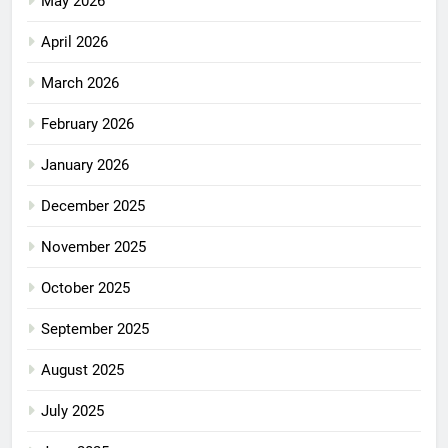
May 2026
April 2026
March 2026
February 2026
January 2026
December 2025
November 2025
October 2025
September 2025
August 2025
July 2025