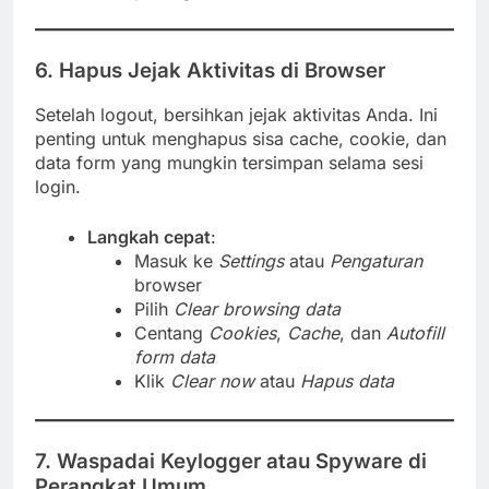
6.
Hapus Jejak Aktivitas di Browser
Setelah logout, bersihkan jejak aktivitas Anda. Ini
penting untuk menghapus sisa cache, cookie, dan
data form yang mungkin tersimpan selama sesi
login.
Langkah cepat
:
Masuk ke
Settings
atau
Pengaturan
browser
Pilih
Clear browsing data
Centang
Cookies
,
Cache
, dan
Autofill
form data
Klik
Clear now
atau
Hapus data
7.
Waspadai Keylogger atau Spyware di
Perangkat Umum