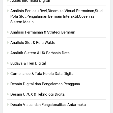
Akses Informasi Digital
Analisis Perilaku Reel,Dinamika Visual Permainan,Studi
Pola Slot,Pengalaman Bermain Interaktif,Observasi
Sistem Mesin
Analisis Permainan & Strategi Bermain
Analisis Slot & Pola Waktu
Analitik Sistem & UX Berbasis Data
Budaya & Tren Digital
Compliance & Tata Kelola Data Digital
Desain Digital dan Pengalaman Pengguna
Desain UI/UX & Teknologi Digital
Desain Visual dan Fungsionalitas Antarmuka