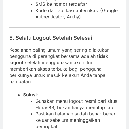
SMS ke nomor terdaftar
Kode dari aplikasi autentikasi (Google
Authenticator, Authy)
5.
Selalu Logout Setelah Selesai
Kesalahan paling umum yang sering dilakukan
pengguna di perangkat bersama adalah
tidak
logout
setelah menggunakan akun. Ini
memberikan akses terbuka bagi pengguna
berikutnya untuk masuk ke akun Anda tanpa
hambatan.
Solusi
:
Gunakan menu logout resmi dari situs
Horas88, bukan hanya menutup tab.
Pastikan halaman sudah benar-benar
keluar sebelum meninggalkan
perangkat.