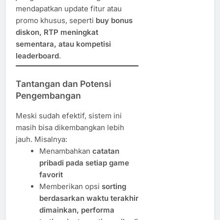
mendapatkan update fitur atau
promo khusus, seperti
buy bonus
diskon, RTP meningkat
sementara, atau kompetisi
leaderboard
.
Tantangan dan Potensi
Pengembangan
Meski sudah efektif, sistem ini
masih bisa dikembangkan lebih
jauh. Misalnya:
Menambahkan
catatan
pribadi pada setiap game
favorit
Memberikan opsi
sorting
berdasarkan waktu terakhir
dimainkan, performa