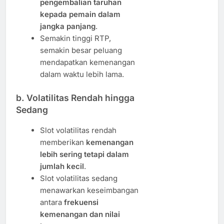
pengembalian taruhan
kepada pemain dalam
jangka panjang
.
Semakin tinggi RTP,
semakin besar peluang
mendapatkan kemenangan
dalam waktu lebih lama.
b. Volatilitas Rendah hingga
Sedang
Slot volatilitas rendah
memberikan
kemenangan
lebih sering tetapi dalam
jumlah kecil
.
Slot volatilitas sedang
menawarkan keseimbangan
antara
frekuensi
kemenangan dan nilai