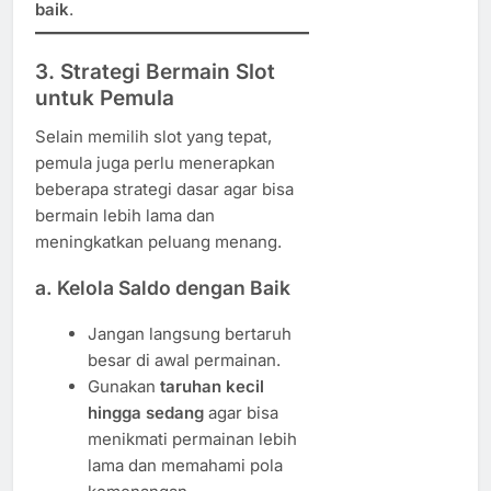
baik
.
3. Strategi Bermain Slot
untuk Pemula
Selain memilih slot yang tepat,
pemula juga perlu menerapkan
beberapa strategi dasar agar bisa
bermain lebih lama dan
meningkatkan peluang menang.
a. Kelola Saldo dengan Baik
Jangan langsung bertaruh
besar di awal permainan.
Gunakan
taruhan kecil
hingga sedang
agar bisa
menikmati permainan lebih
lama dan memahami pola