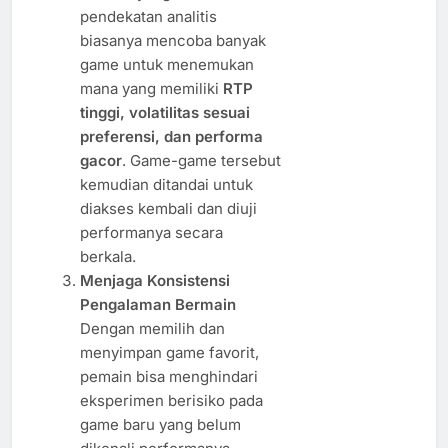
pendekatan analitis
biasanya mencoba banyak
game untuk menemukan
mana yang memiliki
RTP
tinggi, volatilitas sesuai
preferensi, dan performa
gacor
. Game-game tersebut
kemudian ditandai untuk
diakses kembali dan diuji
performanya secara
berkala.
Menjaga Konsistensi
Pengalaman Bermain
Dengan memilih dan
menyimpan game favorit,
pemain bisa menghindari
eksperimen berisiko pada
game baru yang belum