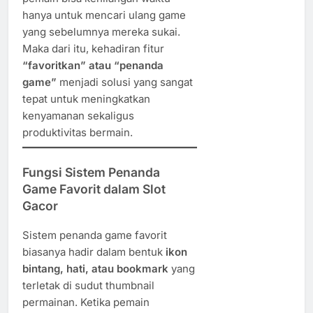
hanya untuk mencari ulang game
yang sebelumnya mereka sukai.
Maka dari itu, kehadiran fitur
“favoritkan” atau “penanda
game”
menjadi solusi yang sangat
tepat untuk meningkatkan
kenyamanan sekaligus
produktivitas bermain.
Fungsi Sistem Penanda
Game Favorit dalam Slot
Gacor
Sistem penanda game favorit
biasanya hadir dalam bentuk
ikon
bintang, hati, atau bookmark
yang
terletak di sudut thumbnail
permainan. Ketika pemain