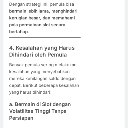
Dengan strategi ini, pemula bisa
bermain lebih lama, menghindari
kerugian besar, dan memahami
pola permainan slot secara
bertahap
.
4. Kesalahan yang Harus
Dihindari oleh Pemula
Banyak pemula sering melakukan
kesalahan yang menyebabkan
mereka kehilangan saldo dengan
cepat. Berikut beberapa kesalahan
yang harus dihindari:
a. Bermain di Slot dengan
Volatilitas Tinggi Tanpa
Persiapan