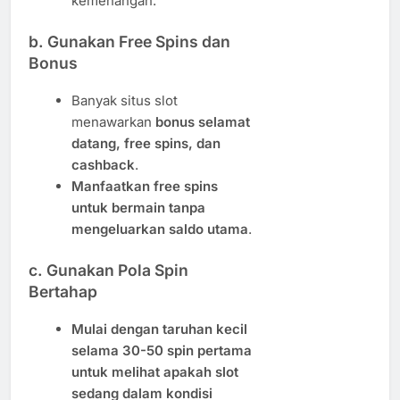
kemenangan.
b. Gunakan Free Spins dan
Bonus
Banyak situs slot
menawarkan
bonus selamat
datang, free spins, dan
cashback
.
Manfaatkan free spins
untuk bermain tanpa
mengeluarkan saldo utama
.
c. Gunakan Pola Spin
Bertahap
Mulai dengan taruhan kecil
selama 30-50 spin pertama
untuk melihat apakah slot
sedang dalam kondisi