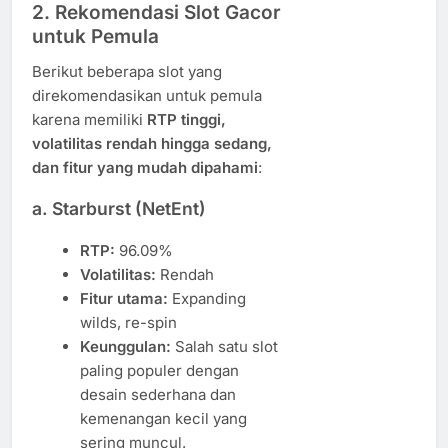
2. Rekomendasi Slot Gacor
untuk Pemula
Berikut beberapa slot yang
direkomendasikan untuk pemula
karena memiliki
RTP tinggi,
volatilitas rendah hingga sedang,
dan fitur yang mudah dipahami
:
a. Starburst (NetEnt)
RTP:
96.09%
Volatilitas:
Rendah
Fitur utama:
Expanding
wilds, re-spin
Keunggulan:
Salah satu slot
paling populer dengan
desain sederhana dan
kemenangan kecil yang
sering muncul.