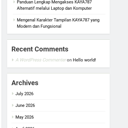
Panduan Lengkap Mengakses KAYA787
Alternatif melalui Laptop dan Komputer
Mengenal Karakter Tampilan KAYA787 yang
Modern dan Fungsional
Recent Comments
A WordPress Commenter
on
Hello world!
Archives
July 2026
June 2026
May 2026