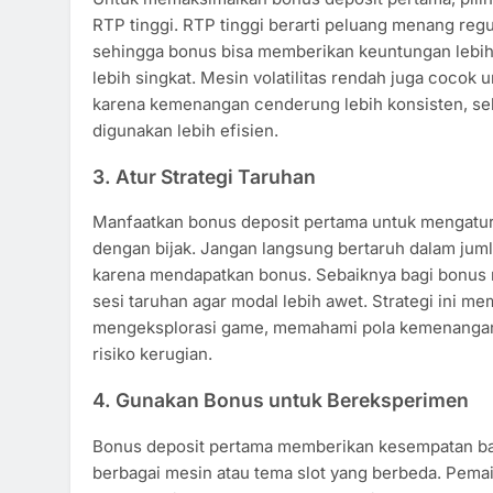
RTP tinggi. RTP tinggi berarti peluang menang regul
sehingga bonus bisa memberikan keuntungan lebih
lebih singkat. Mesin volatilitas rendah juga cocok 
karena kemenangan cenderung lebih konsisten, se
digunakan lebih efisien.
3. Atur Strategi Taruhan
Manfaatkan bonus deposit pertama untuk mengatur 
dengan bijak. Jangan langsung bertaruh dalam jum
karena mendapatkan bonus. Sebaiknya bagi bonus
sesi taruhan agar modal lebih awet. Strategi ini 
mengeksplorasi game, memahami pola kemenanga
risiko kerugian.
4. Gunakan Bonus untuk Bereksperimen
Bonus deposit pertama memberikan kesempatan b
berbagai mesin atau tema slot yang berbeda. Pemai