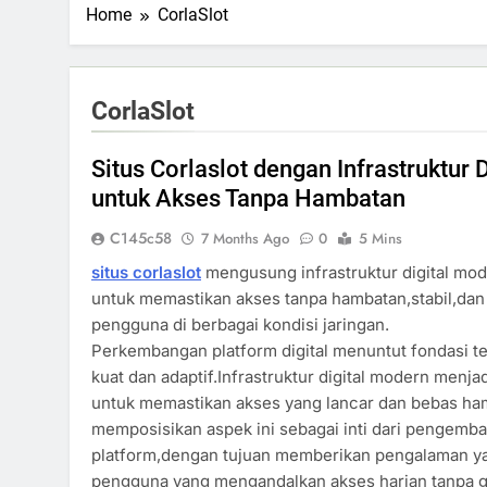
Home
CorlaSlot
CorlaSlot
Situs Corlaslot dengan Infrastruktur 
untuk Akses Tanpa Hambatan
C145c58
7 Months Ago
0
5 Mins
situs corlaslot
mengusung infrastruktur digital mo
untuk memastikan akses tanpa hambatan,stabil,dan
pengguna di berbagai kondisi jaringan.
Perkembangan platform digital menuntut fondasi t
kuat dan adaptif.Infrastruktur digital modern menj
untuk memastikan akses yang lancar dan bebas ham
memposisikan aspek ini sebagai inti dari pengemb
platform,dengan tujuan memberikan pengalaman ya
pengguna yang mengandalkan akses harian tanpa g