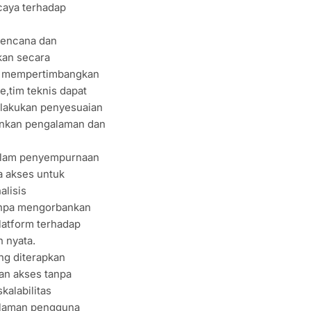
caya terhadap
erencana dan
kan secara
ng mempertimbangkan
,tim teknis dapat
elakukan penyesuaian
inkan pengalaman dan
dalam penyempurnaan
a akses untuk
alisis
tanpa mengorbankan
latform terhadap
n nyata.
ng diterapkan
an akses tanpa
kalabilitas
galaman pengguna