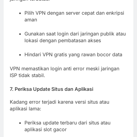
Pilih VPN dengan server cepat dan enkripsi
aman
Gunakan saat login dari jaringan publik atau
lokasi dengan pembatasan akses
Hindari VPN gratis yang rawan bocor data
VPN memastikan login anti error meski jaringan
ISP tidak stabil.
7. Periksa Update Situs dan Aplikasi
Kadang error terjadi karena versi situs atau
aplikasi lama:
Periksa update terbaru dari situs atau
aplikasi slot gacor