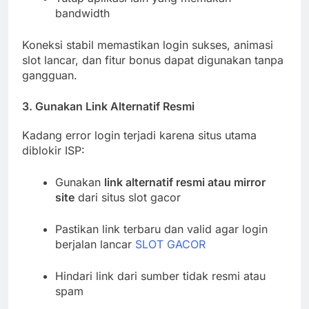
bandwidth
Koneksi stabil memastikan login sukses, animasi
slot lancar, dan fitur bonus dapat digunakan tanpa
gangguan.
3. Gunakan Link Alternatif Resmi
Kadang error login terjadi karena situs utama
diblokir ISP:
Gunakan
link alternatif resmi atau mirror
site
dari situs slot gacor
Pastikan link terbaru dan valid agar login
berjalan lancar
SLOT GACOR
Hindari link dari sumber tidak resmi atau
spam