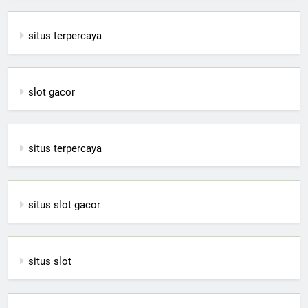
situs terpercaya
slot gacor
situs terpercaya
situs slot gacor
situs slot