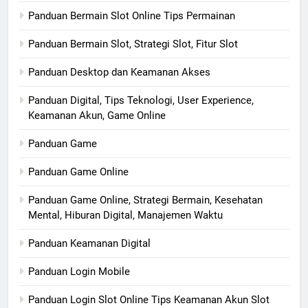
Panduan Bermain Slot Online Tips Permainan
Panduan Bermain Slot, Strategi Slot, Fitur Slot
Panduan Desktop dan Keamanan Akses
Panduan Digital, Tips Teknologi, User Experience,
Keamanan Akun, Game Online
Panduan Game
Panduan Game Online
Panduan Game Online, Strategi Bermain, Kesehatan
Mental, Hiburan Digital, Manajemen Waktu
Panduan Keamanan Digital
Panduan Login Mobile
Panduan Login Slot Online Tips Keamanan Akun Slot