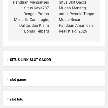
navigation
Panduan Mengakses
Situs Slot Gacor
Situs Kaya787
Mudah Menang
Dengan Promo
untuk Pemula Tanpa
Menarik: Cara Login,
Modal Besar:
Daftar, dan Klaim
Panduan Aman dan
Bonus Terbaru
Realistis di 2026
SITUS LINK SLOT GACOR
slot gacor
slot toto