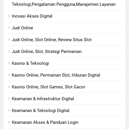
Teknologi,Pengalaman Pengguna,Manajemen Layanan
Inovasi Akses Digital
Judi Online
Judi Online, Slot Online, Review Situs Slot
Judi Online, Slot, Strategi Permainan
Kasino & Teknologi
Kasino Online, Permainan Slot, Hiburan Digital
Kasino Online, Slot Games, Slot Gacor
Keamanan & Infrastruktur Digital
Keamanan & Teknologi Digital
Keamanan Akses & Panduan Login