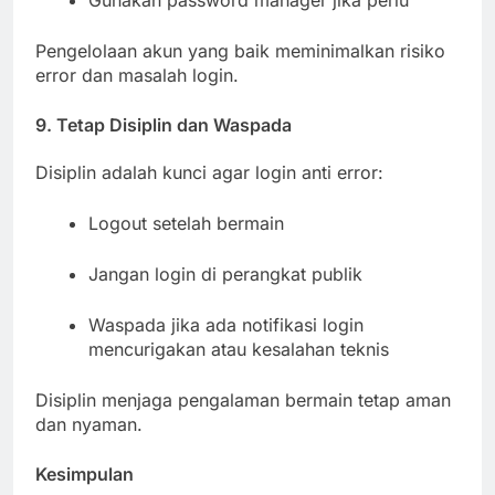
Gunakan password manager jika perlu
Pengelolaan akun yang baik meminimalkan risiko
error dan masalah login.
9. Tetap Disiplin dan Waspada
Disiplin adalah kunci agar login anti error:
Logout setelah bermain
Jangan login di perangkat publik
Waspada jika ada notifikasi login
mencurigakan atau kesalahan teknis
Disiplin menjaga pengalaman bermain tetap aman
dan nyaman.
Kesimpulan