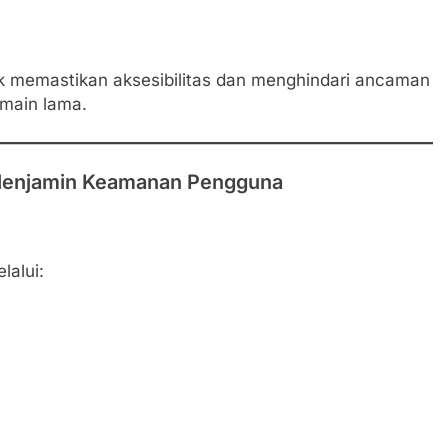
tuk memastikan aksesibilitas dan menghindari ancaman
omain lama.
Menjamin Keamanan Pengguna
lalui: