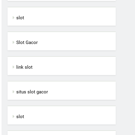
slot
Slot Gacor
link slot
situs slot gacor
slot