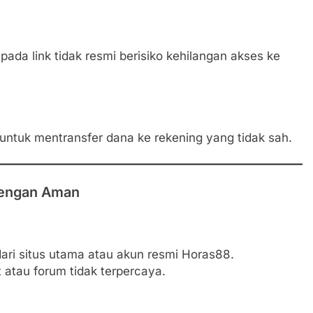
da link tidak resmi berisiko kehilangan akses ke
untuk mentransfer dana ke rekening yang tidak sah.
 dengan Aman
 dari situs utama atau akun resmi Horas88.
t atau forum tidak terpercaya.