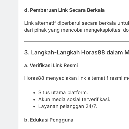
d. Pembaruan Link Secara Berkala
Link alternatif diperbarui secara berkala un
dari pihak yang mencoba mengeksploitasi d
3. Langkah-Langkah Horas88 dalam 
a. Verifikasi Link Resmi
Horas88 menyediakan link alternatif resmi me
Situs utama platform.
Akun media sosial terverifikasi.
Layanan pelanggan 24/7.
b. Edukasi Pengguna