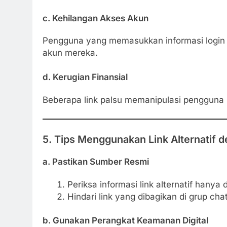
c. Kehilangan Akses Akun
Pengguna yang memasukkan informasi login pa
akun mereka.
d. Kerugian Finansial
Beberapa link palsu memanipulasi pengguna 
5. Tips Menggunakan Link Alternatif
a. Pastikan Sumber Resmi
Periksa informasi link alternatif hanya
Hindari link yang dibagikan di grup cha
b. Gunakan Perangkat Keamanan Digital