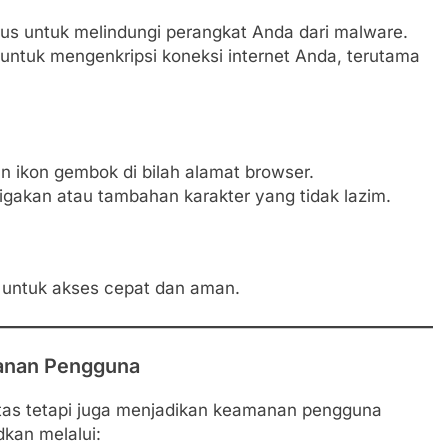
virus untuk melindungi perangkat Anda dari malware.
 untuk mengenkripsi koneksi internet Anda, terutama
n ikon gembok di bilah alamat browser.
igakan atau tambahan karakter yang tidak lazim.
 untuk akses cepat dan aman.
anan Pengguna
itas tetapi juga menjadikan keamanan pengguna
dkan melalui: