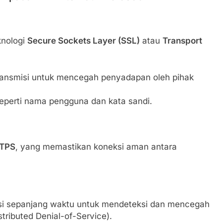
knologi
Secure Sockets Layer (SSL)
atau
Transport
ransmisi untuk mencegah penyadapan oleh pihak
seperti nama pengguna dan kata sandi.
TPS
, yang memastikan koneksi aman antara
asi sepanjang waktu untuk mendeteksi dan mencegah
ributed Denial-of-Service).